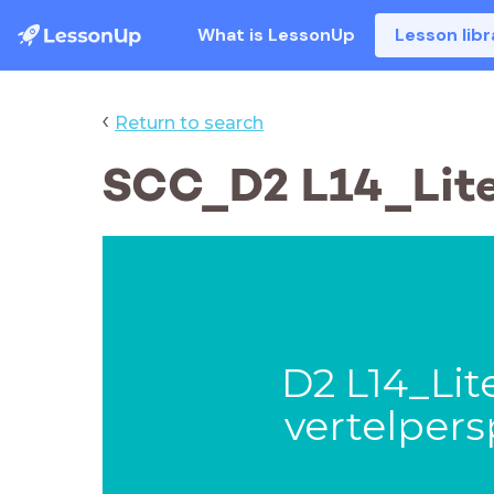
What is LessonUp
Lesson libr
‹
Return to search
SCC_D2 L14_Liter
D2 L14_Lit
vertelpers