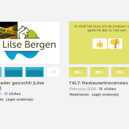
ader gezocht! (Lilse
T6L7: Restaurantrecensies
)
February 2026
-
15
slides
6
-
11
slides
Nederlands
Lager onderwijs
ds
Lager onderwijs