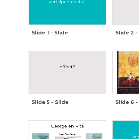
vertelperspectief
Slide
1
-
Slide
Slide
2
-
effect?
Slide
5
-
Slide
Slide
6
-
George en Rita
Leen Dendievel
ve