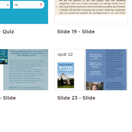
B
ja
nee
-
Quiz
Slide
19
-
Slide
opdr 22
-
Slide
Slide
23
-
Slide