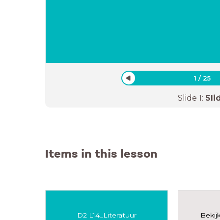
1
/
25
Slide
1
:
Sli
Items in this lesson
D2 L14_Literatuur
Bekij