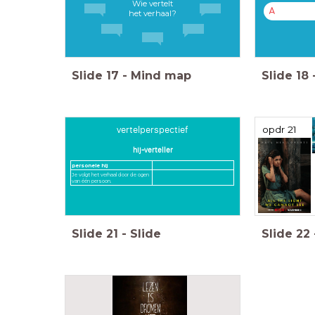
Wie vertelt
A
het verhaal?
Slide
17
-
Mind map
Slide
18
vertelperspectief
opdr 21
hij-verteller
personele hij
Je volgt het verhaal door de ogen
van één persoon.
Slide
21
-
Slide
Slide
22