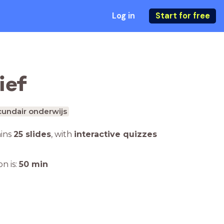
Log in
Start for free
ief
undair onderwijs
ains
25 slides
,
with
interactive quizzes
n is:
50
min