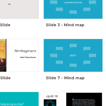
overeenkomst
wb
Slide
Slide
3
-
Mind map
filmfragment
doel?
Death Poets Society
Slide
Slide
7
-
Mind map
opdr 16
rtelperspectief