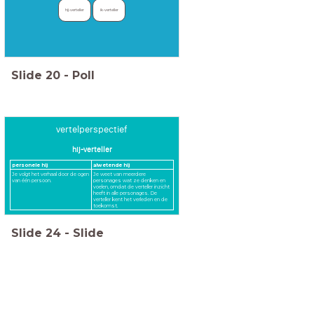
hij-verteller
ik-verteller
Slide
20
-
Poll
vertelperspectief
hij-verteller
personele hij
alwetende hij
Je volgt het verhaal door de ogen
Je weet van meerdere
van één persoon.
personages wat ze denken en
voelen, omdat de verteller inzicht
heeft in alle personages. De
verteller kent het verleden en de
toekomst.
Slide
24
-
Slide