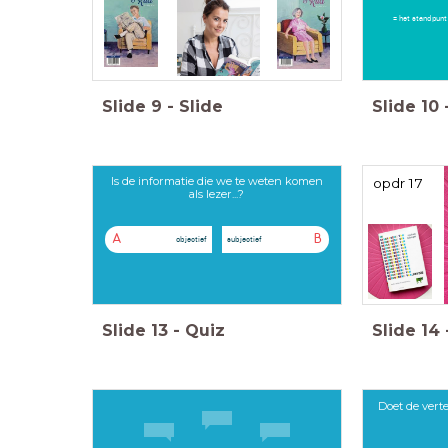
= het standpunt 
Slide
9
-
Slide
Slide
10
Is de informatie die we te weten komen
opdr 17
als lezer...?
A
B
objectief
subjectief
Slide
13
-
Quiz
Slide
14
Doet de verte