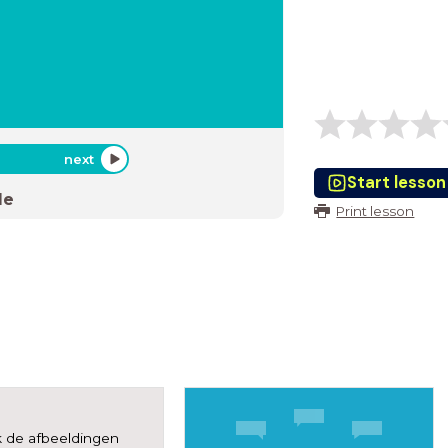
next
Start lesson
de
Print lesson
k de afbeeldingen