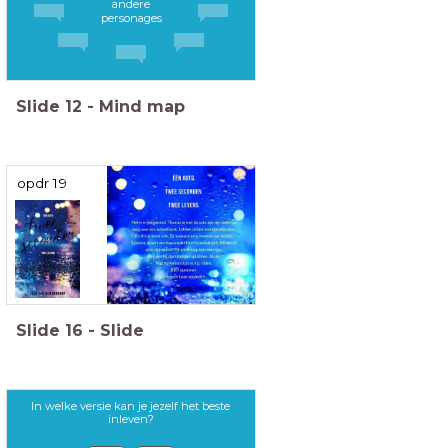
andere
personages
Slide
12
-
Mind map
opdr 19
Slide
16
-
Slide
In welke versie kan je jezelf het beste
inleven?