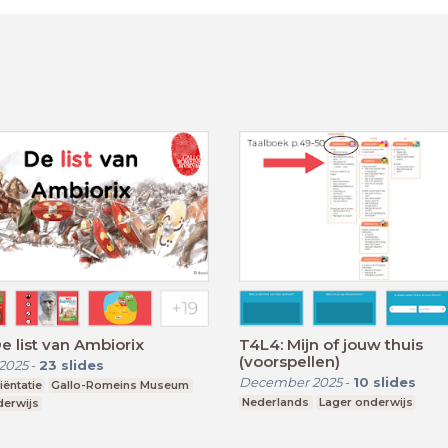
De list van Ambiorix
T4L4: Mijn of jouw thuis
(voorspellen)
2025
-
23
slides
December 2025
-
10
slides
ëntatie
Gallo-Romeins Museum
Nederlands
Lager onderwijs
derwijs