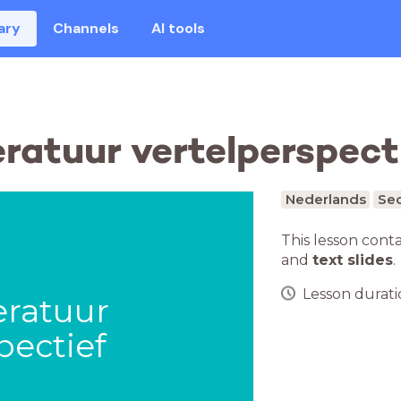
ary
Channels
AI tools
atuur vertelperspect
Nederlands
Sec
This lesson cont
and
text slides
.
Lesson duratio
eratuur
pectief