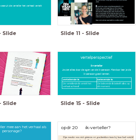
waaruit de verteller het verhaal vertelt
-
Slide
Slide
11
-
Slide
vertelperspectief
ik-verteller
Je ziet alles door de ogen van de ik-persoon. Hierdoor leer je de
ik-persoon goed kennen.
vertellende ik
belevende ik
De vertellende ik vertelt het
De belevende ik beleeft alles op
verhaal achteraf.
dit moment.
-
Slide
Slide
15
-
Slide
ller mee aan het verhaal als
opdr 20 ik-verteller?
personage?