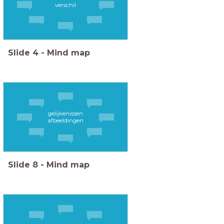
verschil
Slide
4
-
Mind map
gelijkenissen
afbeeldingen
Slide
8
-
Mind map