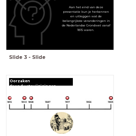
Aan het eind van deze
presentatie kun je herkennen
en uitleggen wat de
belangrijkste veranderingen in
de Nederlandse Grondwet vanaf
1815 waren.
Slide
3
-
Slide
Oorzaken
Grondwetswijzigingen