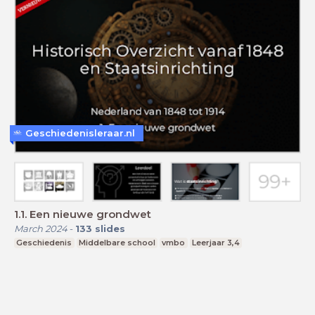
Geschiedenisleraar.nl
1.1. Een nieuwe grondwet
March 2024
-
133
slides
Geschiedenis
Middelbare school
vmbo
Leerjaar 3,4