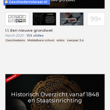
Geschiedenisleraar.nl
1.1. Een nieuwe grondwet
March 2020
-
133
slides
Geschiedenis
Middelbare school
vmbo
Leerjaar 3,4