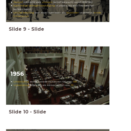
Passief
kiesrecht voor
vrouwen
(actief kiesrecht vanaf 1919/1922)
Evenredige vertegenwoordiging
in plaats van districtenstelsel
(verkiezingen)
Gelijke betaling
voor
zowel openbaar- als
bijzonder
onderwijs (
einde
Schoolstrijd
)
Slide
9
-
Slide
1956
Uitbreiding
zetels Tweede Kamer van 100 naar
150
Uitbreiding
zetels Eerste Kamer van 50 naar
75
Slide
10
-
Slide