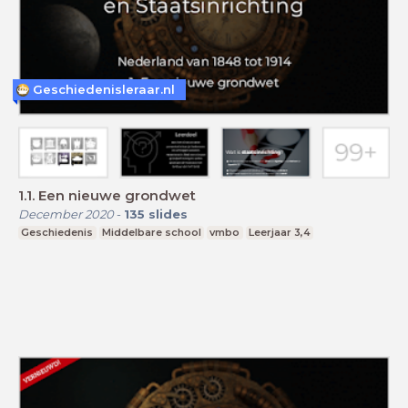
Geschiedenisleraar.nl
1.1. Een nieuwe grondwet
December 2020
-
135
slides
Geschiedenis
Middelbare school
vmbo
Leerjaar 3,4