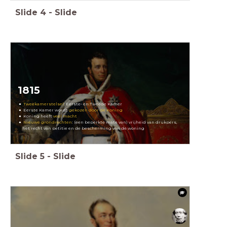
Slide
4
-
Slide
1815
Tweekamerstelsel
: Eerste- en Tweede Kamer
Eerste Kamer wordt
gekozen door de Koning
Koning heeft
veel macht
Nieuwe grondrechten
: (een beperkte mate van) vrijheid van drukpers,
het recht van petitie en de bescherming van de woning
Slide
5
-
Slide