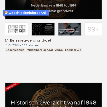
Geschiedenisleraar.nl
1.1. Een nieuwe grondwet
July 2024
-
135
slides
Geschiedenis
Middelbare school
vmbo
Leerjaar 3,4