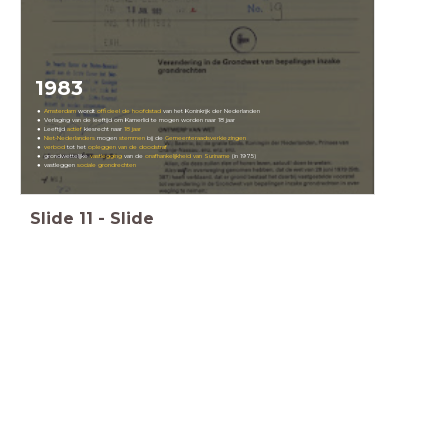
1983
Amsterdam
wordt
officieel
de hoofdstad
van het Koninkrijk der Nederlanden
Verlaging van de leeftijd om Kamerlid te mogen worden naar 18 jaar
Leeftijd
actief
kiesrecht naar
18 jaar
Niet-Nederlanders
mogen
stemmen
bij de
Gemeenteraadsverkiezingen
verbod
tot het
opleggen van de doodstraf
grondwettelijke
vastlegging
van de
onafhankelijkheid van Suriname
(in 1975)
vastleggen
sociale grondrechten
Slide
11
-
Slide