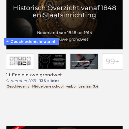
Geschiedenisleraar.nl
1.1. Een nieuwe grondwet
September 2021
-
133
slides
Geschiedenis
Middelbare school
vmbo
Leerjaar 3,4