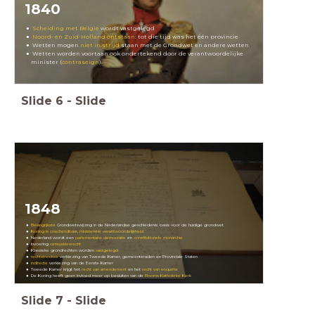
1840
Scheiding met België
wordt vastgelegd
Noord- en Zuid-Holland ontstaan
: tot die tijd was het één provincie
Wetten mogen
niet in strijd
staan met de Grondwet en andere wetten
Wetten worden voortaan ook ondertekend door de verantwoordelijke
minister (
contraseign
).
Slide
6
-
Slide
1848
Belangrijkste
Grondwetswijzing in de Nederlandse geschiedenis: basis voor de huidige grondwet
Koning is onschendbaar
,
ministeriële verantwoordelijkheid
Nederland wordt een
parlementaire democratie
en
constitutionele monarchie
Invoering
censuskiesrecht
Klassieke grondrechten worden
vastgelegd
rechtstreekse
verkiezing van Tweede Kamer, gemeenteraden en Provinciale Staten
indirecte
verkiezing van de Eerste Kamer
Tweede Kamer krijgt het
recht van amendement
en het
recht van enquête
De Koning heeft geen invloed meer op besluiten van de
Rooms-Katholieke Kerk
Slide
7
-
Slide