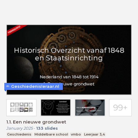
Geschiedenisleraar.nl
1.1. Een nieuwe grondwet
January 2025
-
133
slides
Geschiedenis
Middelbare school
vmbo
Leerjaar 3,4