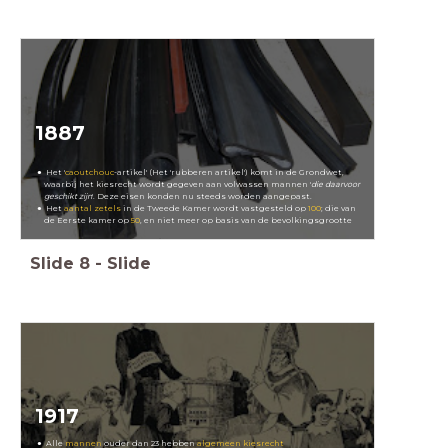
1887
Het '
caoutchouc
-artikel' (Het 'rubberen artikel') komt in de Grondwet,
waarbij het kiesrecht wordt gegeven aan volwassen mannen '
die daarvoor
geschikt zijn
'. Dez
e eisen konden nu steeds worden aangepast.
Het
aantal zetels
in de Tweede Kamer wordt vastgesteld op
100
; die van
de Eerste kamer op
50
, en niet meer op basis van de bevolkingsgrootte
Slide
8
-
Slide
1917
Alle
mannen
ouder dan 23 hebben
algemeen kiesrecht