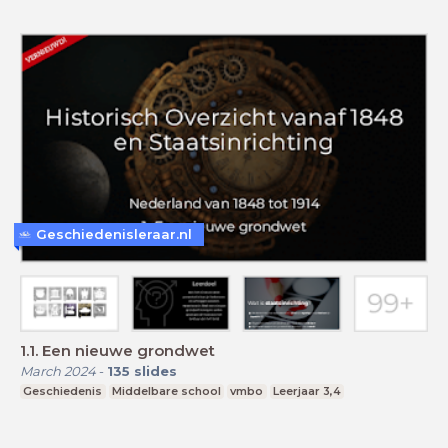
Geschiedenisleraar.nl
1.1. Een nieuwe grondwet
March 2024
-
135
slides
Geschiedenis
Middelbare school
vmbo
Leerjaar 3,4