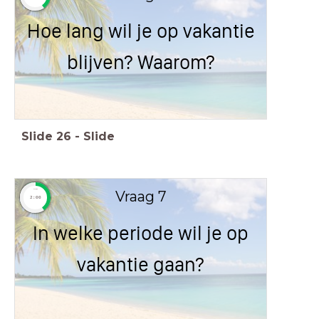
Hoe lang wil je op vakantie
blijven? Waarom?
Slide
26
-
Slide
Vraag 7
timer
timer
2:00
2:00
In welke periode wil je op
vakantie gaan?