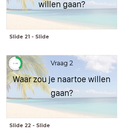
willen gaan?
Slide
21
-
Slide
Vraag 2
timer
timer
2:00
2:00
Waar zou je naartoe willen
gaan?
Slide
22
-
Slide