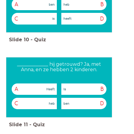
A
B
ben
heb
C
D
is
heeft
Slide
10
-
Quiz
_____________ hij getrouwd? Ja, met
Anna, en ze hebben 2 kinderen.
A
B
Heeft
Is
C
D
heb
ben
Slide
11
-
Quiz