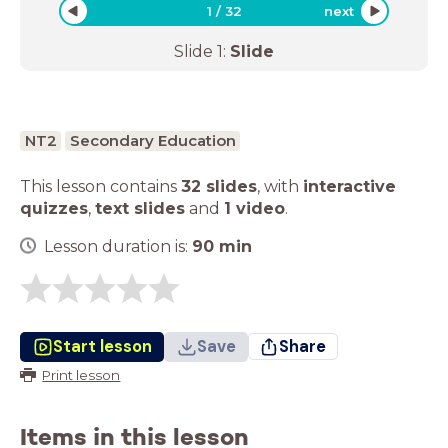
1
/
32
next
Slide
1
:
Slide
NT2
Secondary Education
This lesson contains
32 slides
,
with
interactive
quizzes
,
text slides
and
1 video
.
Lesson duration is:
90
min
Start lesson
Save
Share
Print lesson
Items in this lesson