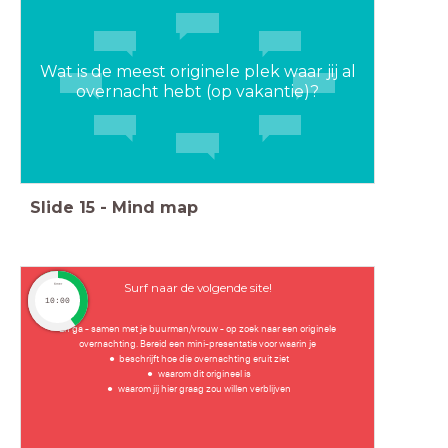
Wat is de meest originele plek waar jij al
overnacht hebt (op vakantie)?
Slide
15
-
Mind map
Surf naar de volgende site!
timer
10:00
En ga - samen met je buurman/vrouw - op zoek naar een originele
overnachting. Bereid een mini-presentatie voor waarin je
beschrijft hoe die overnachting eruit ziet
waarom dit origineel is
waarom jij hier graag zou willen verblijven