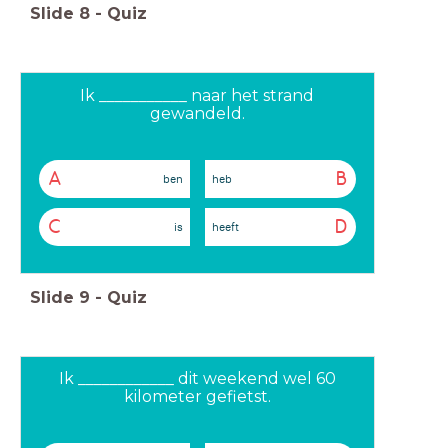
Slide
8
-
Quiz
Ik ___________ naar het strand
gewandeld.
A
B
ben
heb
C
D
is
heeft
Slide
9
-
Quiz
Ik ____________ dit weekend wel 60
kilometer gefietst.