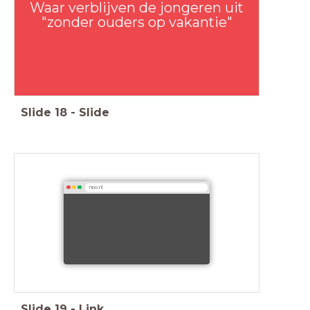
Waar verblijven de jongeren uit
"zonder ouders op vakantie"
Slide
18
-
Slide
npo.nl
Slide
19
-
Link