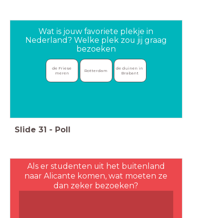
Wat is jouw favoriete plekje in
Nederland? Welke plek zou jij graag
bezoeken
de Friese 
de duinen in 
Rotterdam
meren
Brabant
Slide
31
-
Poll
Als er studenten uit het buitenland
naar Alicante komen, wat moeten ze
dan zeker bezoeken?