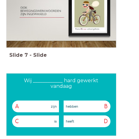
Slide
7
-
Slide
Wij ____________ hard gewerkt
vandaag
A
B
zijn
hebben
C
D
is
heeft