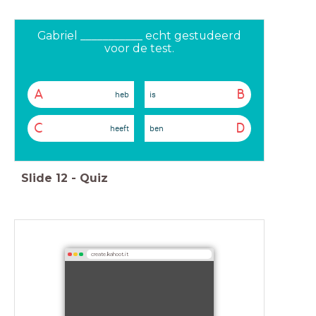
Gabriel ___________ echt gestudeerd
voor de test.
A
B
heb
is
C
D
heeft
ben
Slide
12
-
Quiz
create.kahoot.it