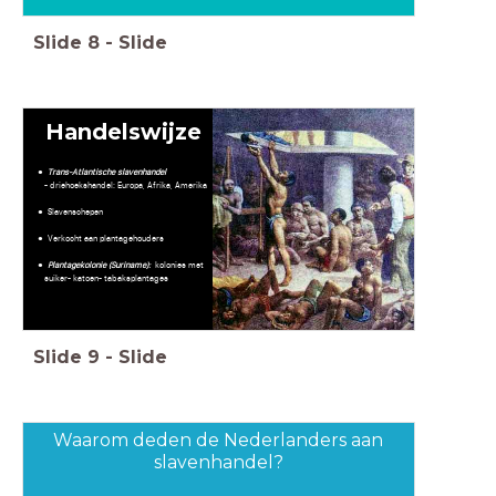
Slide
8
-
Slide
Handelswijze
Trans-Atlantische slavenhandel
- driehoekshandel: Europa, Afrika, Amerika
Slavenschepen
Verkocht aan plantagehouders
Plantagekolonie (Suriname):
kolonies met
suiker- katoen- tabaksplantages
Slide
9
-
Slide
Waarom deden de Nederlanders aan
slavenhandel?