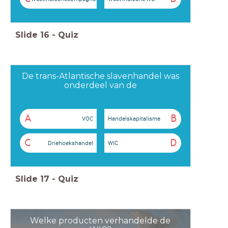
Slide
16
-
Quiz
De trans-Atlantische slavenhandel was
onderdeel van de
A
B
VOC
Handelskapitalisme
C
D
Driehoekshandel
WIC
Slide
17
-
Quiz
Welke producten verhandelde de