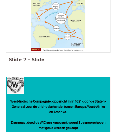
Slide
7
-
Slide
West-Indische Compagnie: opgericht in in 1621 door de Staten-
Generaal voor de driehoekshandel tussen Europa, West-Afrika
en Amerika.
Daarnaast deed de WIC aan kaapvaart, vooral Spaanse schepen
met goud werden gekaapt