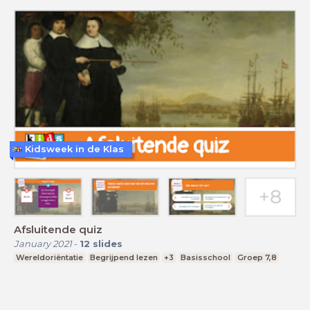
Kidsweek in de Klas
Afsluitende quiz
January 2021
-
12
slides
Wereldoriëntatie
Begrijpend lezen
+3
Basisschool
Groep 7,8