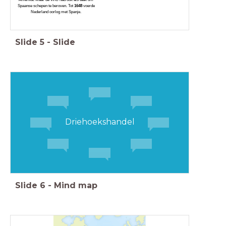
Spaanse schepen te beroven. Tot
1648
voerde
Nederland oorlog met Spanje.
Slide
5
-
Slide
Driehoekshandel
Slide
6
-
Mind map