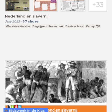
Nederland en slavernij
July 2023
-
37
slides
Wereldoriëntatie
Begrijpend lezen
+4
Basisschool
Groep 7,8
Kidsweek in de Klas