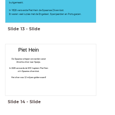
buitgemaakt.
In 1628 veroverde Piet Hein de Spaanse Zilvervloot.
Er waren veel ruzies met de Engelsen, Spanjaarden en Portugezen.
Slide
13
-
Slide
Piet Hein
De Spaanse schepen vervoerden vanuit
Amerika zilver naar Spanje.
In 1628 veroverde de WIC kapitein: Piet Hein
zo'n Spaanse zilvervloot.
Het zilver was 12 miljoen gulden waard!
Slide
14
-
Slide