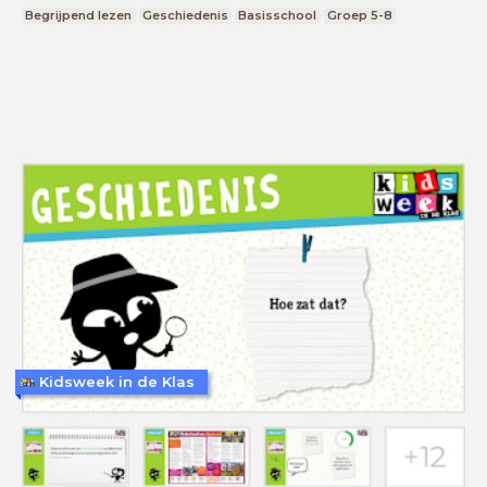
Begrijpend lezen
Geschiedenis
Basisschool
Groep 5-8
Kidsweek in de Klas