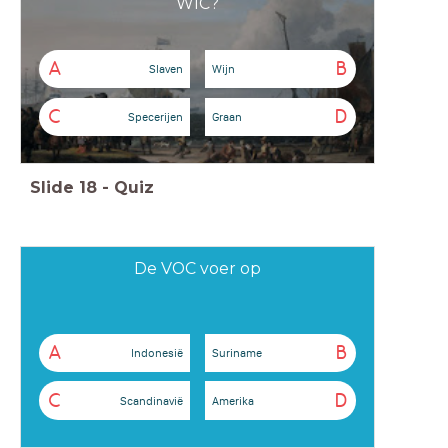
WIC?
A
B
Slaven
Wijn
C
D
Specerijen
Graan
Slide
18
-
Quiz
De VOC voer op
A
B
Indonesië
Suriname
C
D
Scandinavië
Amerika