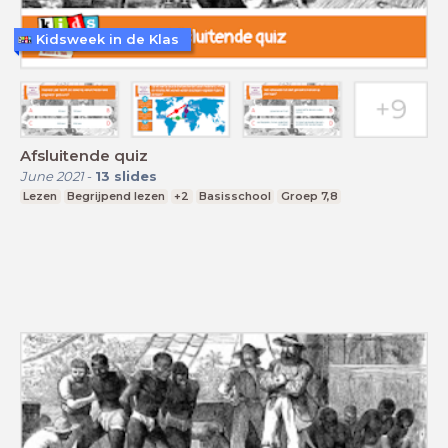
Kidsweek in de Klas
Afsluitende quiz
June 2021
-
13
slides
Lezen
Begrijpend lezen
+2
Basisschool
Groep 7,8