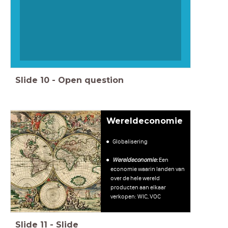
Slide
10
-
Open question
Wereldeconomie
Globalisering
Wereldeconomie:
Een
economie waarin landen van
over de hele wereld
producten aan elkaar
verkopen: WIC, VOC
Slide
11
-
Slide