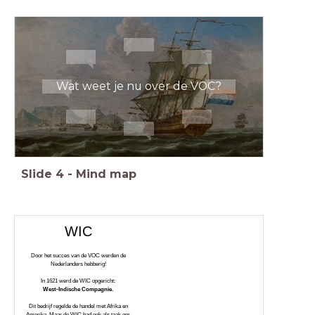
Wat weet je nu over de VOC?
Slide
4
-
Mind map
WIC
Door het succes van de VOC werden de
Nederlanders hebberig!
In 1621 werd de WIC opgericht:
West-Indische Compagnie.
Dit bedrijf regelde de handel met Afrika en
Amerika. Maar de WIC had ook als taak om