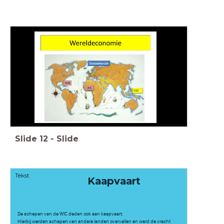
Slide
12
-
Slide
Tekst
Kaapvaart
De schepen van de WIC deden ook aan kaapvaart.
Hierbij werden schepen van andere landen overvallen en werd de vracht