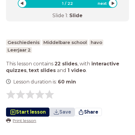
1
/
22
next
Slide
1
:
Slide
Geschiedenis
Middelbare school
havo
Leerjaar 2
This lesson contains
22 slides
,
with
interactive
quizzes
,
text slides
and
1 video
.
Lesson duration is:
60
min
Start lesson
Save
Share
Print lesson