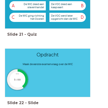
De WIC deed aan
De VOC deed aan
A
B
slavenhandel
kaapvaart
De WIC ging richting
De VOC werd later
C
D
het Oosten
opgericht dan de WIC
Slide
21
-
Quiz
Opdracht
Maak de eerste examenvraag over de WIC
timer
5:00
Slide
22
-
Slide