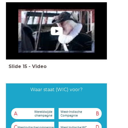
Slide
15
-
Video
Waar staat (WIC) voor?
Wereldwijde
West-Indische
A
B
champagne
Compagnie
C
D
Westindischecompagne
West Indische WC