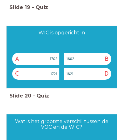
Slide
19
-
Quiz
WIC is opgericht in
A
B
1702
1602
C
D
1721
1621
Slide
20
-
Quiz
Wat is het grootste verschil tussen de
VOC en de WIC?