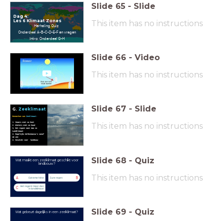
Slide
65
-
Slide
Dag 4:
Les 6 Klimaat Zones
This item has no instructions
Herhaling Quiz
Onderdeel A-B-C-D-E-F en vragen
Intro: Onderdeel G-H
Vragen 1 en 2
Slide
66
-
Video
This item has no instructions
Slide
67
-
Slide
G.
Zeeklimaat
Kenmerken van
Zeeklimaat:
This item has no instructions
1. Zomers niet zo heet
2. Winters niet zo koud
3, Het regent meer dan in
Landklimaat
4. Dagelijks Wolkenmassa's vanaf
de zee
4. Geschikt voor landbouw
Slide
68
-
Quiz
Wat maakt een zeeklimaat geschikt voor
landbouw?
This item has no instructions
A
B
Extreme hitte
Zure regen
Het regent meer dan
C
in landklimaat
Slide
69
-
Quiz
Wat gebeurt dagelijks in een zeeklimaat?