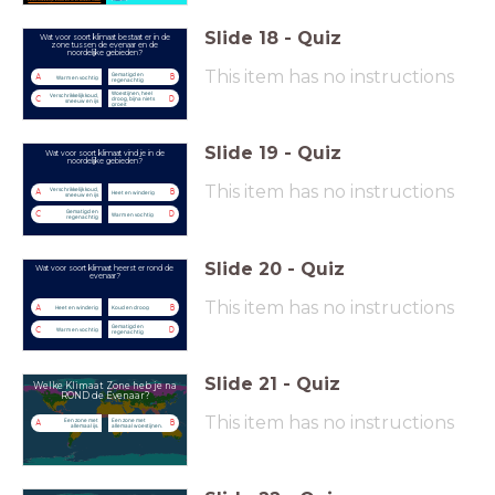
sneeuw en ijs
Slide
18
-
Quiz
Wat voor soort klimaat bestaat er in de
zone tussen de evenaar en de
noordelijke gebieden?
This item has no instructions
Gematigd en
A
B
Warm en vochtig
regenachtig
Woestijnen, heel
Verschrikkelijk koud,
C
D
droog, bijna niets
sneeuw en ijs
groeit
Slide
19
-
Quiz
Wat voor soort klimaat vind je in de
noordelijke gebieden?
This item has no instructions
Verschrikkelijk koud,
A
B
Heet en winderig
sneeuw en ijs
Gematigd en
C
D
Warm en vochtig
regenachtig
Slide
20
-
Quiz
Wat voor soort klimaat heerst er rond de
evenaar?
This item has no instructions
A
B
Heet en winderig
Koud en droog
Gematigd en
C
D
Warm en vochtig
regenachtig
Slide
21
-
Quiz
Welke Klimaat Zone heb je na
ROND de Evenaar?
This item has no instructions
Een zone met
Een zone met
A
B
allemaal ijs.
allemaal woestijnen.