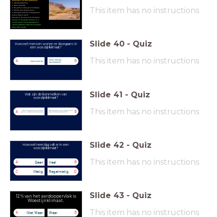
Kenmerken van Woestijnklimaat:
1. Weinig begroeing
2. Geen neerslag
This item has no instructions
3. De grond is droog (onvruchtbaar)
4. Wonen heel winig mensen
5. Een groot verschil in temperatuur
tussen dag en nacht
Overdag is het tussen de 25 graden
Celsius en 45 graden Celsius en 's
nachts kunnen de temperaturen in
enkele gebieden ondet het vriespunt
dalen (heel koud).
Slide
40
-
Quiz
Hoeveel mensen wonen er doorgaans in
een woestijnklimaat?
This item has no instructions
Veel, Matig,
A
B
Heel weinig
Gemiddeld
Slide
41
-
Quiz
Wat zijn de kenmerken van
woestijnklimaat?
This item has no instructions
Dichte begroeiing, vochtige
Weinig begroeiing, droge grond,
A
B
grond, constante temperatuur
groot temperatuurverschil
Slide
42
-
Quiz
Hoeveel neerslag valt er in een
woestijnklimaat?
This item has no instructions
Geen
Veel
A
B
Matig
Regelmatig
C
D
Slide
43
-
Quiz
12 % van het aardoppervlak is
Woestijnklimaat.
This item has no instructions
Niet Waar
Waar
A
B