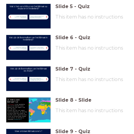
Slide
5
-
Quiz
Wat is het verschil tussen het klimaat op
Aruba en in Nederland?
This item has no instructions
Aruba: Vier seizoenen;
Aruba: Constante passaatwind,
A
B
Nederland: Altijd dezelfde
jaarlijkse regenperiode;
temperatuur
Nederland: Vier seizoenen
Slide
6
-
Quiz
Wat zijn de kenmerken van het klimaat in
Nederland?
This item has no instructions
Altijd zomer, wisselende
Vier seizoenen, lente, zomer,
A
B
windrichting, onregelmatige
herfst, winter, jaarlijks hetzelfde
neerslag
patroon
Slide
7
-
Quiz
Wat zijn de kenmerken van het klimaat
op Aruba?
This item has no instructions
Vier seizoenen, wisselende
Bijna altijd passaatwind,
A
B
temperaturen, onregelmatige
temperaturen tussen 25-35 ̊C,
neerslag
jaarlijkse regenperiode
Slide
8
-
Slide
A. Wat is een
klimaat? (2)
Een klimaat
is het gemiddelde
weer op een bepaalde plaats
gemeten over een langere tijd
This item has no instructions
(bv. 100 jaar).
We meten dus over een langere
tijd de temperatuur, de neerslag,
de wind en doen dat steeds op
dezelfde plaats. Natuurlijk doen
we dat op verschillende plekken
op de wereld. Zo ontstaan er
zogenaamde
Klimaatzone’s.
Slide
9
-
Quiz
Waar ontstaan klimaatzone's?