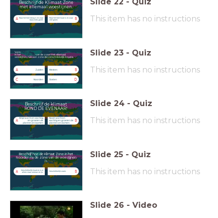
Slide
22
-
Quiz
Beschrijf de Klimaat Zone
met allemaal woestijnen.
This item has no instructions
Waar het heel droog is en waar
Waar het heel koud is en waar
A
B
bijna niets groeit.
veel groeit.
Slide
23
-
Quiz
Vul in:
In het ............................ van de zone met allemaal
woestijnen, heb een zone die verschrikkelijk koud is.
This item has no instructions
A
B
Zuiden
Westen
C
D
Noorden
Oosten
Slide
24
-
Quiz
Beschrijf de klimaat
ROND DE EVENAAR!
This item has no instructions
Altijd warm en vochtig
Nooit warm en
en groeien de
vochtig en groeien de
A
B
planten en bomen
planten en bomen
heel hard.
niet hard.
Slide
25
-
Quiz
Beschrijf hoe de Klimaat Zone in het
Noorden na de zone van de woestijnen
is.
This item has no instructions
Verschrikkelijk koud en is er
A
B
Verschrikkelijk warm.
alleen maar sneeuw en ijs.
Slide
26
-
Video