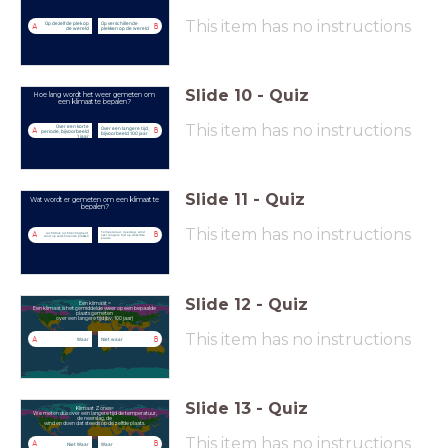
This item has no instructions
Op dezelfde plek op
Op verschillende
A
B
de wereld
plekken op de wereld
Slide
10
-
Quiz
Hoe lang wordt het weer gemeten om
een klimaat te bepalen?
This item has no instructions
Over een korte
Over een langere tijd,
A
B
periode, bijvoorbeeld
bijvoorbeeld 100 jaar
1 jaar
Slide
11
-
Quiz
Wat wordt er gemeten om een klimaat te
bepalen?
This item has no instructions
Temperatuur, neerslag, wind
Luchtdruk, luchtvochtigheid,
A
B
over langere tijd op dezelfde
wind op verschillende plekken
plaats
Slide
12
-
Quiz
Een klimaat =
Een klimaat is het gemiddelde weer op een bepaalde
plaats gemeten
over een langere tijd (bv. 100 jaar)
This item has no instructions
A
B
Waar
Niet waar
Slide
13
-
Quiz
Klimaat Zones=
We meten dus over een langere tijd de temperatuur,
de neerslag, de
wind en doen dat steeds op dezelfde plaats.
This item has no instructions
A
B
Niet Waar
Waar