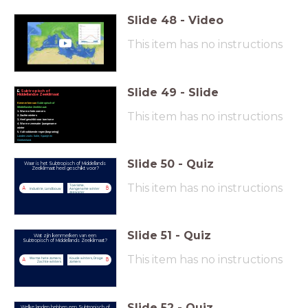
Slide
48
-
Video
This item has no instructions
Slide
49
-
Slide
E.
Subtropisch of
Middellandse Zeeklimaat
Kenmerken van
Subtropisch of
Middellandse Zeeklimaat:
1. Warme hete zomers
This item has no instructions
2. Zachte winters
3, Heel geschikt voor toerisme
4. Warme zeewater (aangename
winter
5. Valt voldoende regen (begroeing)
Landen zoals: Italie, Spanje en
Griekenland.
Slide
50
-
Quiz
Waar is het Subtropisch of Middellands
Zeeklimaat heel geschikt voor?
This item has no instructions
Toerisme,
A
B
Industrie, Landbouw
Aangename winter
zeewater
Slide
51
-
Quiz
Wat zijn kenmerken van een
Subtropisch of Middellands Zeeklimaat?
This item has no instructions
Warme hete zomers,
Koude winters, Droge
A
B
Zachte winters
zomers
Slide
52
-
Quiz
Welke landen hebben een Subtropisch of