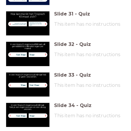
Slide
31
-
Quiz
Hoe kenmerkt het Tropisch
Klimaat zich?
This item has no instructions
Kenmerkt zich door hoge
Kenmerkt zich door lage
A
B
temperaturen en zeer veel
temperaturen en geen regen.
regen.
Slide
32
-
Quiz
In een tropisch regenwoud klimaat valt
gemiddeld 60 millimeter regen per
maand.
This item has no instructions
Niet Waar
Waar
A
B
Slide
33
-
Quiz
In een Tropisch (regenwoud) Klimaat heb
je geen seizoenen.
This item has no instructions
Waar
Niet Waar
A
B
Slide
34
-
Quiz
In een Tropisch (regenwoud) Klimaat
heb je een regenseizoen en een droog
seizoen.
This item has no instructions
Niet Waar
Waar
A
B