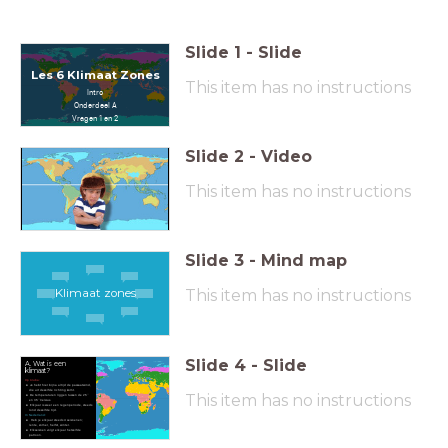
Slide
1
-
Slide
Les 6 Klimaat Zones
This item has no instructions
Intro
Onderdeel A
Vragen 1 en 2
Slide
2
-
Video
This item has no instructions
Slide
3
-
Mind map
Klimaat zones
This item has no instructions
Slide
4
-
Slide
A. Wat is een
klimaat?
Op Aruba:
Je hebt hier bijna altijd de passaatwind,
die uit dezelfde richting komt.
This item has no instructions
De
temperaturen liggen tussen de 25 ̊
en 35 ̊ Celsius.
Elk jaar is weer een regenperiode, steeds
rond dezelfde tijd.
In Nederland:
Heb je elk jaar steeds 4 seizoenen;
lente, zomer, herfst, winter.
Elk seizoen volgt elk jaar hetzelfde
patroon.