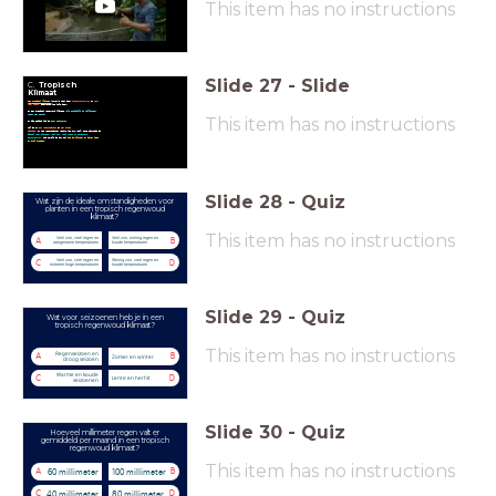
This item has no instructions
Slide
27
-
Slide
C.
Tropisch
Klimaat
Het tropisch klimaat
kenmerkt zich door
hoge
temperaturen
en
zeer
veel regen,
gedurende het hele jaar.
In een tropisch regenwoud klimaat
valt gemiddeld
60 millimeter
regen per
maand
.
This item has no instructions
In dit gebied heb je
geen seizoenen.
Wel is er
een regenseizoen
en
een droog
seizoen
. In het regenseizoen regent
het erg veel. Deze situatie is
ideaal voor planten; veel zon, veel regen en
aangename
temperaturen.
Het gevolg is dan ook
dat de planten en bomen
hoog
en snel groeien.
Slide
28
-
Quiz
Wat zijn de ideale omstandigheden voor
planten in een tropisch regenwoud
klimaat?
This item has no instructions
Veel zon, veel regen en
Veel zon, weinig regen en
A
B
aangename temperaturen
koude temperaturen
Veel zon, veel regen en
Weinig zon, veel regen en
C
D
extreem hoge temperaturen
koude temperaturen
Slide
29
-
Quiz
Wat voor seizoenen heb je in een
tropisch regenwoud klimaat?
This item has no instructions
Regenseizoen en
A
B
Zomer en winter
droog seizoen
Warme en koude
C
D
Lente en herfst
seizoenen
Slide
30
-
Quiz
Hoeveel millimeter regen valt er
gemiddeld per maand in een tropisch
regenwoud klimaat?
This item has no instructions
60 millimeter
100 millimeter
A
B
40 millimeter
80 millimeter
C
D