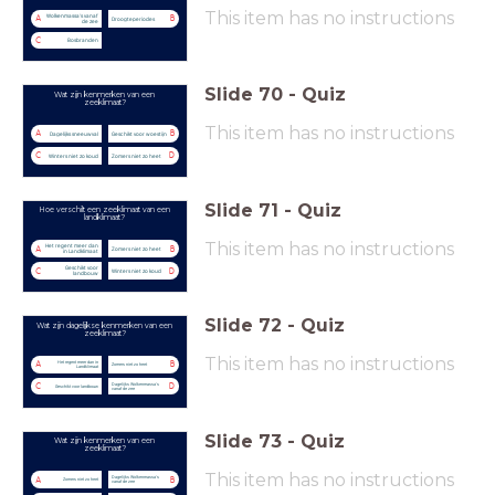
This item has no instructions
Wolkenmassa's vanaf
A
B
Droogteperiodes
de zee
C
Bosbranden
Slide
70
-
Quiz
Wat zijn kenmerken van een
zeeklimaat?
This item has no instructions
A
B
Dagelijks sneeuwval
Geschikt voor woestijn
C
D
Winters niet zo koud
Zomers niet zo heet
Slide
71
-
Quiz
Hoe verschilt een zeeklimaat van een
landklimaat?
This item has no instructions
Het regent meer dan
A
B
Zomers niet zo heet
in Landklimaat
Geschikt voor
C
D
Winters niet zo koud
landbouw
Slide
72
-
Quiz
Wat zijn dagelijkse kenmerken van een
zeeklimaat?
This item has no instructions
Het regent meer dan in
A
B
Zomers niet zo heet
Landklimaat
Dagelijks Wolkenmassa's
C
D
Geschikt voor landbouw
vanaf de zee
Slide
73
-
Quiz
Wat zijn kenmerken van een
zeeklimaat?
This item has no instructions
Dagelijks Wolkenmassa's
A
B
Zomers niet zo heet
vanaf de zee