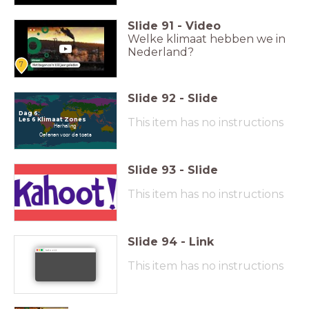
Slide
91
-
Video
Welke klimaat hebben we in
Nederland?
7
Slide
92
-
Slide
Dag 6:
Les 6 Klimaat Zones
This item has no instructions
Herhaling
Oefenen voor de toets
Slide
93
-
Slide
This item has no instructions
Slide
94
-
Link
kahoot.it
This item has no instructions