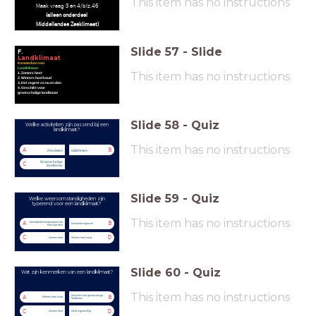
This item has no instructions
Maak vraag 3 en 4/blz.46
(alleen onderdeel
Middellandse Zeeklimaat)
Slide
57
-
Slide
F.
Landklimaat
Kenmerken van
Landklimaat:
This item has no instructions
1. Zomers heet
2. Winters heel koud
3, Het regent zo nu en dan
4. Geschikt voor
grootschalige landbouw
Slide
58
-
Quiz
Welke activiteiten zijn passend bij een
landklimaat?
This item has no instructions
A
B
Zeevissen
IJsklimmen
Grootschalige
C
landbouw
Slide
59
-
Quiz
Welke weersomstandigheden zijn
typerend voor een landklimaat?
This item has no instructions
Gemiddelde temperaturen het
A
B
Constante regenval
hele jaar door
C
D
Zomers heet
Winters heel koud
Slide
60
-
Quiz
Wat zijn kenmerken van een landklimaat?
This item has no instructions
Geschikt voor grootschalige
A
B
Winters heel koud
landbouw
C
D
Zomers heet
Altijd regenachtig