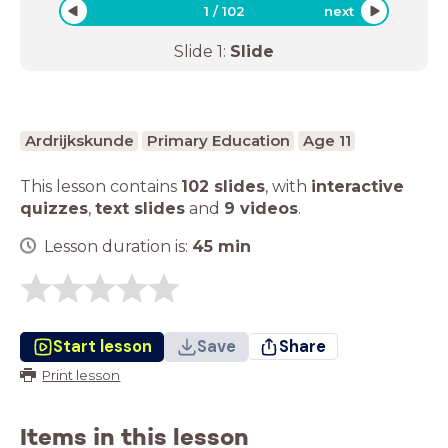
1
/
102
next
Slide
1
:
Slide
Ardrijkskunde
Primary Education
Age 11
This lesson contains
102 slides
,
with
interactive
quizzes
,
text slides
and
9 videos
.
Lesson duration is:
45
min
Start lesson
Save
Share
Print lesson
Items in this lesson