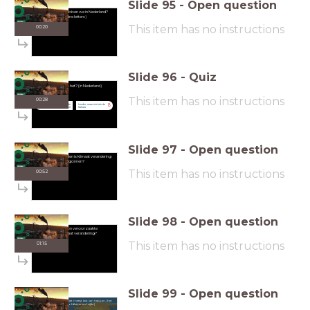
Slide
95
-
Open question
welke klimaat hebben we in Nederland?
(kleine letters)
This item has no instructions
00:20
Slide
96
-
Quiz
In de winter is het? (in Nederland)
This item has no instructions
00:28
kouder, maar niet als de
kouder, maar niet als de
A
B
Noordpool
Sahara
Slide
97
-
Open question
Hoeveel jaar geleden is klimaat verandering
begonnen?
This item has no instructions
00:52
Slide
98
-
Open question
Welke bron veroorzaakte
toen klimaat verandering?
This item has no instructions
01:15
Slide
99
-
Open question
Benoem de gas waar het meest last van hebben. (het
heeft 2 hoofdletter en 1 cijfer)