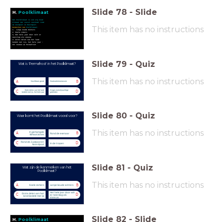
Slide
78
-
Slide
H.
Poolklimaat
Het Poolklimaat is een erg koud
klimaat dat vooral voorkomt rond
de Zuidpool en Noordpool.
This item has no instructions
Kenmerken van
Poolklimaat:
1. Lange koude Winters
2. Koele zomers
3, Het hele jaar door valt er
neerslag als sneeuw
4. Grote delen van het land
bedekt met ijs, het hele jaar :
dit noemen we
Permafrost
Slide
79
-
Quiz
Wat is 'Permafrost' in het Poolklimaat?
This item has no instructions
A
B
Vruchtbare grond
Zoutwatermoerassen
Grote delen van het land
Droge woestijnachtige
C
D
bedekt met ijs, het hele jaar
gebieden
Slide
80
-
Quiz
Waar komt het Poolklimaat vooral voor?
This item has no instructions
In gematigde
A
B
Rond de evenaar
klimaatzones
Rond de Zuidpool en
C
D
In de tropen
Noordpool
Slide
81
-
Quiz
Wat zijn de kenmerken van het
Poolklimaat?
This item has no instructions
A
B
Koele zomers
Lange koude winters
Het hele jaar door valt
Grote delen van het
C
D
er neerslag als
land bedekt met ijs
sneeuw
Slide
82
-
Slide
H.
Poolklimaat