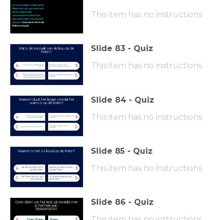
De zon schijnt schuin op de
Polen, dus de zon moet een
This item has no instructions
groter oppervlak
verwarmen en duurt het
dus ook langer voordat het
warm is.
Daarom is het in de
Polen zo koud.
Slide
83
-
Quiz
Wat is de oorzaak van de kou op de
Polen?
This item has no instructions
Er is weinig neerslag op de
De Polen hebben geen
A
B
Polen.
beschutting tegen de wind.
De zon schijnt schuin op de
De Polen hebben geen warme
C
D
Polen en duurt het dus ook
kleding.
langer voordat het warm is.
Slide
84
-
Quiz
Waarom duurt het langer voordat het
warm is op de Polen?
This item has no instructions
De zon moet een groter
Er is weinig luchtvochtigheid op
A
B
oppervlak verwarmen.
de Polen.
De Polen hebben lange
C
D
De zon schijnt fel op de Polen.
nachten.
Slide
85
-
Quiz
Waarom is het zo koud op de Polen?
This item has no instructions
De zon schijnt recht
De zon schijnt schuin
A
B
op de Polen.
op de Polen.
De Polen zijn ver van
Er is veel sneeuw op
C
D
de evenaar.
de Polen.
Slide
86
-
Quiz
Grote delen van het land zijn bedekt met
ijs het hele jaar=
PERMAFROST.
This item has no instructions
Niet Waar
Waar
A
B