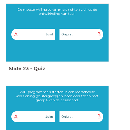
De meeste VVE-programma’s richten zich op de
ontwikkeling van taal.
A
B
Juist
Onjuist
Slide
23
-
Quiz
VVE-programma's starten in een voorschoolse
voorziening (peutergroep) en lopen door tot en met
groep 6 van de basisschool.
A
B
Juist
Onjuist