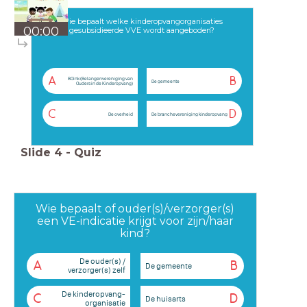
Wie bepaalt welke kinderopvangorganisaties
00:00
gesubsidieerde VVE wordt aangeboden?
A
B
BOink (Belangenvereniging van
De gemeente
Ouders in de Kinderopvang)
C
D
De overheid
De branchevereniging kinderopvang
Slide
4
-
Quiz
Wie bepaalt of ouder(s)/verzorger(s)
een VE-indicatie krijgt voor zijn/haar
kind?
De ouder(s) /
A
B
De gemeente
verzorger(s) zelf
De kinderopvang-
C
D
De huisarts
organisatie