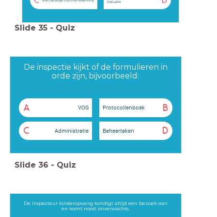
C
D
Risicoanalyse, inzicht en erkenning
Evaluatie
Slide
35
-
Quiz
De inspectie kijkt of de formulieren in
orde zijn, bijvoorbeeld:
A
B
VOG
Protocollenboek
C
D
Administratie
Beheertaken
Slide
36
-
Quiz
De inspecteur kinderopvang kondigt altijd een bezoek aan
en komt nooit onverwachts.