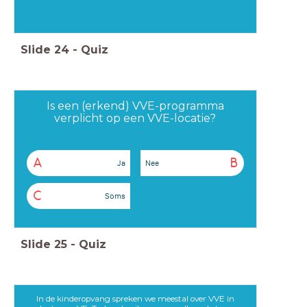
Slide
24
-
Quiz
Is een (erkend) VVE-programma
verplicht op een VVE-locatie?
A
B
Ja
Nee
C
Soms
Slide
25
-
Quiz
In de kinderopvang spreken we meestal over VVE in