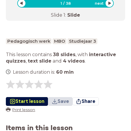
1
/
38
next
Slide
1
:
Slide
Pedagogisch werk
MBO
Studiejaar 3
This lesson contains
38 slides
,
with
interactive
quizzes
,
text slide
and
4 videos
.
Lesson duration is:
60
min
Start lesson
Save
Share
Print lesson
Items in this lesson