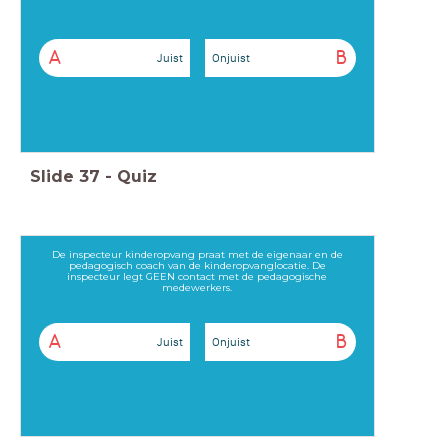
A
B
Juist
Onjuist
Slide
37
-
Quiz
De inspecteur kinderopvang praat met de eigenaar en de
pedagogisch coach van de kinderopvanglocatie. De
inspecteur legt GEEN contact met de pedagogische
medewerkers.
A
B
Juist
Onjuist