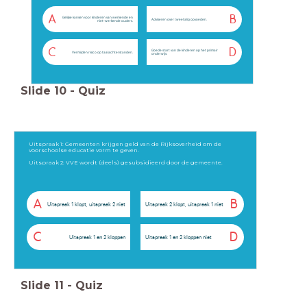
A
B
Gelijke kansen voor kinderen van werkende en
Adviseren over tweetalig opvoeden.
niet-werkende ouders.
C
D
Goede start van de kinderen op het primair
Vermijden risico op taalachterstanden.
onderwijs.
Slide
10
-
Quiz
Uitspraak 1: Gemeenten krijgen geld van de Rijksoverheid om de
voorschoolse educatie vorm te geven.
Uitspraak 2: VVE wordt (deels) gesubsidieerd door de gemeente.
A
B
Uitspraak 1 klopt, uitspraak 2 niet
Uitspraak 2 klopt, uitspraak 1 niet
C
D
Uitspraak 1 en 2 kloppen
Uitspraak 1 en 2 kloppen niet
Slide
11
-
Quiz