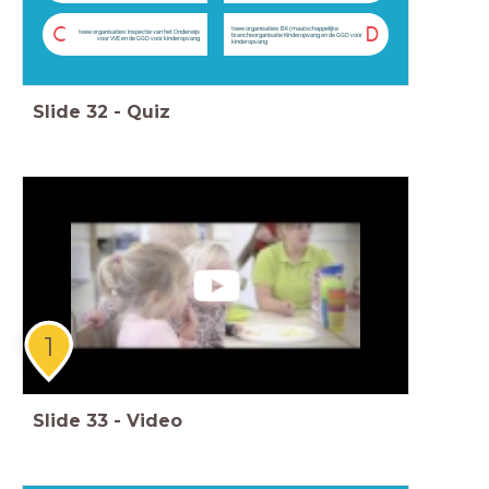
twee organisaties: BK (maatschappelijke
C
D
twee organisaties: Inspectie van het Onderwijs
brancheorganisatie Kinderopvang en de GGD voor
voor VVE en de GGD voor kinderopvang
kinderopvang
Slide
32
-
Quiz
1
Slide
33
-
Video