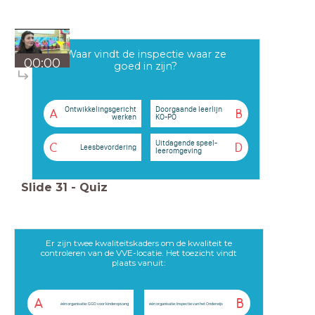
Waar vindt de inspectie waar ze
00:00
goed in zijn?
Ontwikkelingsgericht
Doorgaande leerlijn
A
B
werken
KO-PO
Uitdagende speel-
C
D
Leesbevordering
leeromgeving
Slide
31
-
Quiz
Er zijn twee kwaliteitskaders om de kwaliteit te
controleren van de VVE-locatie. Het toezicht vindt
plaats vanuit:
A
B
één organisatie: GGD voor kinderopvang
één organisatie: Inspectie van het Onderwijs