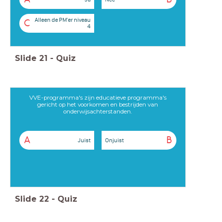
Alleen de PM'er niveau
C
4
Slide
21
-
Quiz
VVE-programma's zijn educatieve programma's
gericht op het voorkomen en bestrijden van
onderwijsachterstanden.
A
B
Juist
Onjuist
Slide
22
-
Quiz