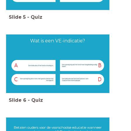
Slide
5
-
Quiz
Wat is een VE-indicatie?
A
B
Een aanwijzing dat het kind meer begeleiding nodig
Een indicatie of het kind schoolrijp is.
heeft.
C
D
Een aanwijzing dat er iets niet goed is binnen het
Een indicatie dat het kind (peuter) een
kerngezin.
(taal)achterstand oploopt.
Slide
6
-
Quiz
Betalen ouders voor de voorschoolse educatie wanneer