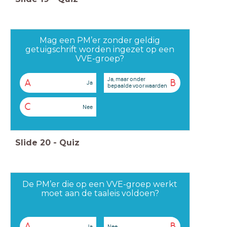
Mag een PM’er zonder geldig
getuigschrift worden ingezet op een
VVE-groep?
Ja, maar onder
A
B
Ja
bepaalde voorwaarden
C
Nee
Slide
20
-
Quiz
De PM’er die op een VVE-groep werkt
moet aan de taaleis voldoen?
A
B
Ja
Nee