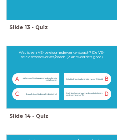
Slide
13
-
Quiz
Wat is een VE-beleidsmedewerker/coach? De VE-
beleidsmedewerker/coach (2 antwoorden goed)
A
B
Helpt en coacht pedagogisch medewerkers die
Ontwikkeling en implementatie van het VE-beleid.
met VE werken.
C
D
Controleert aan de hand van de kwaliteitskaders
Bepaalt of een kind een VE-indicatie krijgt.
de uitvoering van de VE.
Slide
14
-
Quiz