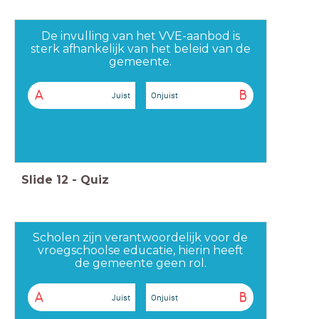
De invulling van het VVE-aanbod is
sterk afhankelijk van het beleid van de
gemeente.
A
B
Juist
Onjuist
Slide
12
-
Quiz
Scholen zijn verantwoordelijk voor de
vroegschoolse educatie, hierin heeft
de gemeente geen rol.
A
B
Juist
Onjuist