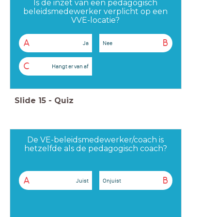
Is de inzet van een pedagogisch
beleidsmedewerker verplicht op een
VVE-locatie?
A
B
Ja
Nee
C
Hangt er van af
Slide
15
-
Quiz
De VE-beleidsmedewerker/coach is
hetzelfde als de pedagogisch coach?
A
B
Juist
Onjuist