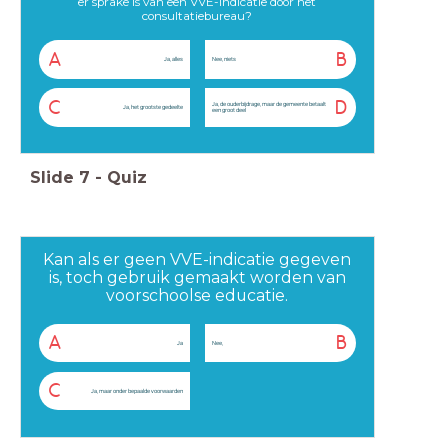
er sprake is van een VVE-indicatie door het
consultatiebureau?
A
B
Ja, alles
Nee, niets
C
D
Ja, de ouderbijdrage, maar de gemeente betaalt
Ja, het grootste gedeelte
een groot deel
Slide
7
-
Quiz
Kan als er geen VVE-indicatie gegeven
is, toch gebruik gemaakt worden van
voorschoolse educatie.
A
B
Ja
Nee,
C
Ja, maar onder bepaalde voorwaarden