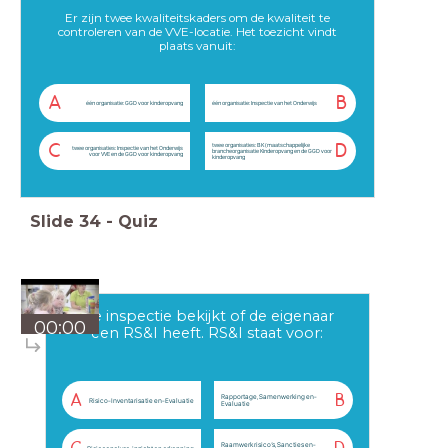
Er zijn twee kwaliteitskaders om de kwaliteit te
controleren van de VVE-locatie. Het toezicht vindt
plaats vanuit:
A
B
één organisatie: GGD voor kinderopvang
één organisatie: Inspectie van het Onderwijs
twee organisaties: BK (maatschappelijke
C
D
twee organisaties: Inspectie van het Onderwijs
brancheorganisatie Kinderopvang en de GGD voor
voor VVE en de GGD voor kinderopvang
kinderopvang
Slide
34
-
Quiz
De inspectie bekijkt of de eigenaar
00:00
een RS&I heeft. RS&I staat voor:
A
B
Rapportage, Samenwerking en-
Risico-Inventarisatie en-Evaluatie
Evaluatie
Raamwerk risico’s, Sancties en-