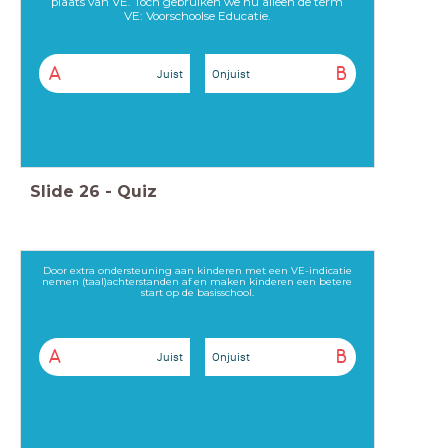
plaats van VE. Toch gebruiken we nu alleen de term
VE: Voorschoolse Educatie.
A
B
Juist
Onjuist
Slide
26
-
Quiz
Door extra ondersteuning aan kinderen met een VE-indicatie
nemen (taal)achterstanden af en maken kinderen een betere
start op de basisschool.
A
B
Juist
Onjuist