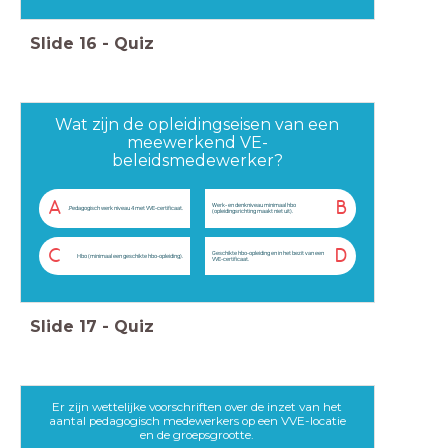
Slide
16
-
Quiz
Wat zijn de opleidingseisen van een
meewerkend VE-
beleidsmedewerker?
A
B
Werk- en denkniveau minimaal hbo
.Pedagogisch werk niveau 4 met VVE-certificaat.
(opleidingsrichting maakt niet uit).
C
D
Geschikte hbo-opleiding en in het bezit van een
Hbo (minimaal een geschikte hbo-opleiding).
VVE-certificaat.
Slide
17
-
Quiz
Er zijn wettelijke voorschriften over de inzet van het
aantal pedagogisch medewerkers op een VVE-locatie
en de groepsgrootte.