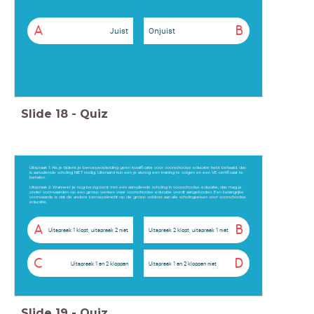
A
B
Juist
Onjuist
Slide
18
-
Quiz
Uitspraak 1: Als je tijdens je beroepsopleiding geen kwalificatie voor voorschoolse educatie hebt behaald, dan
is aanvullende scholing NIET nodig. Uiteraard kun een je alsnog een training te volgen en een VE-certificaat te
behalen.
Uitspraak 2: Wanneer je nog bezig bent met een aanvullende scholing in voorschoolse educatie, dan mag je
onder voorwaarden op een groep werken waar voorschoolse educatie wordt aangeboden. Een belangrijke
voorwaarde is dat de andere beroepskracht op de groep voldoet aan alle scholingseisen voor voorschoolse
educatie.
A
B
Uitspraak 1 klopt, uitspraak 2 niet
Uitspraak 2 klopt, uitspraak 1 niet
C
D
Uitspraak 1 en 2 kloppen
Uitspraak 1 en 2 kloppen niet
Slide
19
-
Quiz