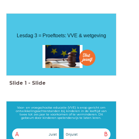
Lesdag 3 = Proeftoets: VVE & wetgeving
Slide
1
-
Slide
Voor- en vroegschoolse educatie (VVE) is erop gericht om
ontwikkelingsachterstanden bij kinderen in de leeftijd van
twee tot zes jaar te voorkomen of te verminderen. Dit
gebeurt door kinderen spelenderwijs te laten leren.
A
B
Juist
Onjuist