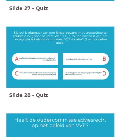
Slide
27
-
Quiz
Marcel is eigenaar van een kinderopvang met vroegschoolse
educatie (VE) voor peuters. Wat is zijn rol ten aanzien van het
pedagogisch beleidsplan op een VVE-locatie? (2 antwoorden
goed)
A
B
Jaarlijks het pedagogisch beleidsplan evalueren en
Het pedagogisch beleidsplan schrijven.
zo nodig bijstellen.
C
D
De oudercommissie adviseren over de voortgang
Uitvoering geven aan het pedagogisch beleidsplan
van het pedagogisch beleidsplan.
en de rol van VVE daarin.
Slide
28
-
Quiz
Heeft de oudercommissie adviesrecht
op het beleid van VVE?