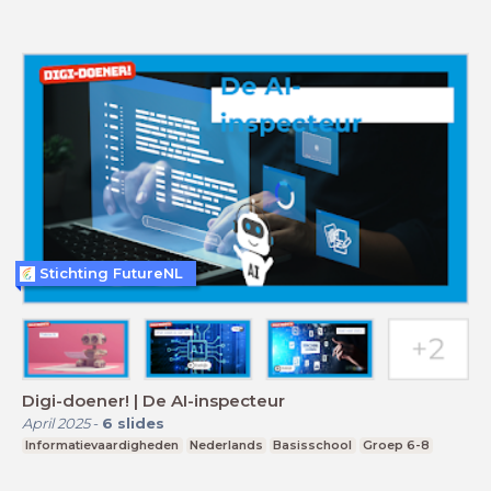
Stichting FutureNL
Digi-doener! | De AI-inspecteur
April 2025
-
6
slides
Informatievaardigheden
Nederlands
Basisschool
Groep 6-8