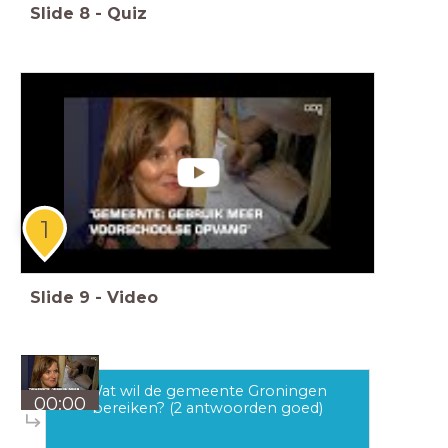
Slide
8
-
Quiz
1
Slide
9
-
Video
Wat wil de gemeente Groningen
00:00
bereiken? (2 antwoorden goed)