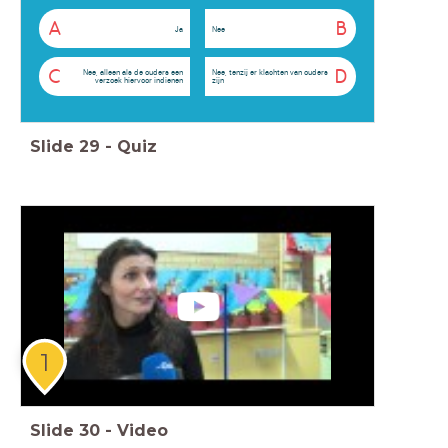
A
B
Ja
Nee
C
D
Nee, alleen als de ouders een
Nee, tenzij er klachten van ouders
verzoek hiervoor indienen
zijn
Slide
29
-
Quiz
1
Slide
30
-
Video