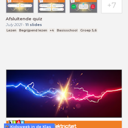
Afsluitende quiz
July 2021
-
11
slides
Lezen
Begrijpend lezen
+4
Basisschool
Groep 5,6
Kidsweek in de Klas