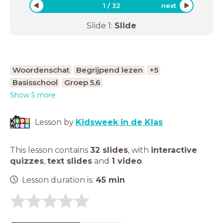
1
/
32
next
Slide
1
:
Slide
Woordenschat
Begrijpend lezen
+5
Basisschool
Groep 5,6
Show 5 more
Lesson by
Kidsweek in de Klas
This lesson contains
32 slides
,
with
interactive
quizzes
,
text slides
and
1 video
.
Lesson duration is:
45
min