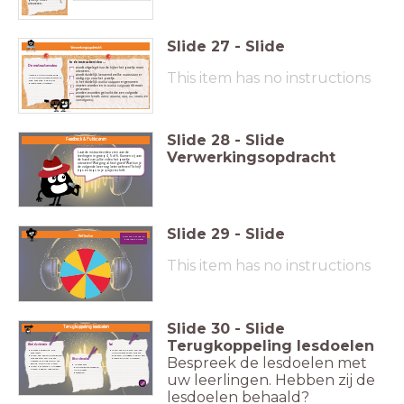
uitvoeren.
Slide
27
-
Slide
Verwerkingsopdracht
In de instructievideo ...
De instructievideo
wordt uitgelegd
hoe
de kijker het proefje moet
uitvoeren.
This item has no instructions
wordt duidelijk benoemd welke
materialen
er
Neem de instructievideo op.
In de instructievideo vertel je
nodig zijn voor het proefje.
stap voor stap hoe je het
is het duidelijk
welke stappen
er genomen
proefje moet uitvoeren.
moeten worden en in
welke volgorde
dit moet
gebeuren.
worden woorden gebruikt die een volgorde
aangeven (zoals
eerst, daarna, dan, nu, straks
en
vervolgens).
Slide
28
-
Slide
Feedback & Publiceren
Verwerkingsopdracht
Laat de instructievideo zien aan de
leerlingen in groep 4, 5 of 6. Kunnen zij aan
de hand van jullie video het proefje
uitvoeren? Wat ging al heel goed? Wat kun je
de volgende keer nog beter oefenen? Schrijf
tips en tops in je projectschrift.
Slide
29
-
Slide
Reflectie
Draai aan het rad en
bespreek de vraag!
This item has no instructions
Slide
30
-
Slide
Terugkoppeling lesdoelen
Terugkoppeling lesdoelen
Taal
Wereldoriëntatie
Ik kan aan de hand van een
Ik weet hoe geluid zich
instructievideo aan andere
verplaatst.
kinderen uitleggen hoe zij een
Ik kan een aantal belangrijke
Bespreek de lesdoelen met
proefje kunnen uitvoeren.
onderdelen van het oor
Woordenschat
noemen die nodig zijn om
geluid te kunnen horen.
Ik weet wat
Ik kan het verschil uitleggen
de belangrijke woorden
tussen hoge en lage tonen.
uit de tekst
betekenen.
uw leerlingen. Hebben zij de
lesdoelen behaald?