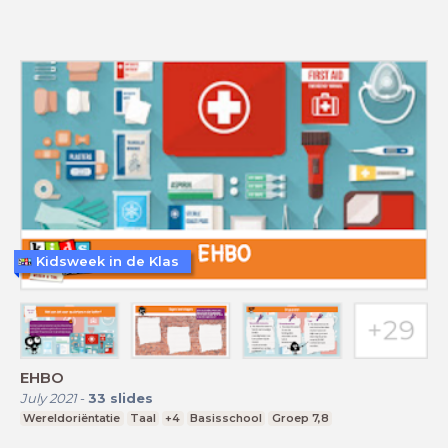
Kidsweek in de Klas
EHBO
July 2021
-
33
slides
Wereldoriëntatie
Taal
+4
Basisschool
Groep 7,8