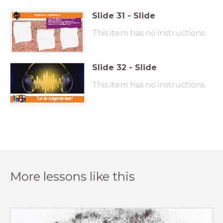
Slide
31
-
Slide
Vragenmuur & Weetmuur
Op welke vragen hebben jullie deze les
antwoord gekregen?
Welke vragen zijn nog onbeantwoord?
Hoe kun je ervoor zorgen dat je toch achter het
antwoord op deze vragen komt?
This item has no instructions
Slide
32
-
Slide
This item has no instructions
Tot de volgende keer!
More lessons like this