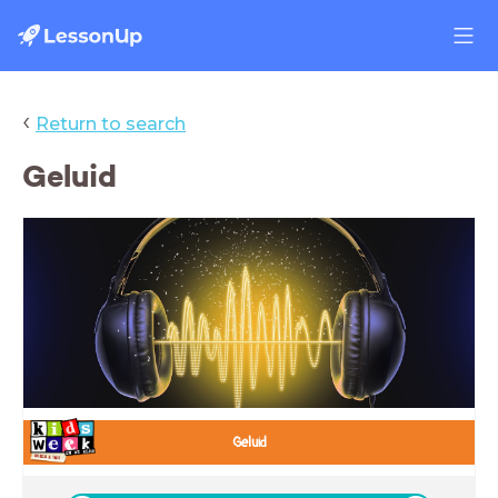
‹
Return to search
Geluid
Geluid