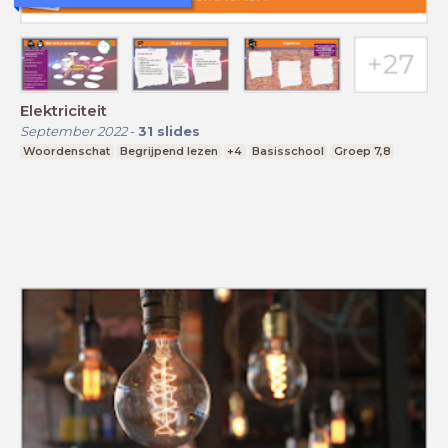
Elektriciteit
September 2022
-
31
slides
Woordenschat
Begrijpend lezen
+4
Basisschool
Groep 7,8