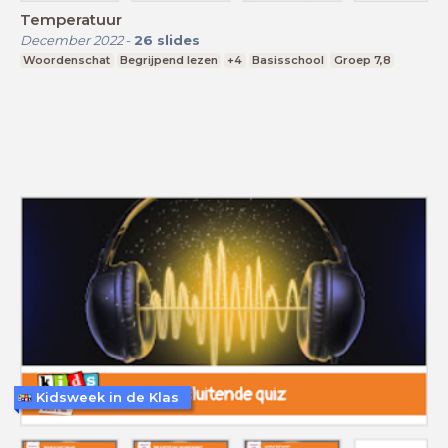
Temperatuur
December 2022
-
26
slides
Woordenschat
Begrijpend lezen
+4
Basisschool
Groep 7,8
Kidsweek in de Klas