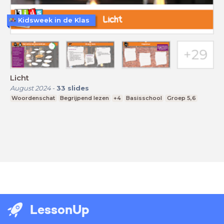
Kidsweek in de Klas
Licht
August 2024
-
33
slides
Woordenschat
Begrijpend lezen
+4
Basisschool
Groep 5,6
LessonUp