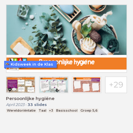
Kidsweek in de Klas
Persoonlijke hygiëne
April 2023
-
33
slides
Wereldoriëntatie
Taal
+3
Basisschool
Groep 5,6