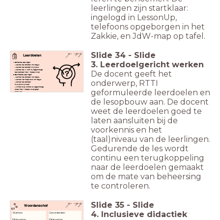
leerlingen zijn startklaar:
ingelogd in LessonUp,
telefoons opgeborgen in het
Zakkie, en JdW-map op tafel.
Slide
34
-
Slide
Leerdoelen
3. Leerdoelgericht werken
Startende leerlingen
- kennen de woorden van dag 2
- kennen de woorden mijn/jouw
- kennen de ik vorm bij regelmatige
De docent geeft het
werkwoorden met 1 medeklinker
Gevorderde leerlingen
- kennen de woorden van dag 2
onderwerp, RTTI
- kennen het meervoud van dag 2
- kennen de woorden
mijn/jouw/zijn/haar
- kunnen alle vormen bij regelmatige
geformuleerde leerdoelen en
ww-en met 1 medeklinker goed
schrijven
de lesopbouw aan. De docent
weet de leerdoelen goed te
laten aansluiten bij de
voorkennis en het
(taal)niveau van de leerlingen.
Gedurende de les wordt
continu een terugkoppeling
naar de leerdoelen gemaakt
om de mate van beheersing
te controleren.
Slide
35
-
Slide
Woordenschat
4. Inclusieve didactiek
Starters:
Gevorderden:
Flitskaarten
Flitskaarten