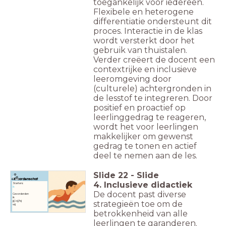
toegankelijk voor iedereen.
Flexibele en heterogene
differentiatie ondersteunt dit
proces. Interactie in de klas
wordt versterkt door het
gebruik van thuistalen.
Verder creëert de docent een
contextrijke en inclusieve
leeromgeving door
(culturele) achtergronden in
de lesstof te integreren. Door
positief en proactief op
leerlinggedrag te reageren,
wordt het voor leerlingen
makkelijker om gewenst
gedrag te tonen en actief
deel te nemen aan de les.
Slide
22
-
Slide
Woordenschat
4. Inclusieve didactiek
Starters:
ik
De docent past diverse
Gevorderden
ik
jij/zij/hij
strategieën toe om de
wij
betrokkenheid van alle
leerlingen te garanderen.