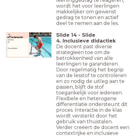
leerlinggedrag te reageren,
wordt het voor leerlingen
makkelijker om gewenst
gedrag te tonen en actief
deel te nemen aan de les.
Slide
14
-
Slide
Woordenschat
4. Inclusieve didactiek
Starters:
de
De docent past diverse
Gevorderden
strategieën toe om de
betrokkenheid van alle
leerlingen te garanderen.
Door regelmatig het begrip
van de lesstof te controleren
en zo nodig de uitleg aan te
passen, blijft de stof
toegankelijk voor iedereen.
Flexibele en heterogene
differentiatie ondersteunt dit
proces. Interactie in de klas
wordt versterkt door het
gebruik van thuistalen.
Verder creëert de docent een
contextrijke en inclusieve