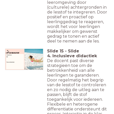
leeromgeving door
(culturele) achtergronden in
de lesstof te integreren. Door
positief en proactief op
leerlinggedrag te reageren,
wordt het voor leerlingen
makkelijker om gewenst
gedrag te tonen en actief
deel te nemen aan de les.
Slide
15
-
Slide
Woordenschat
4. Inclusieve didactiek
Starters:
de
De docent past diverse
Gevorderden
strategieën toe om de
betrokkenheid van alle
leerlingen te garanderen.
Door regelmatig het begrip
van de lesstof te controleren
en zo nodig de uitleg aan te
passen, blijft de stof
toegankelijk voor iedereen.
Flexibele en heterogene
differentiatie ondersteunt dit
proces. Interactie in de klas