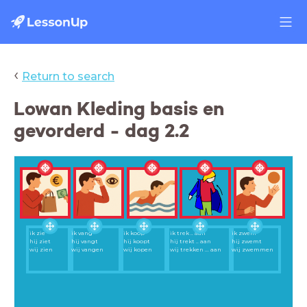
‹
Return to search
Lowan Kleding basis en
gevorderd - dag 2.2
ik zie
ik vang
ik koop
ik trek .. aan
ik zwem
hij ziet
hij vangt
hij koopt
hij trekt .. aan
hij zwemt
wij zien
wij vangen
wij kopen
wij trekken ... aan
wij zwemmen