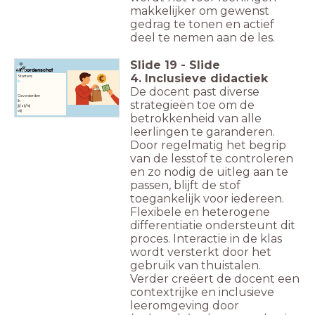
makkelijker om gewenst
gedrag te tonen en actief
deel te nemen aan de les.
Slide
19
-
Slide
Woordenschat
4. Inclusieve didactiek
Starters:
ik
De docent past diverse
Gevorderden
ik
strategieën toe om de
jij/zij/hij
wij
betrokkenheid van alle
leerlingen te garanderen.
Door regelmatig het begrip
van de lesstof te controleren
en zo nodig de uitleg aan te
passen, blijft de stof
toegankelijk voor iedereen.
Flexibele en heterogene
differentiatie ondersteunt dit
proces. Interactie in de klas
wordt versterkt door het
gebruik van thuistalen.
Verder creëert de docent een
contextrijke en inclusieve
leeromgeving door