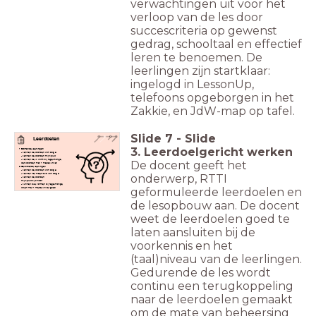
verwachtingen uit voor het
verloop van de les door
succescriteria op gewenst
gedrag, schooltaal en effectief
leren te benoemen. De
leerlingen zijn startklaar:
ingelogd in LessonUp,
telefoons opgeborgen in het
Zakkie, en JdW-map op tafel.
Slide
7
-
Slide
Leerdoelen
3. Leerdoelgericht werken
Startende leerlingen
- kennen de woorden van dag 2
- kennen de woorden mijn/jouw
- kennen de ik vorm bij regelmatige
De docent geeft het
werkwoorden met 1 medeklinker
Gevorderde leerlingen
- kennen de woorden van dag 2
onderwerp, RTTI
- kennen het meervoud van dag 2
- kennen de woorden
mijn/jouw/zijn/haar
- kunnen alle vormen bij regelmatige
geformuleerde leerdoelen en
ww-en met 1 medeklinker goed
schrijven
de lesopbouw aan. De docent
weet de leerdoelen goed te
laten aansluiten bij de
voorkennis en het
(taal)niveau van de leerlingen.
Gedurende de les wordt
continu een terugkoppeling
naar de leerdoelen gemaakt
om de mate van beheersing