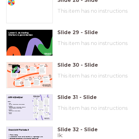
Slide
28
-
Slide
This item has no instructions
Slide
29
-
Slide
Lowan 5. de kleding
Starters & gevorderden
e
This item has no instructions
Slide
30
-
Slide
This item has no instructions
Slide
31
-
Slide
JdW-kijkwijzer
Lesopbouw:
Vooraf:
Startklaar, Voorkennis activeren, Formatief Handelen
This item has no instructions
Instructie:
Leerdoelgericht werken, Inclusieve didactiek, Concrete en
herkenbare voorbeelden, Formatief Handelen
Toepassing:
Actieve verwerking, Formatief handelen
Evaluatie:
Afsluiting
Slide
32
-
Slide
Overzicht Periode #
Ik:
Thema: kleding
woordenschat, kleuren, de tijd, bezittelijk nw, regelmatige ww-en
Benodigde lesmaterialen: Lowan thema 5, IJsbreker H6