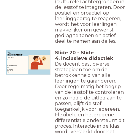
(culturele) achtergronden in
de lesstof te integreren. Door
positief en proactief op
leerlinggedrag te reageren,
wordt het voor leerlingen
makkelijker om gewenst
gedrag te tonen en actief
deel te nemen aan de les.
Slide
20
-
Slide
Woordenschat
4. Inclusieve didactiek
Starters:
ik
De docent past diverse
Gevorderden
ik
strategieën toe om de
jij/zij/hij
wij
betrokkenheid van alle
leerlingen te garanderen.
Door regelmatig het begrip
van de lesstof te controleren
en zo nodig de uitleg aan te
passen, blijft de stof
toegankelijk voor iedereen.
Flexibele en heterogene
differentiatie ondersteunt dit
proces. Interactie in de klas
wordt versterkt door het