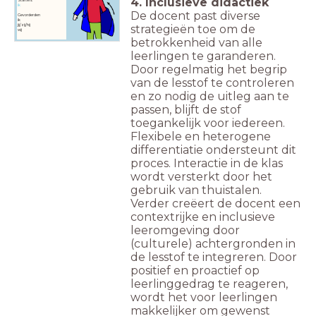
4. Inclusieve didactiek
ik
De docent past diverse
Gevorderden
ik
jij/zij/hij
strategieën toe om de
wij
betrokkenheid van alle
leerlingen te garanderen.
Door regelmatig het begrip
van de lesstof te controleren
en zo nodig de uitleg aan te
passen, blijft de stof
toegankelijk voor iedereen.
Flexibele en heterogene
differentiatie ondersteunt dit
proces. Interactie in de klas
wordt versterkt door het
gebruik van thuistalen.
Verder creëert de docent een
contextrijke en inclusieve
leeromgeving door
(culturele) achtergronden in
de lesstof te integreren. Door
positief en proactief op
leerlinggedrag te reageren,
wordt het voor leerlingen
makkelijker om gewenst