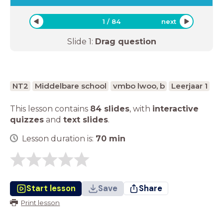
1
/
84
next
Slide
1
:
Drag question
NT2
Middelbare school
vmbo lwoo, b
Leerjaar 1
This lesson contains
84 slides
,
with
interactive
quizzes
and
text slides
.
Lesson duration is:
70
min
Start lesson
Save
Share
Print lesson