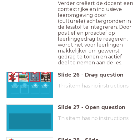
Verder creëert de docent een
contextrijke en inclusieve
leeromgeving door
(culturele) achtergronden in
de lesstof te integreren. Door
positief en proactief op
leerlinggedrag te reageren,
wordt het voor leerlingen
makkelijker om gewenst
gedrag te tonen en actief
deel te nemen aan de les.
Slide
26
-
Drag question
This item has no instructions
dialoog 1
dialoog 2
dialoog 3
dialoog 4
Slide
27
-
Open question
This item has no instructions