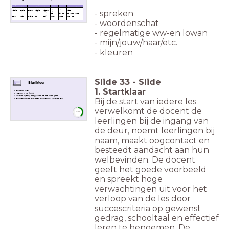
Week 1
Week 2
Week 3
Week 4
Week 5
Week 6
Week 7
Week 8
Week 9
Boek de
boek de
boek de
Boek de
Boek de
thema kleding
thema kleding
thema
- spreken
Voetballer
Voetballer
Voetballer
voetballer
voetballer
kleding,
H1/2
H3/5
H6/8
H 9/10
H11/12
mijn, jouw, zijn,
ons/onze,
haar
jullie, hun
mijn t/m hun
Vakantie!
klanken
klanken
klanken
klanken
Klanken
e/ee/ei/i
ui/ou/au
eur/oor/eer
n/ng
ie/ei/ij
ww-en 1
ww-en 2
ww-en 1 en 2
- woordenschat
- regelmatige ww-en lowan
- mijn/jouw/haar/etc.
- kleuren
Slide
33
-
Slide
Startklaar
1. Startklaar
Op je plek zitten
Telefoon in het
Zakkie
Jas over de stoel, oortjes in de tas, tas op de grond
Bij de start van iedere les
Schoolspullen op tafel: Boek, Chromebook, JdW-map, etui
verwelkomt de docent de
timer
3:00
leerlingen bij de ingang van
de deur, noemt leerlingen bij
naam, maakt oogcontact en
besteedt aandacht aan hun
welbevinden. De docent
geeft het goede voorbeeld
en spreekt hoge
verwachtingen uit voor het
verloop van de les door
succescriteria op gewenst
gedrag, schooltaal en effectief
leren te benoemen. De