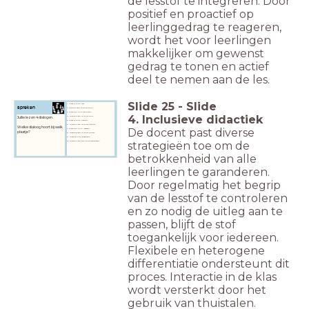
de lesstof te integreren. Door
positief en proactief op
leerlinggedrag te reageren,
wordt het voor leerlingen
makkelijker om gewenst
gedrag te tonen en actief
deel te nemen aan de les.
Slide
25
-
Slide
1. Waar is mijn jas?
spreken
2. Welke kleur is jouw trui?
3. Waar zijn mijn sokken?
4. Inclusieve didactiek
Jullie lezen 4 dialogen.
4. Welke kleur is jouw rok?
5. Waar is mijn hemd?
6. Welke kleur is jouw T-shirt?
Welke dialoog hoort bij welk
De docent past diverse
7. Waar zijn mijn laarzen?
plaatje?
8. Welke kleur is jouw muts?
9. Waar is mijn badpak?
strategieën toe om de
10 Welke kleur zijn jouw sandalen?
betrokkenheid van alle
leerlingen te garanderen.
Door regelmatig het begrip
van de lesstof te controleren
en zo nodig de uitleg aan te
passen, blijft de stof
toegankelijk voor iedereen.
Flexibele en heterogene
differentiatie ondersteunt dit
proces. Interactie in de klas
wordt versterkt door het
gebruik van thuistalen.