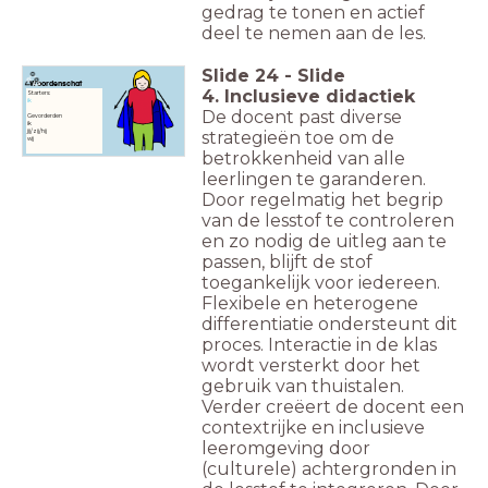
gedrag te tonen en actief
deel te nemen aan de les.
Slide
24
-
Slide
Woordenschat
4. Inclusieve didactiek
Starters:
ik
De docent past diverse
Gevorderden
ik
jij/zij/hij
strategieën toe om de
wij
betrokkenheid van alle
leerlingen te garanderen.
Door regelmatig het begrip
van de lesstof te controleren
en zo nodig de uitleg aan te
passen, blijft de stof
toegankelijk voor iedereen.
Flexibele en heterogene
differentiatie ondersteunt dit
proces. Interactie in de klas
wordt versterkt door het
gebruik van thuistalen.
Verder creëert de docent een
contextrijke en inclusieve
leeromgeving door
(culturele) achtergronden in