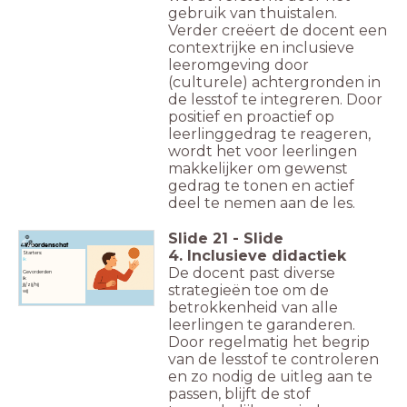
gebruik van thuistalen.
Verder creëert de docent een
contextrijke en inclusieve
leeromgeving door
(culturele) achtergronden in
de lesstof te integreren. Door
positief en proactief op
leerlinggedrag te reageren,
wordt het voor leerlingen
makkelijker om gewenst
gedrag te tonen en actief
deel te nemen aan de les.
Slide
21
-
Slide
Woordenschat
4. Inclusieve didactiek
Starters:
ik
De docent past diverse
Gevorderden
ik
jij/zij/hij
strategieën toe om de
wij
betrokkenheid van alle
leerlingen te garanderen.
Door regelmatig het begrip
van de lesstof te controleren
en zo nodig de uitleg aan te
passen, blijft de stof