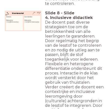
te controleren.
Slide
8
-
Slide
Woordenschat
4. Inclusieve didactiek
Starters:
Gevorderden:
Flitskaarten
Flitskaarten
De docent past diverse
1. Schrijf het woord op
1. Schrijf het meervoud op
strategieën toe om de
betrokkenheid van alle
leerlingen te garanderen.
Door regelmatig het begrip
van de lesstof te controleren
en zo nodig de uitleg aan te
passen, blijft de stof
toegankelijk voor iedereen.
Flexibele en heterogene
differentiatie ondersteunt dit
proces. Interactie in de klas
wordt versterkt door het
gebruik van thuistalen.
Verder creëert de docent een
contextrijke en inclusieve
leeromgeving door
(culturele) achtergronden in
de lesstof te integreren. Door