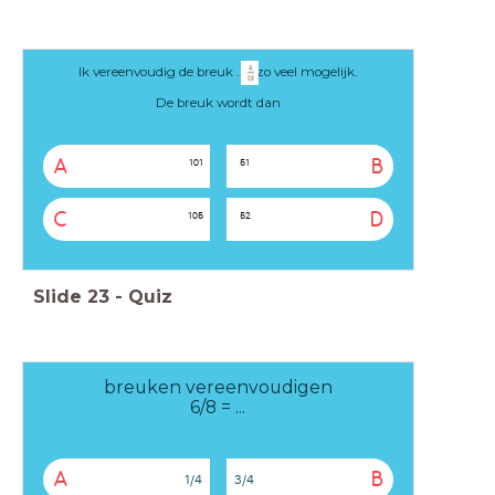
Ik vereenvoudig de breuk ..... zo veel mogelijk.
De breuk wordt dan
A
B
1
0
1
5
1
C
D
1
0
5
5
2
Slide
23
-
Quiz
breuken vereenvoudigen
6/8 = ...
A
B
1/4
3/4