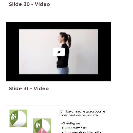
Slide
30
-
Video
Slide
31
-
Video
3. Hoe draag je zorg voor je
mentaal welbevinden?
- Cirkeldiagram:
Groen:
warm nest
Roos:
mentale en lichamelijke