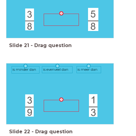
Slide
21
-
Drag question
is minder dan
is evenveel dan
is meer dan
Slide
22
-
Drag question