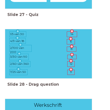
Slide
27
-
Quiz
14
1/5 van 30
4/9 van 18
6
2/100 van
8
200
3/30 van 90
4
2/60 van 360
12
7/25 van 50
9
Slide
28
-
Drag question
Werkschrift