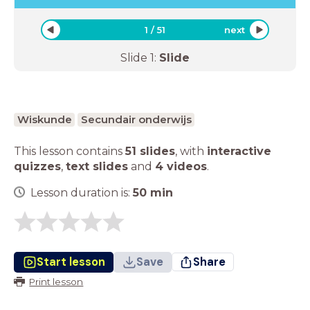
1
/
51
next
Slide
1
:
Slide
Wiskunde
Secundair onderwijs
This lesson contains
51 slides
,
with
interactive
quizzes
,
text slides
and
4 videos
.
Lesson duration is:
50
min
Start lesson
Save
Share
Print lesson