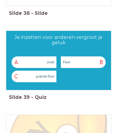
Slide
38
-
Slide
Je inzetten voor anderen vergroot je
geluk
A
B
Juist
Fout
C
juist en fout
Slide
39
-
Quiz