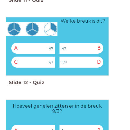
Slide
11
-
Quiz
Welke breuk is dit?
A
B
7/9
7/3
C
D
2/7
3/9
Slide
12
-
Quiz
Hoeveel gehelen zitten er in de breuk
9/3?