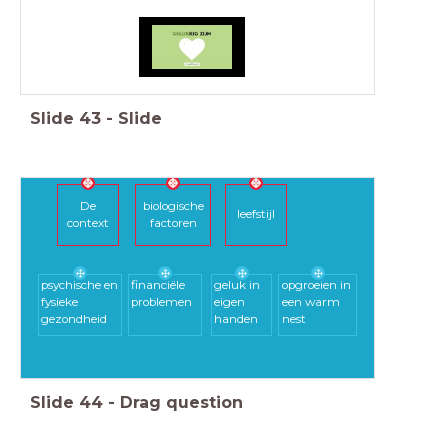
Slide
43
-
Slide
De
biologische
leefstijl
context
factoren
psychische en
financiële
geluk in
opgroeien in
fysieke
problemen
eigen
een warm
gezondheid
handen
nest
Slide
44
-
Drag question