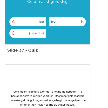
Geld maakt gelukkig
A
B
juist
fout
C
juist en fout
Slide
37
-
Quiz
Geld maakt je gelukkig, omdat je het nodig hebt om in je
basisbehoefte te kunnen voorzien. Maar meer geld maakt je
niet extra gelukkig. Integendeel. Als je begint te vergelijken met
anderen, kan het je net ongelukkiger maken.