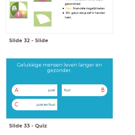
gezondheid
Geel :
financiële mogelijkheden
Wit : geluk dat je zelf in handen
hebt.
Slide
32
-
Slide
Gelukkige mensen leven langer en
gezonder.
A
B
juist
fout
C
juist en fout
Slide
33
-
Quiz