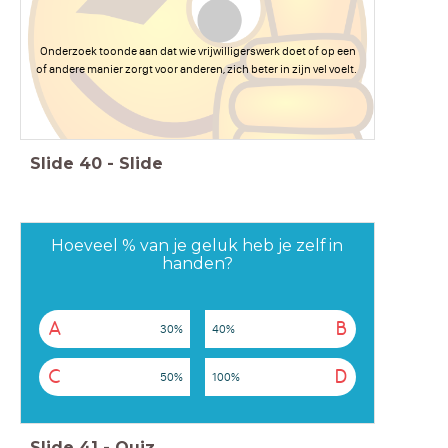
Onderzoek toonde aan dat wie vrijwilligerswerk doet of op een
of andere manier zorgt voor anderen, zich beter in zijn vel voelt.
Slide
40
-
Slide
Hoeveel % van je geluk heb je zelf in
handen?
A
B
30%
40%
C
D
50%
100%
Slide
41
-
Quiz