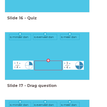
Slide
16
-
Quiz
is minder dan
is evenveel dan
is meer dan
Slide
17
-
Drag question
is minder dan
is evenveel dan
is meer dan