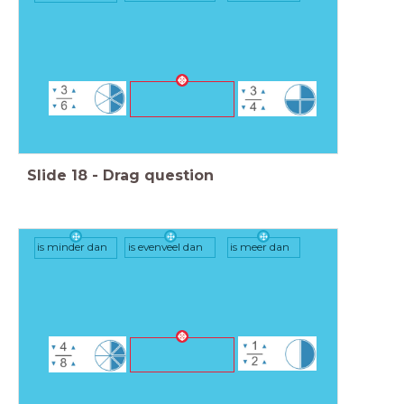
Slide
18
-
Drag question
is minder dan
is evenveel dan
is meer dan