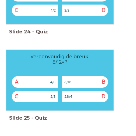
C
D
1/2
2/2
Slide
24
-
Quiz
Vereenvoudig de breuk:
8/12=?
A
B
4/6
8/18
C
D
2/3
2,6/4
Slide
25
-
Quiz