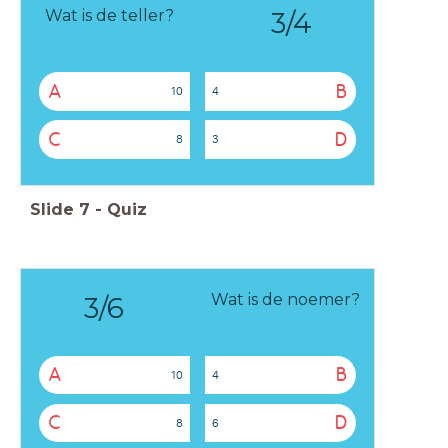
3/4
Wat is de teller?
A
B
10
4
C
D
8
3
Slide
7
-
Quiz
Wat is de noemer?
3/6
A
B
10
4
C
D
8
6