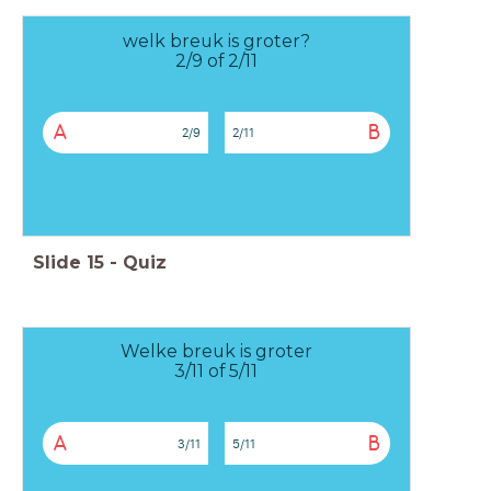
welk breuk is groter?
2/9 of 2/11
A
B
2/9
2/11
Slide
15
-
Quiz
Welke breuk is groter
3/11 of 5/11
A
B
3/11
5/11