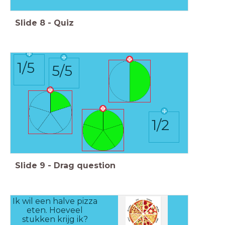
Slide
8
-
Quiz
1/5
5/5
1/2
Slide
9
-
Drag question
Ik wil een halve pizza
eten. Hoeveel
stukken krijg ik?