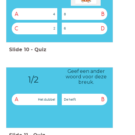
A
B
4
8
C
D
2
6
Slide
10
-
Quiz
Geef een ander
woord voor deze
1/2
breuk.
A
B
Het dubbel
De helft