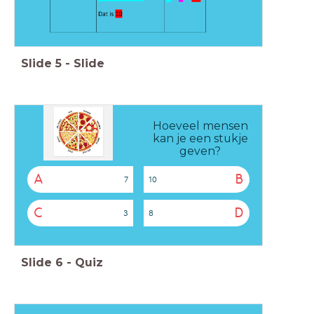
Slide
5
-
Slide
Hoeveel mensen
kan je een stukje
geven?
A
B
7
10
C
D
3
8
Slide
6
-
Quiz