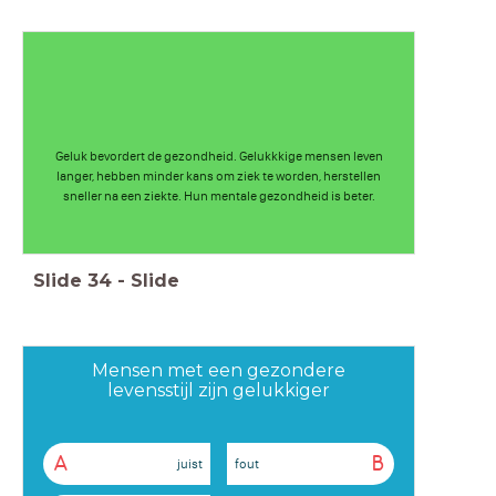
Geluk bevordert de gezondheid. Gelukkkige mensen leven
langer, hebben minder kans om ziek te worden, herstellen
sneller na een ziekte. Hun mentale gezondheid is beter.
Slide
34
-
Slide
Mensen met een gezondere
levensstijl zijn gelukkiger
A
B
juist
fout