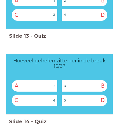
A
B
1
2
C
D
3
4
Slide
13
-
Quiz
Hoeveel gehelen zitten er in de breuk
16/3?
A
B
2
3
C
D
4
5
Slide
14
-
Quiz