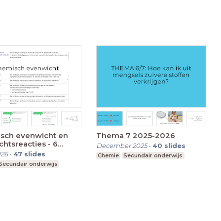
sch evenwicht en
Thema 7 2025-2026
htsreacties - 6
December 2025
-
40
slides
 MAJOR 2025
026
-
47
slides
Chemie
Secundair onderwijs
Secundair onderwijs