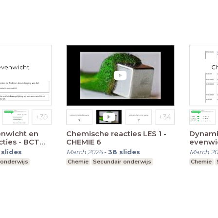
nwicht en
Chemische reacties LES 1 -
Dynami
ties - BCT
CHEMIE 6
evenwic
CHEMIE
slides
March 2026
-
38
slides
March 2
 onderwijs
Chemie
Secundair onderwijs
Chemie