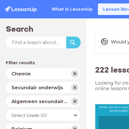
What is LessonUp
Lesson libr
Search
Would y
Filter results
222 less
Subject
Chemie
Looking for in
School
Secundair onderwijs
online lessons
type
Level
Algemeen secundair onderwijs
Year
Select Grade SO
Country