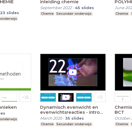
CHEMIE
inleiding chemie
POLYM
September 2022
-
45
slides
June 20
23
slides
Chemie
Secundair onderwijs
Chemie
 onderwijs
hnieken
Dynamisch evenwicht en
Chemisc
evenwichtsreacties - intro
BCT
des
reactiesnelheid
March 2025
-
35
slides
October 
 onderwijs
Chemie
Secundair onderwijs
Chemie