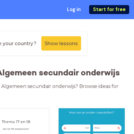
Log in
Start for free
m your country?
Show lessons
Algemeen secundair onderwijs
js Algemeen secundair onderwijs? Browse ideas for