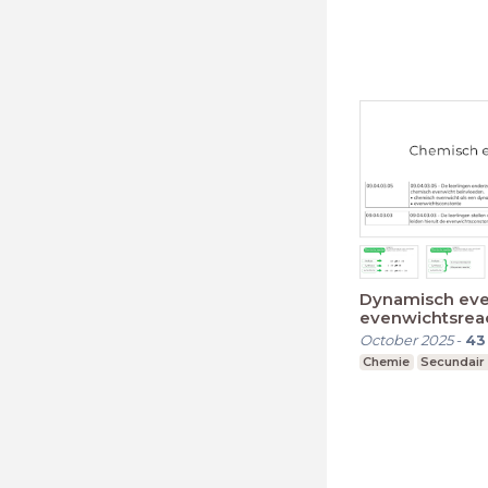
Dynamisch eve
evenwichtsreac
2025
October 2025
-
43
Chemie
Secundair