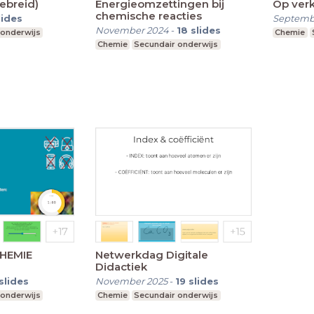
ebreid)
Energieomzettingen bij
Op verk
chemische reacties
lides
Septemb
November 2024
-
18
slides
 onderwijs
Chemie
Chemie
Secundair onderwijs
CHEMIE
Netwerkdag Digitale
Didactiek
slides
November 2025
-
19
slides
 onderwijs
Chemie
Secundair onderwijs