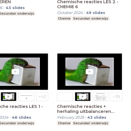
EREN
Chemische reacties LES 2 -
CHEMIE 6
26
-
43
slides
October 2024
-
49
slides
Secundair onderwijs
Chemie
Secundair onderwijs
he reacties LES 1 -
Chemische reacties +
herhaling uitbalanceren
reacties
2024
-
46
slides
February 2025
-
43
slides
Secundair onderwijs
Chemie
Secundair onderwijs