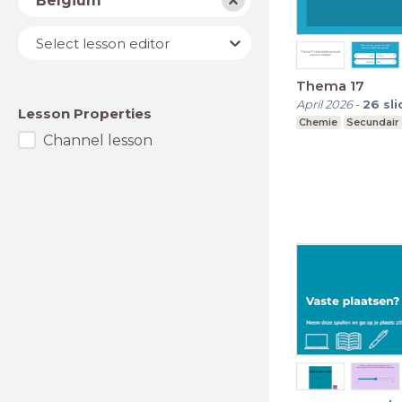
Belgium
Lesson
Select lesson editor
editor
Thema 17
April 2026
-
26
sl
Lesson Properties
Chemie
Secundair
Channel lesson