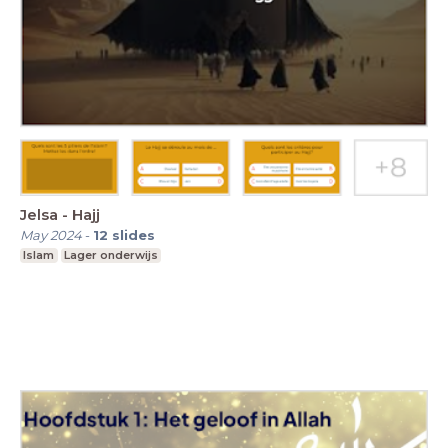
Jelsa - Hajj
May 2024
-
12
slides
Islam
Lager onderwijs