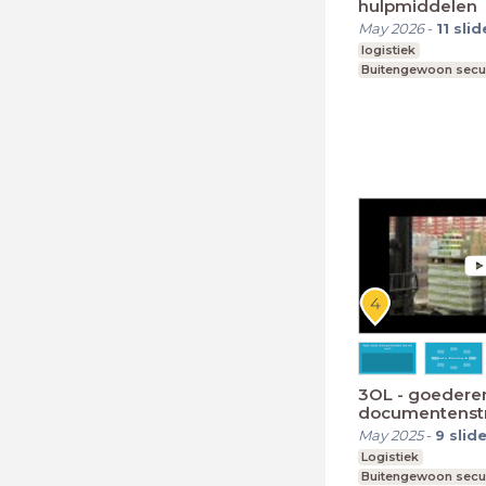
hulpmiddelen
May 2026
-
11
slid
logistiek
Buitengewoon secu
3OL - goedere
documentenst
May 2025
-
9
slid
Logistiek
Buitengewoon secu