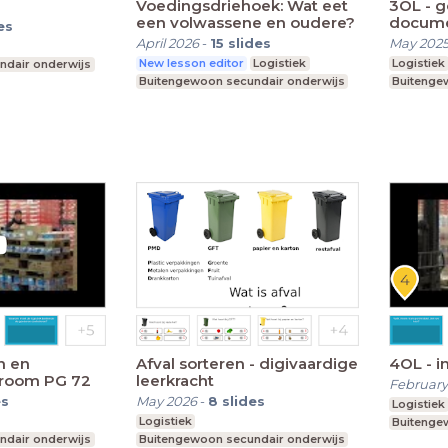
Voedingsdriehoek: Wat eet
3OL - 
een volwassene en oudere?
docume
es
April 2026
-
15
slides
May 202
New lesson editor
Logistiek
Logistiek
ndair onderwijs
Buitengewoon secundair onderwijs
Buitenge
n en
Afval sorteren - digivaardige
4OL - 
room PG 72
leerkracht
February
es
May 2026
-
8
slides
Logistiek
Logistiek
Buitenge
ndair onderwijs
Buitengewoon secundair onderwijs