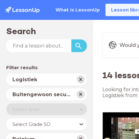
What is LessonUp
Lesson libr
Search
Would y
Filter results
14 lesso
Subject
Logistiek
Looking for in
School
Buitengewoon secundair onderwijs
Logistiek from
type
Level
Select level
Year
Select Grade SO
Country