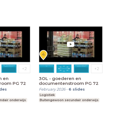
n en
3OL - goederen en
room PG 72
documentenstroom PG 72
ides
February 2026
-
6
slides
Logistiek
ndair onderwijs
Buitengewoon secundair onderwijs