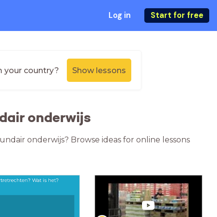
Log in
Start for free
m your country?
Show lessons
dair onderwijs
cundair onderwijs? Browse ideas for online lessons