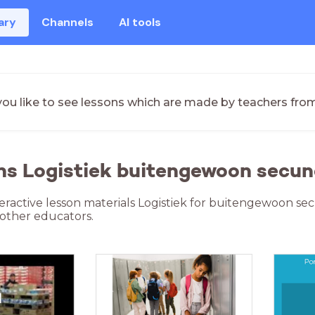
ary
Channels
AI tools
ou like to see lessons which are made by teachers fro
ns Logistiek buitengewoon secun
teractive lesson materials Logistiek for buitengewoon se
 other educators.