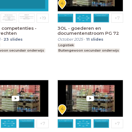
e competenties -
3OL - goederen en
rechten
documentenstroom PG 72
3
-
23
slides
October 2025
-
11
slides
Logistiek
woon secundair onderwijs
Buitengewoon secundair onderwijs