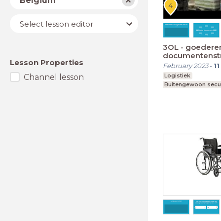
Belgium
Lesson
Select lesson editor
editor
3OL - goedere
documentenst
Lesson Properties
February 2023
-
11
Logistiek
Channel lesson
Buitengewoon secu