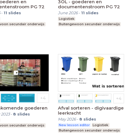
goederen en
3OL - goederen en
ntenstroom PG 72
documentenstroom PG 72
5
-
11
slides
June 2026
-
11
slides
Logistiek
woon secundair onderwijs
Buitengewoon secundair onderwijs
inkomende goederen
Afval sorteren - digivaardige
leerkracht
 2023
-
8
slides
May 2026
-
8
slides
New lesson editor
Logistiek
woon secundair onderwijs
Buitengewoon secundair onderwijs