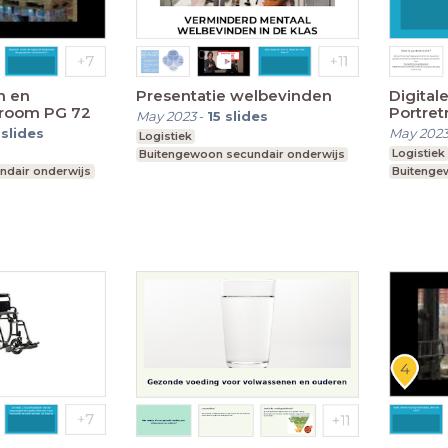
n en
Presentatie welbevinden
Digital
room PG 72
Portret
May 2023
-
15
slides
slides
May 202
Logistiek
Logistiek
Buitengewoon secundair onderwijs
ndair onderwijs
Buitenge