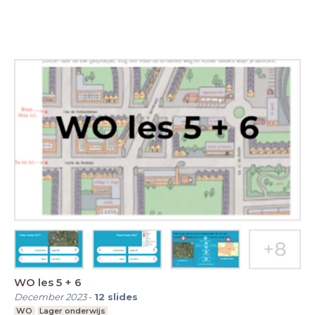
WO les 5 + 6
December 2023
-
12
slides
WO
Lager onderwijs