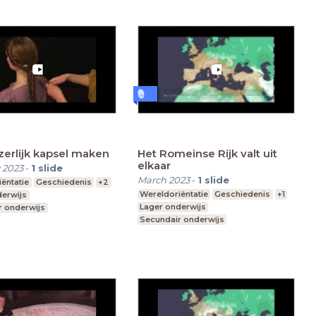
zerlijk kapsel maken
Het Romeinse Rijk valt uit
elkaar
 2023
-
1
slide
March 2023
-
1
slide
ëntatie
Geschiedenis
+2
Wereldoriëntatie
Geschiedenis
+1
derwijs
Lager onderwijs
r onderwijs
Secundair onderwijs
derwijs
Hoger onderwijs