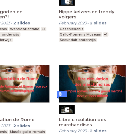
 goden en
Hippe keizers en trendy
en?!
volgers
 2023
-
2
slides
February 2023
-
2
slides
enis
Wereldoriëntatie
+1
Geschiedenis
r onderwijs
Gallo-Romeins Museum
+1
derwijs
Secundair onderwijs
Lager onderwijs
dation de Rome
Libre circulation des
marchandises
 2023
-
2
slides
February 2023
-
2
slides
enis
Musée gallo-romain