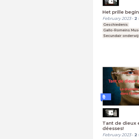
Het prille beg
February 2023
-
2
Geschiedenis
Gallo-Romeins Mu
Secundair onderwij
Lager onderwijs
Tant de dieux 
déesses!
February 2023
-
2