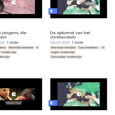
 jongens, die
De opkomst van het
en!
christendom
023
-
1
slide
March 2023
-
1
slide
enis
Wereldoriëntatie
+1
Wereldoriëntatie
Geschiedenis
+3
r onderwijs
Lager onderwijs
derwijs
Secundair onderwijs
Hoger onderwijs