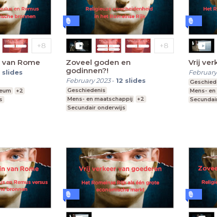
in van Rome
Zoveel goden en
Vrij ve
godinnen?!
slides
February
February 2023
-
12
slides
Geschied
Geschiedenis
seum
+2
Mens- en
Mens- en maatschappij
+2
s
Secundai
Secundair onderwijs