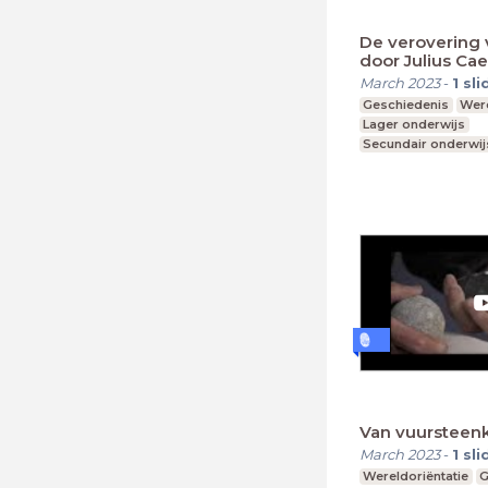
De verovering 
door Julius Cae
March 2023
-
1
sli
Geschiedenis
Were
Lager onderwijs
Secundair onderwij
Hoger onderwijs
Van vuursteenk
March 2023
-
1
sli
Wereldoriëntatie
G