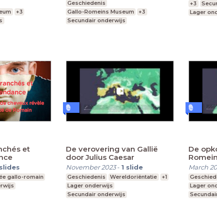
Geschiedenis
+3
Secun
seum
+3
Gallo-Romeins Museum
+3
Lager on
s
Secundair onderwijs
Lager onderwijs
nchés et
De verovering van Gallië
De opk
ance
door Julius Caesar
Romein
slides
November 2023
-
1
slide
March 2
e gallo-romain
Geschiedenis
Wereldoriëntatie
+1
Geschied
rwijs
Lager onderwijs
Lager on
Secundair onderwijs
Secundai
Hoger onderwijs
Hoger on