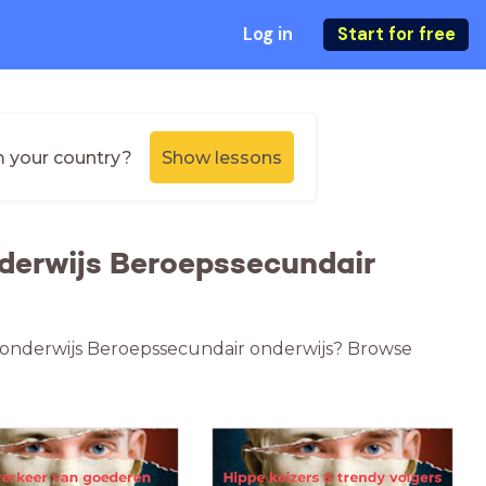
Log in
Start for free
m your country?
Show lessons
nderwijs Beroepssecundair
ir onderwijs Beroepssecundair onderwijs? Browse