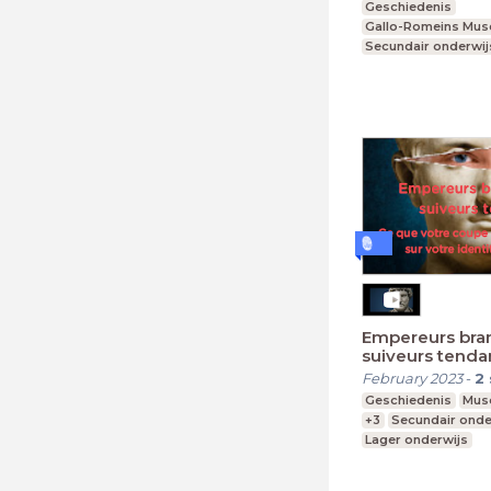
Geschiedenis
Gallo-Romeins Mu
Secundair onderwij
Lager onderwijs
Empereurs bra
suiveurs tend
February 2023
-
2
Geschiedenis
Musé
+3
Secundair onde
Lager onderwijs