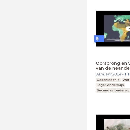
Oorsprong en 
van de neander
January 2024
-
1
s
Geschiedenis
Were
Lager onderwijs
Secundair onderwij
Hoger onderwijs