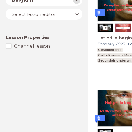
Belgium
Lesson
Select lesson editor
editor
Lesson Properties
Het prille beg
February 2023
-
12
Channel lesson
Geschiedenis
Gallo-Romeins Mu
Secundair onderwij