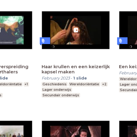
verspreiding
Haar krullen en een keizerlijk
Een kei
thalers
kapsel maken
February
lide
February 2023
-
1
slide
Wereldori
ldoriëntatie
+1
Geschiedenis
Wereldoriëntatie
+2
Lager on
Lager onderwijs
Secundai
s
Secundair onderwijs
Hoger on
Hoger onderwijs