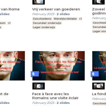
in van Rome
Vrij verkeer van goederen
Zoveel
godinn
slides
February 2023
-
2
slides
February
Geschiedenis
Wereldoriëntatie
+1
Geschied
seum
+1
Secundair onderwijs
Secundai
s
Lager onderwijs
Lager on
et de
Face à face avec les
La fon
Romains: une visite éclair
February
slides
February 2023
-
2
slides
Geschied