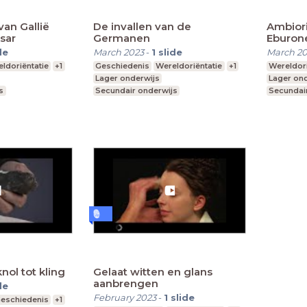
van Gallië
De invallen van de
Ambiori
sar
Germanen
Eburon
de
March 2023
-
1
slide
March 2
ldoriëntatie
+1
Geschiedenis
Wereldoriëntatie
+1
Wereldori
Lager onderwijs
Lager on
s
Secundair onderwijs
Secundai
Hoger onderwijs
Hoger on
nol tot kling
Gelaat witten en glans
aanbrengen
de
February 2023
-
1
slide
eschiedenis
+1