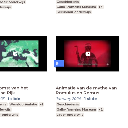
Geschiedenis
dair onderwijs
Gallo-Romeins Museum
+3
derwijs
Secundair onderwijs
Lager onderwijs
omst van het
Animatie van de mythe van
se Rijk
Romulus en Remus
023
-
1
slide
January 2024
-
1
slide
enis
Wereldoriëntatie
+1
Geschiedenis
derwijs
Gallo-Romeins Museum
+2
r onderwijs
Lager onderwijs
derwijs
Secundair onderwijs
Buitengewoon secundair onderwijs