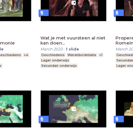
Wat je met vuursteen al niet
Propere
emonie
kan doen...
Romein
de
March 2023
-
1
slide
March 2
eschiedenis
+4
Geschiedenis
Wereldoriëntatie
+1
Geschied
Lager onderwijs
Secundai
s
Secundair onderwijs
Lager on
Hoger onderwijs