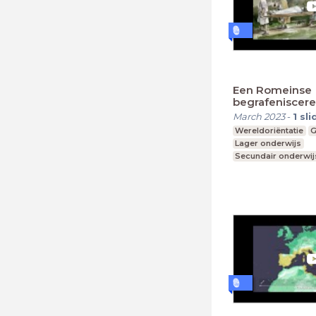
Een Romeinse
begrafeniscer
March 2023
-
1
sli
Wereldoriëntatie
G
Lager onderwijs
Secundair onderwij
Hoger onderwijs