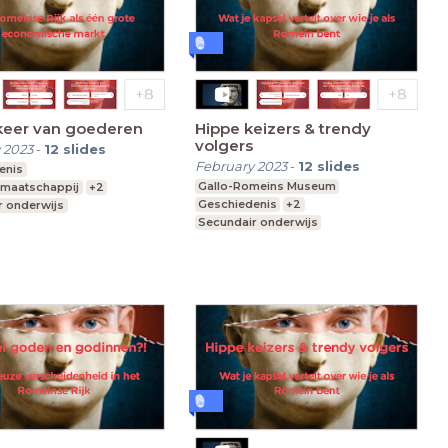
rkeer van goederen
Hippe keizers & trendy
volgers
 2023
-
12
slides
February 2023
-
12
slides
enis
Gallo-Romeins Museum
 maatschappij
+2
Geschiedenis
+2
r onderwijs
Secundair onderwijs