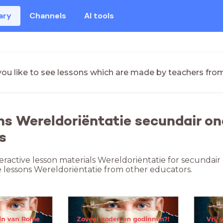
ary
Channels
AI tools
ou like to see lessons which are made by teachers fro
ns Wereldoriëntatie secundair o
s
teractive lesson materials Wereldoriëntatie for secunda
ne lessons Wereldoriëntatie from other educators.