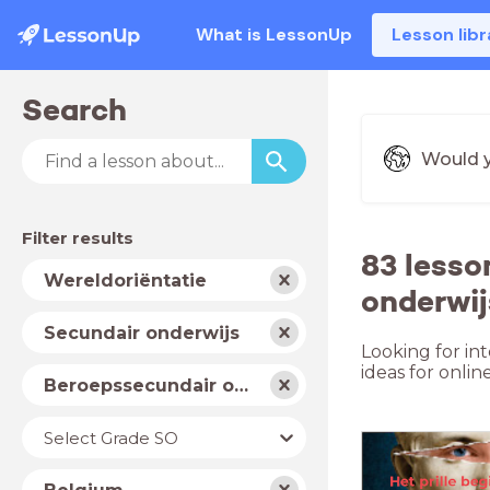
What is LessonUp
Lesson libr
Search
Would y
Filter results
83 lesso
Subject
Wereldoriëntatie
onderwij
School
Secundair onderwijs
type
Looking for in
ideas for onli
Level
Beroepssecundair onderwijs
Year
Select Grade SO
Country