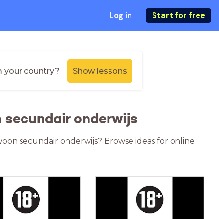
Log in
Start for free
m your country?
Show lessons
 secundair onderwijs
woon secundair onderwijs? Browse ideas for online