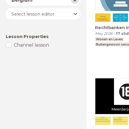
Belgium
Lesson
Select lesson editor
editor
Rechtbanken in
May 2026
-
17
sli
Lesson Properties
Wonen en Leven
Channel lesson
Buitengewoon secu