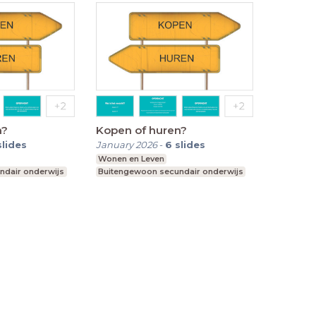
n?
Kopen of huren?
slides
January 2026
-
6
slides
Wonen en Leven
ndair onderwijs
Buitengewoon secundair onderwijs
Terms
Privacy State