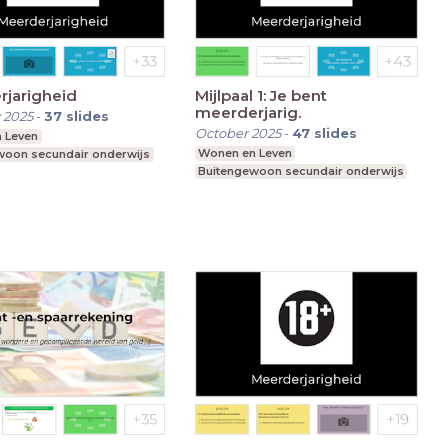
rjarigheid
Mijlpaal 1: Je bent
meerderjarig.
 2025
-
37
slides
October 2025
-
47
slides
 Leven
Wonen en Leven
woon secundair onderwijs
Buitengewoon secundair onderwijs