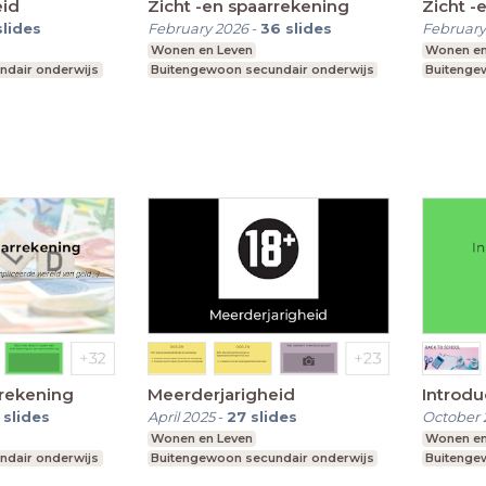
eid
Zicht -en spaarrekening
Zicht -
slides
February 2026
-
36
slides
February
Wonen en Leven
Wonen en
ndair onderwijs
Buitengewoon secundair onderwijs
Buitenge
rrekening
Meerderjarigheid
Introdu
slides
April 2025
-
27
slides
October 
Wonen en Leven
Wonen en
ndair onderwijs
Buitengewoon secundair onderwijs
Buitenge