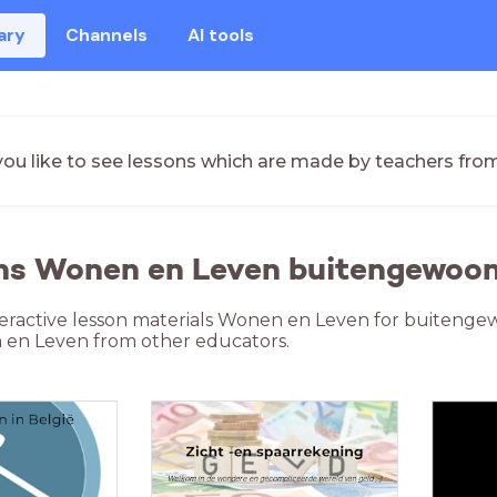
ary
Channels
AI tools
ou like to see lessons which are made by teachers fro
ns Wonen en Leven buitengewoon
teractive lesson materials Wonen en Leven for buitenge
 en Leven from other educators.