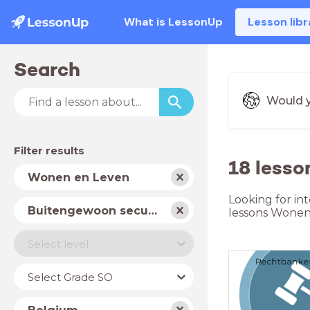
What is LessonUp
Lesson libr
Search
Would y
Filter results
18 lesso
Subject
Wonen en Leven
Looking for in
School
Buitengewoon secundair onderwijs
lessons Wonen
type
Level
Select level
Year
Select Grade SO
Country