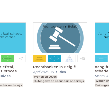
iefstal,
Rechtbanken in België
Aangift
. + proces
schade, 
April 2025
-
19
slides
verbaal
slides
March 2
Wonen en Leven
Wonen en
Buitengewoon secundair onderwijs
ndair onderwijs
Buitenge