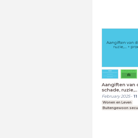
Aangiften van d
schade, ruzie,..
verbaal
February 2025
-
11
Wonen en Leven
Buitengewoon secu