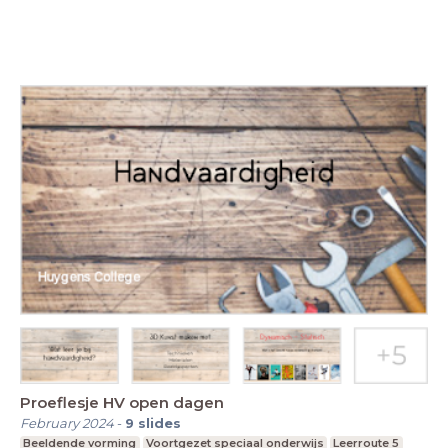
Proeflesje HV open dagen
February 2024
-
9
slides
Beeldende vorming
Voortgezet speciaal onderwijs
Leerroute 5