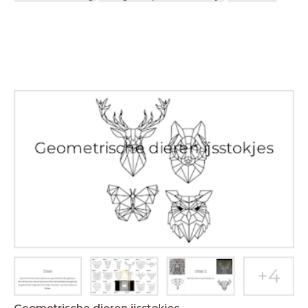
Geometrische dieren ijsstokjes