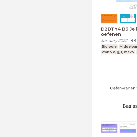
D2BTh4 B3 Je hart -
oefenen
January 2022
-
44
Biologie
Middelba
vmbo k, g, t, mavo