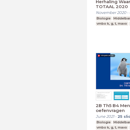
Herhaling Wa
TOTAAL 2020
November 2020
-
Biologie
Middelba
vmbo k, g, t, mavo
2B Th5 B4 Menstruatie -
oefenvragen
June 2021
-
25
sli
Biologie
Middelba
vmbo k, g, t, mavo