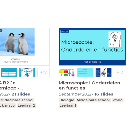
Middelbare school
B2 Je
Microscopie: I Onderdelen
omloop -
en functies
ragen
2022
-
21
slides
September 2022
-
16
slides
Middelbare school
Biologie
Middelbare school
vmbo
, t, mavo
Leerjaar 2
Leerjaar 1