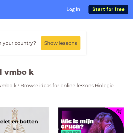
Log in
Start for free
m your country?
Show lessons
ol vmbo k
 vmbo k? Browse ideas for online lessons Biologie