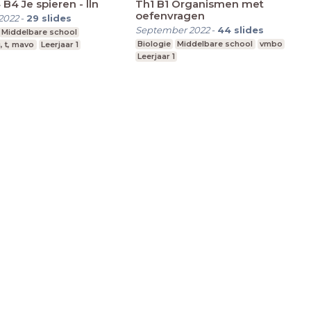
B4 Je spieren - lln
Th1 B1 Organismen met
oefenvragen
2022
-
29
slides
September 2022
-
44
slides
Middelbare school
Biologie
Middelbare school
vmbo
, t, mavo
Leerjaar 1
Leerjaar 1