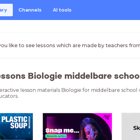
ary
Channels
AI tools
ou like to see lessons which are made by teachers fro
essons Biologie middelbare scho
teractive lesson materials Biologie for middelbare school
cators.