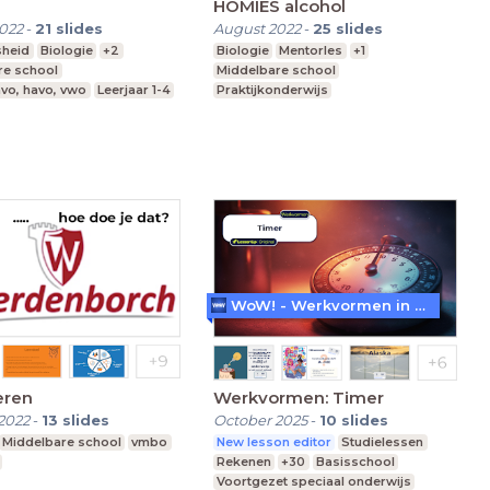
g
HOMIES alcohol
022
-
21
slides
August 2022
-
25
slides
sheid
Biologie
+2
Biologie
Mentorles
+1
re school
Middelbare school
vo, havo, vwo
Leerjaar 1-4
Praktijkonderwijs
Voortgezet speciaal onderwijs
WoW! - Werkvormen in LessonUp
eren
Werkvormen: Timer
2022
-
13
slides
October 2025
-
10
slides
Middelbare school
vmbo
New lesson editor
Studielessen
Rekenen
+30
Basisschool
Voortgezet speciaal onderwijs