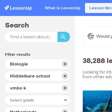
What is LessonUp
Lesson libr
Search
Would y
Filter results
38,288 l
Subject
Biologie
Looking for in
School
Middelbare school
from other edu
type
Level
vmbo k
Year
Select grade
Country