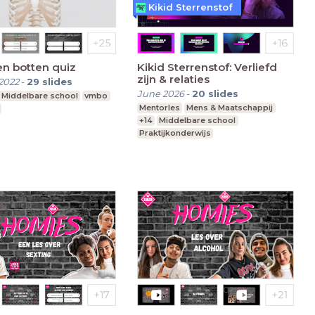
Kikid Sterrenstof
en botten quiz
Kikid Sterrenstof: Verliefd
zijn & relaties
2022
-
29
slides
June 2026
-
20
slides
Middelbare school
vmbo
Mentorles
Mens & Maatschappij
+14
Middelbare school
Praktijkonderwijs
Speciaal Onderwijs