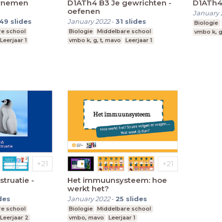
arnemen
D1ATh4 B3 Je gewrichten -
D1ATh4 
oefenen
January 
49
slides
January 2022
-
31
slides
Biologie
re school
Biologie
Middelbare school
vmbo k, g
Leerjaar 1
vmbo k, g, t, mavo
Leerjaar 1
Het immuunsysteem: hoe
werkt het?
des
January 2022
-
25
slides
re school
Biologie
Middelbare school
Leerjaar 2
vmbo, mavo
Leerjaar 1