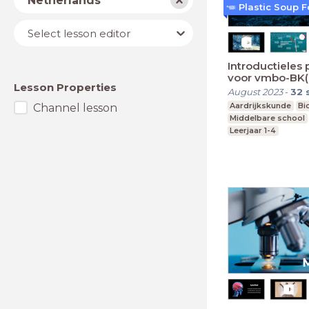
Netherlands
Plastic Soup 
Lesson
Select lesson editor
editor
Introductieles 
voor vmbo-BK(
Lesson Properties
August 2023
-
32
Aardrijkskunde
Bi
Channel lesson
Middelbare school
Leerjaar 1-4