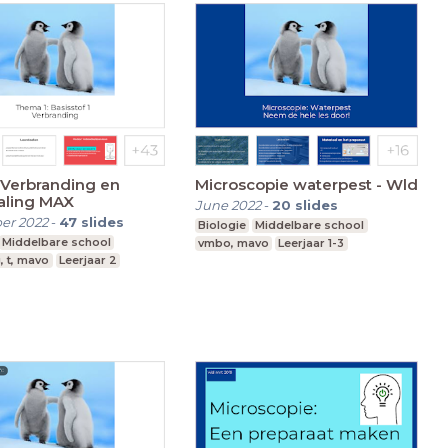
Microscopie waterpest - Wld
ling MAX
June 2022
-
20
slides
er 2022
-
47
slides
Biologie
Middelbare school
Middelbare school
vmbo, mavo
Leerjaar 1-3
, t, mavo
Leerjaar 2