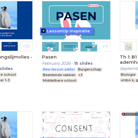
LessonUp Inspiratie
ngslijmvlies -
Pasen
Th 1: B1 Verbranding en
ademha
February 2026
-
15
slides
slides
Septemb
New lesson editor
Burgerschap
re school
Biologie
Beeldende vakken
+3
ar 1-3
vmbo k, g
Middelbare school
Speciaal Onderwijs
Praktijkonderwijs