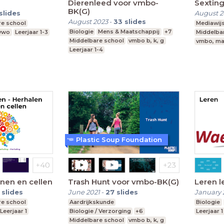
Dierenleed voor vmbo-
Sextin
BK(G)
slides
August 2
August 2023
-
33
slides
re school
Mediawij
Biologie
Mens & Maatschappij
+7
 vwo
Leerjaar 1-3
Middelba
Middelbare school
vmbo b, k, g
vmbo, ma
Leerjaar 1-4
Plastic Soup Foundation
nen en cellen
Trash Hunt voor vmbo-BK(G)
Leren l
slides
June 2021
-
27
slides
January 
re school
Aardrijkskunde
Biologie
Leerjaar 1
Biologie / Verzorging
+6
Leerjaar 1
Middelbare school
vmbo b, k, g