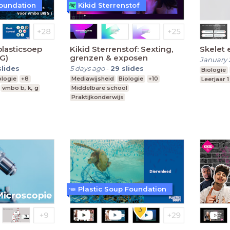
Foundation
Kikid Sterrenstof
plasticsoep
Kikid Sterrenstof: Sexting,
Skelet 
G)
grenzen & exposen
January 
slides
5 days ago
-
29
slides
Biologie
ologie
+8
Mediawijsheid
Biologie
+10
Leerjaar 1
vmbo b, k, g
Middelbare school
Praktijkonderwijs
Speciaal Onderwijs
Plastic Soup Foundation