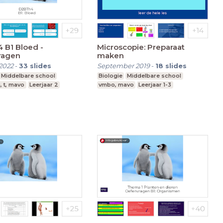
 B1 Bloed -
Microscopie: Preparaat
ragen
maken
2022
-
33
slides
September 2019
-
18
slides
Middelbare school
Biologie
Middelbare school
, t, mavo
Leerjaar 2
vmbo, mavo
Leerjaar 1-3