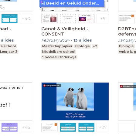
Beeld en Geluid Onderwijs
Genot & Veiligheid -
D2BTh4
CONSENT
oefenv
slides
February 2024
-
13
slides
January 
re school
Maatschappijleer
Biologie
+2
Biologie
Leerjaar 2
Middelbare school
vmbo k, g
Speciaal Onderwijs
Voortgezet speciaal onderwijs