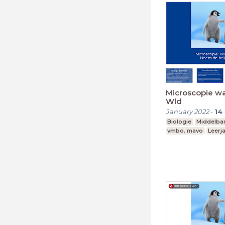
Microscopie wa
Wld
January 2022
-
14
Biologie
Middelba
vmbo, mavo
Leerja