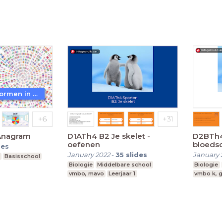
Leerjaar 1-4
WoW! - Werkvormen in LessonUp
Anagram
D1ATh4 B2 Je skelet -
D2BTh4 
oefenen
bloeds
des
oefenv
January 2022
-
35
slides
January 
Basisschool
Biologie
Middelbare school
Biologie
vmbo, mavo
Leerjaar 1
vmbo k, g