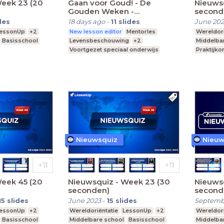
Week 23 (20
Gaan voor Goud! - De
Nieuws
Gouden Weken -
second
VO/(V)MBO
des
18 days ago
-
11
slides
June 202
essonUp
+2
New lesson editor
Mentorles
Wereldori
Basisschool
Levensbeschouwing
+2
Middelba
Voortgezet speciaal onderwijs
Praktijko
MBO
Middelbare school
Nieuwsquiz
Nieuw
Week 45 (20
Nieuwsquiz - Week 23 (30
Nieuws
seconden)
second
15
slides
June 2023
-
15
slides
Septemb
essonUp
+2
Wereldoriëntatie
LessonUp
+2
Wereldori
Basisschool
Middelbare school
Basisschool
Middelba