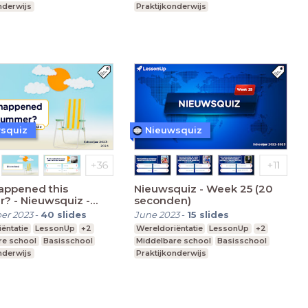
nderwijs
Praktijkonderwijs
squiz
Nieuwsquiz
appened this
Nieuwsquiz - Week 25 (20
? - Nieuwsquiz -
seconden)
2023 (30 seconden)
er 2023
-
40
slides
June 2023
-
15
slides
ëntatie
LessonUp
+2
Wereldoriëntatie
LessonUp
+2
re school
Basisschool
Middelbare school
Basisschool
nderwijs
Praktijkonderwijs