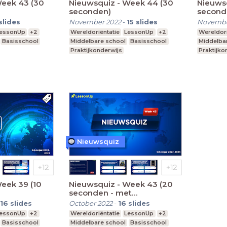
Week 43 (30
Nieuwsquiz - Week 44 (30
Nieuwsq
seconden)
second
slides
November 2022
-
15
slides
Novembe
essonUp
+2
Wereldoriëntatie
LessonUp
+2
Wereldori
Basisschool
Middelbare school
Basisschool
Middelba
Praktijkonderwijs
Praktijko
Nieuwsquiz
eek 39 (10
Nieuwsquiz - Week 43 (20
seconden - met
begrippenlijst)
16
slides
October 2022
-
16
slides
essonUp
+2
Wereldoriëntatie
LessonUp
+2
Basisschool
Middelbare school
Basisschool