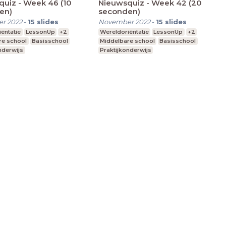
uiz - Week 46 (10
Nieuwsquiz - Week 42 (20
en)
seconden)
r 2022
-
15
slides
November 2022
-
15
slides
ëntatie
LessonUp
+2
Wereldoriëntatie
LessonUp
+2
re school
Basisschool
Middelbare school
Basisschool
nderwijs
Praktijkonderwijs