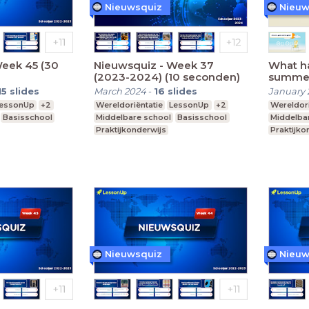
Nieuwsquiz
Nieuw
Week 45 (30
Nieuwsquiz - Week 37
What h
(2023-2024) (10 seconden)
summer
Editie 
15
slides
March 2024
-
16
slides
January 
essonUp
+2
Wereldoriëntatie
LessonUp
+2
Wereldori
Basisschool
Middelbare school
Basisschool
Middelba
Praktijkonderwijs
Praktijko
Nieuwsquiz
Nieuw