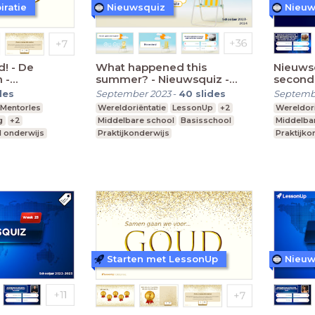
iratie
Nieuwsquiz
Nieuw
! - De
What happened this
Nieuws
 -
summer? - Nieuwsquiz -
second
Editie 2023 (20 seconden)
des
September 2023
-
40
slides
Septemb
Mentorles
Wereldoriëntatie
LessonUp
+2
Wereldori
g
+2
Middelbare school
Basisschool
Middelba
l onderwijs
Praktijkonderwijs
Praktijko
chool
Starten met LessonUp
Nieuw