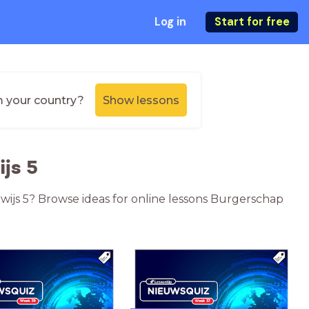
Log in
Start for free
m your country?
Show lessons
js 5
rwijs 5? Browse ideas for online lessons Burgerschap