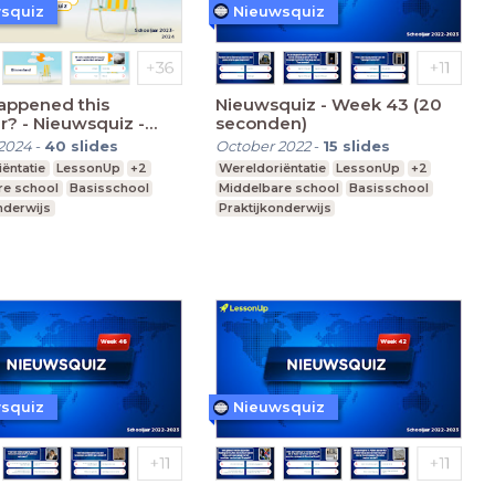
squiz
Nieuwsquiz
appened this
Nieuwsquiz - Week 43 (20
? - Nieuwsquiz -
seconden)
2023 (10 seconden)
2024
-
40
slides
October 2022
-
15
slides
ëntatie
LessonUp
+2
Wereldoriëntatie
LessonUp
+2
re school
Basisschool
Middelbare school
Basisschool
nderwijs
Praktijkonderwijs
squiz
Nieuwsquiz