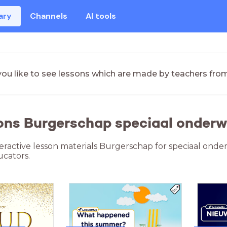
ary
Channels
AI tools
ou like to see lessons which are made by teachers fro
ons Burgerschap speciaal onderwi
teractive lesson materials Burgerschap for speciaal onde
cators.