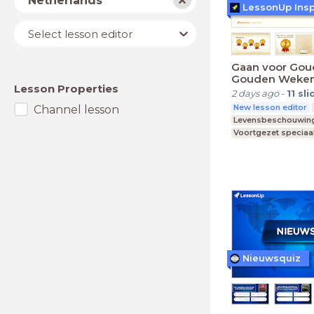
Netherlands
LessonUp Insp
Lesson
Select lesson editor
editor
Gaan voor Goud
Gouden Weken
Lesson Properties
VO/(V)MBO
2 days ago
-
11
sli
New lesson editor
Channel lesson
Levensbeschouwin
Voortgezet speciaa
MBO
Middelbare s
Nieuwsquiz