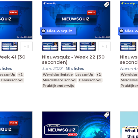
Nieuwsquiz
Nieuw
eek 41 (30
Nieuwsquiz - Week 22 (30
Nieuws
seconden)
second
slides
June 2023
-
15
slides
Novembe
essonUp
+2
Wereldoriëntatie
LessonUp
+2
Wereldori
Basisschool
Middelbare school
Basisschool
Middelba
Praktijkonderwijs
Praktijko