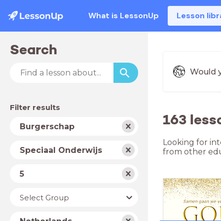
What is LessonUp
Lesson libr
Search
Would y
Filter results
163 less
Subject
Burgerschap
Looking for in
School
Speciaal Onderwijs
from other edu
type
Level
5
Year
Select Group
Country