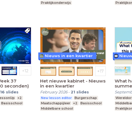
Praktijkonderwijs
Praktijko
Nieuws in een kwartier
Nieuw
Week 37
Het nieuwe kabinet - Nieuws
What h
30 seconden)
in een kwartier
summer
Editie 
16
slides
February 2026
-
21
slides
Septemb
essonUp
+2
New lesson editor
Burgerschap
Wereldori
Basisschool
Maatschappijleer
+2
Basisschool
Middelba
Middelbare school
Praktijko
Speciaal Onderwijs