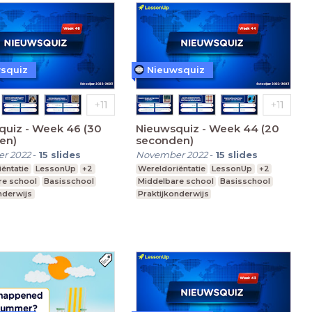
squiz
Nieuwsquiz
quiz - Week 46 (30
Nieuwsquiz - Week 44 (20
en)
seconden)
r 2022
-
15
slides
November 2022
-
15
slides
ëntatie
LessonUp
+2
Wereldoriëntatie
LessonUp
+2
re school
Basisschool
Middelbare school
Basisschool
nderwijs
Praktijkonderwijs