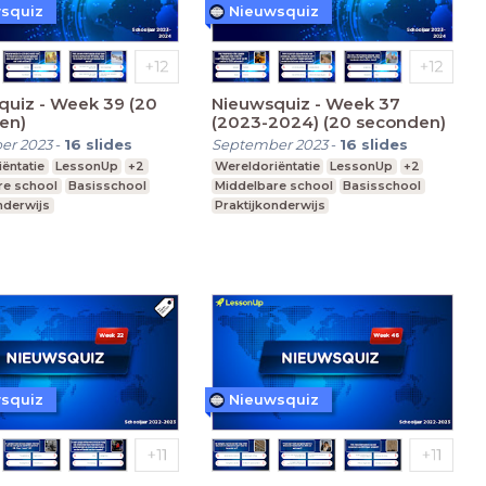
squiz
Nieuwsquiz
quiz - Week 39 (20
Nieuwsquiz - Week 37
en)
(2023-2024) (20 seconden)
er 2023
-
16
slides
September 2023
-
16
slides
ëntatie
LessonUp
+2
Wereldoriëntatie
LessonUp
+2
re school
Basisschool
Middelbare school
Basisschool
nderwijs
Praktijkonderwijs
squiz
Nieuwsquiz