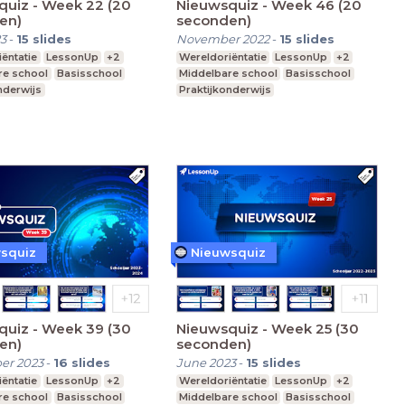
quiz - Week 22 (20
Nieuwsquiz - Week 46 (20
en)
seconden)
3
-
15
slides
November 2022
-
15
slides
ëntatie
LessonUp
+2
Wereldoriëntatie
LessonUp
+2
re school
Basisschool
Middelbare school
Basisschool
nderwijs
Praktijkonderwijs
squiz
Nieuwsquiz
quiz - Week 39 (30
Nieuwsquiz - Week 25 (30
en)
seconden)
er 2023
-
16
slides
June 2023
-
15
slides
ëntatie
LessonUp
+2
Wereldoriëntatie
LessonUp
+2
re school
Basisschool
Middelbare school
Basisschool