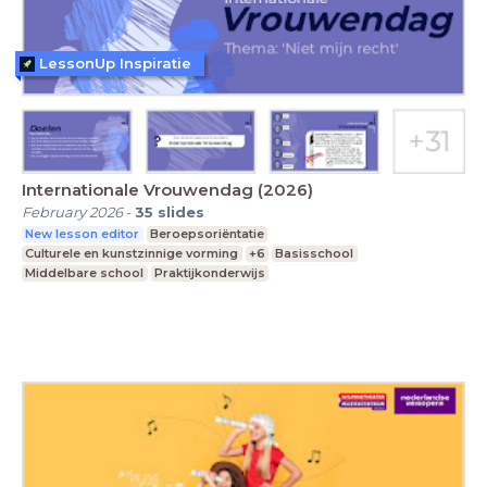
LessonUp Inspiratie
Internationale Vrouwendag (2026)
February 2026
-
35
slides
New lesson editor
Beroepsoriëntatie
Culturele en kunstzinnige vorming
+6
Basisschool
Middelbare school
Praktijkonderwijs