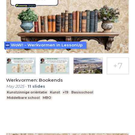
WoW! - Werkvormen in LessonUp
Werkvormen: Bookends
May 2025
-
11
slides
Kunstzinnige oriëntatie
Kunst
+19
Basisschool
Middelbare school
MBO