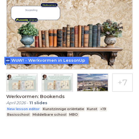
WoW! - Werkvormen in LessonUp
Werkvormen: Bookends
April 2026
-
11
slides
New lesson editor
Kunstzinnige oriëntatie
Kunst
+19
Basisschool
Middelbare school
MBO