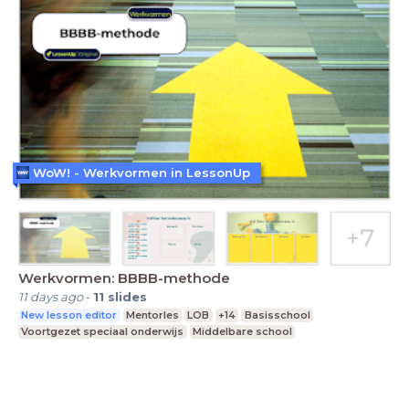
WoW! - Werkvormen in LessonUp
Werkvormen: BBBB-methode
11 days ago
-
11
slides
New lesson editor
Mentorles
LOB
+14
Basisschool
Voortgezet speciaal onderwijs
Middelbare school