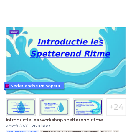
Nederlandse Reisopera
introductie les workshop spetterend ritme
March 2026
-
28
slides
New lesson editor
Culturele en kunstzinnige vorming
Kunst
+3