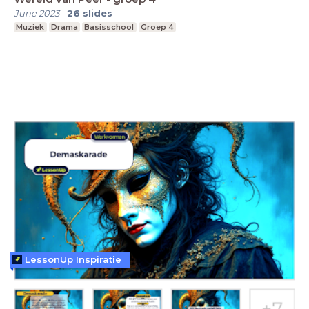
June 2023
-
26
slides
Muziek
Drama
Basisschool
Groep 4
LessonUp Inspiratie