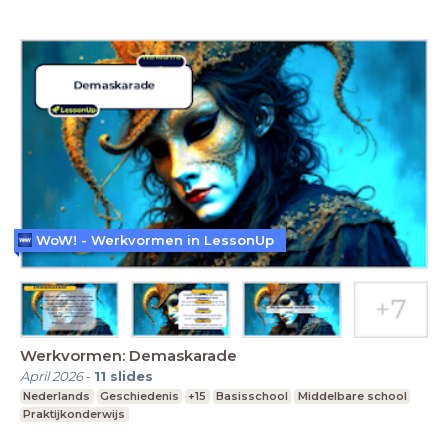
WoW! - Werkvormen in LessonUp
Werkvormen: Demaskarade
April 2026
-
11
slides
Nederlands
Geschiedenis
+15
Basisschool
Middelbare school
Praktijkonderwijs