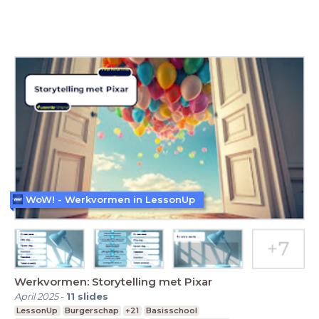
WoW! - Werkvormen in LessonUp
Werkvormen: Storytelling met Pixar
April 2025
-
11
slides
LessonUp
Burgerschap
+21
Basisschool