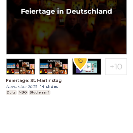
Feiertage: St. Martinstag
November 2023
-
14
slides
Duits
MBO
Studiejaar 1