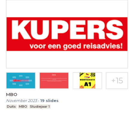
MBO
November 2023
-
19
slides
Duits
MBO
Studiejaar 1