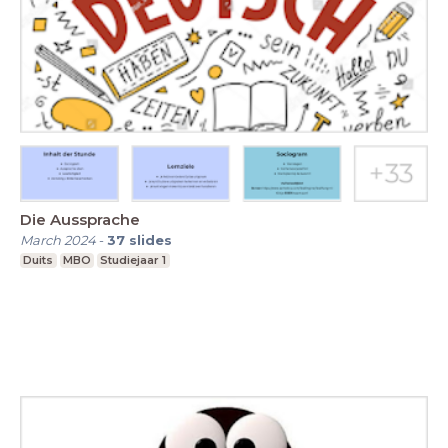
Die Aussprache
March 2024
-
37
slides
Duits
MBO
Studiejaar 1