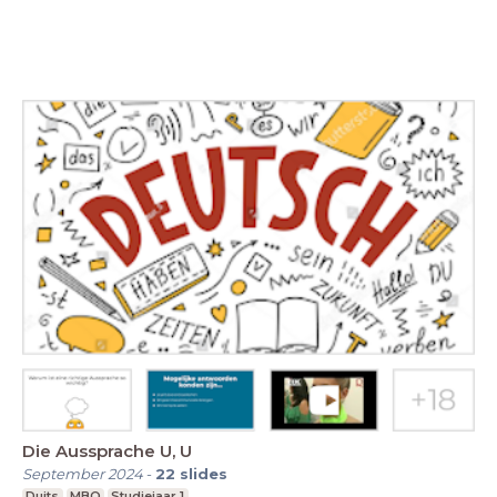
Die Aussprache U, U
September 2024
-
22
slides
Duits
MBO
Studiejaar 1