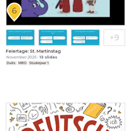
Feiertage: St. Martinstag
November 2025
-
13
slides
Duits
MBO
Studiejaar 1