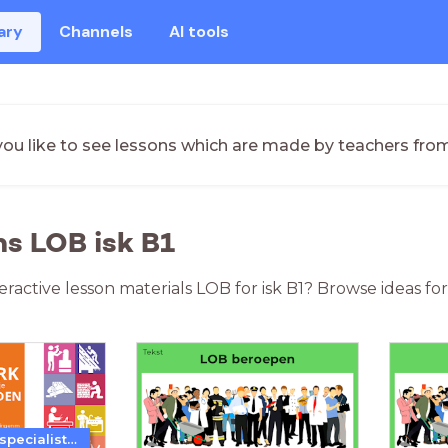
ary
Channels
AI tools
ou like to see lessons which are made by teachers fro
ns LOB isk B1
teractive lesson materials LOB for isk B1? Browse ideas f
Expertisepunt specialistisch vakmanschap