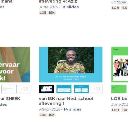
aihana
aflevering 4: Aziz
October 
des
June 2025
-
18
slides
LOB
ISK
LOB
ISK
aar SNEEK
van ISK naar Ned. school
LOB be
aflevering 1
ides
June 202
March 2026
-
14
slides
LOB
ISK
LOB
ISK