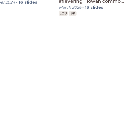
aflevering 1 lowan common
er 2024
-
16
slides
frames
March 2026
-
13
slides
LOB
ISK