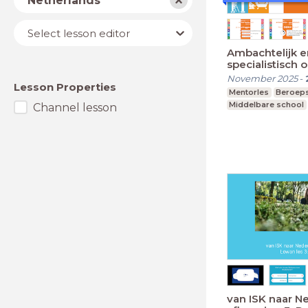
Netherlands
Lesson
Select lesson editor
editor
Ambachtelijk e
specialistisch 
November 2025
-
Lesson Properties
Mentorles
Beroeps
Middelbare school
Channel lesson
van ISK naar N