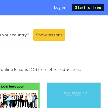
Log in
Start for free
m your country?
Show lessons
or online lessons LOB from other educators.