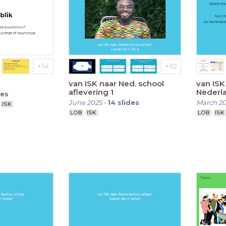
van ISK naar Ned. school
van ISK
aflevering 1
Nederl
des
jfr
June 2025
-
14
slides
March 2
ISK
LOB
ISK
LOB
ISK