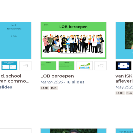
ed. school
LOB beroepen
van ISK
lowan common
aflever
March 2026
-
16
slides
slides
May 202
LOB
ISK
LOB
ISK