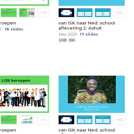
roepen
van ISK naar Ned. school
aflevering 2: Ashot
6
-
18
slides
May 2025
-
17
slides
LOB
ISK
roepen
van ISK naar Ned. school