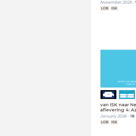
November 2025
-
LOB
ISK
van ISK naar N
aflevering 4: A
January 2026
-
18
LOB
ISK