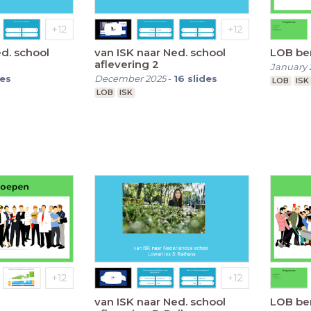
ed. school
van ISK naar Ned. school
LOB be
aflevering 2
January 
des
December 2025
-
16
slides
LOB
ISK
LOB
ISK
van ISK naar Ned. school
LOB be