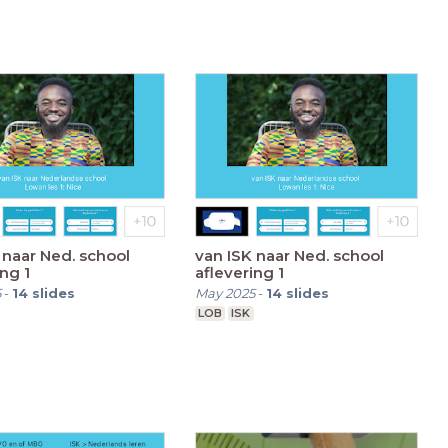
 naar Ned. school
van ISK naar Ned. school
ing 1
aflevering 1
5
-
14
slides
May 2025
-
14
slides
LOB
ISK