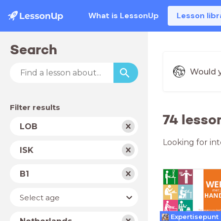
What is LessonUp
Lesson libr
Search
Would y
Filter results
74 lesso
Subject
LOB
Looking for in
School
ISK
type
Level
B1
Year
Select age
Country