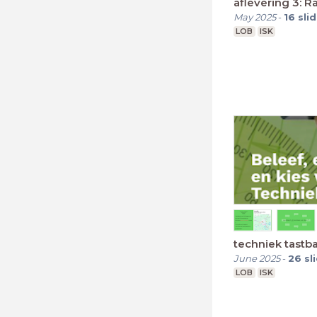
aflevering 3: R
May 2025
-
16
sli
LOB
ISK
techniek tastb
June 2025
-
26
sl
LOB
ISK