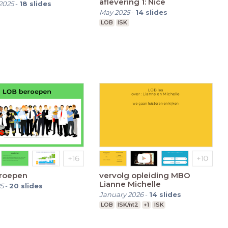
aflevering 1: Nice
2025
-
18
slides
May 2025
-
14
slides
LOB
ISK
roepen
vervolg opleiding MBO
Lianne Michelle
5
-
20
slides
January 2026
-
14
slides
LOB
ISK/nt2
+1
ISK