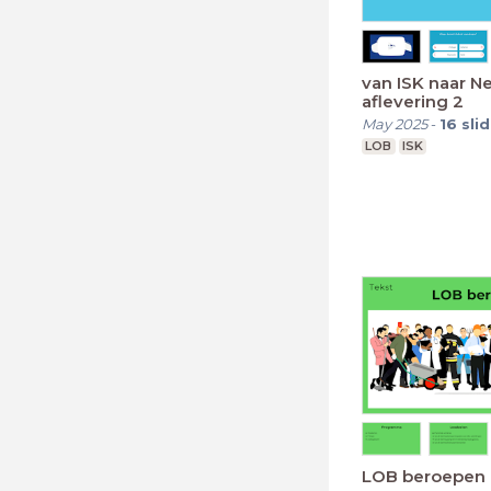
van ISK naar N
aflevering 2
May 2025
-
16
sli
LOB
ISK
LOB beroepen