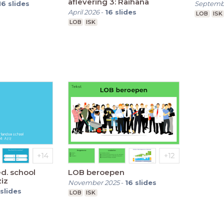
aflevering 3: Raihana
16
slides
Septemb
April 2026
-
16
slides
LOB
ISK
LOB
ISK
ed. school
LOB beroepen
ziz
November 2025
-
16
slides
slides
LOB
ISK