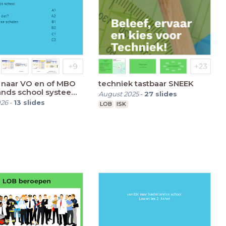
 naar VO en of MBO
techniek tastbaar SNEEK
ands school systeem
August 2025
-
27
slides
026
-
13
slides
LOB
ISK