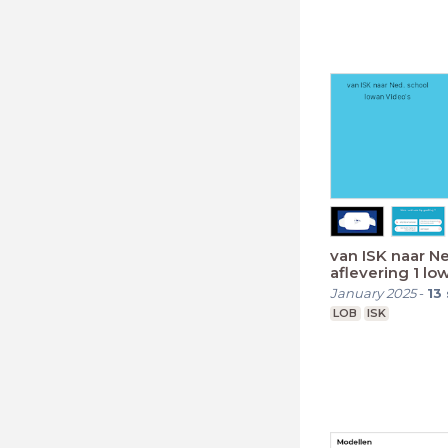
van ISK naar N
aflevering 1 
frames
January 2025
-
13
LOB
ISK