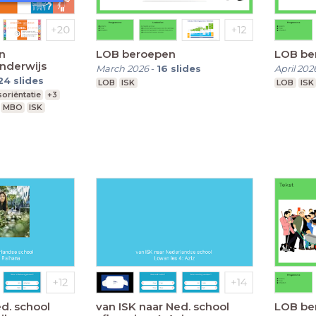
n
LOB beroepen
LOB be
onderwijs
March 2026
-
16
slides
April 202
24
slides
LOB
ISK
LOB
ISK
oriëntatie
+3
MBO
ISK
ed. school
van ISK naar Ned. school
LOB be