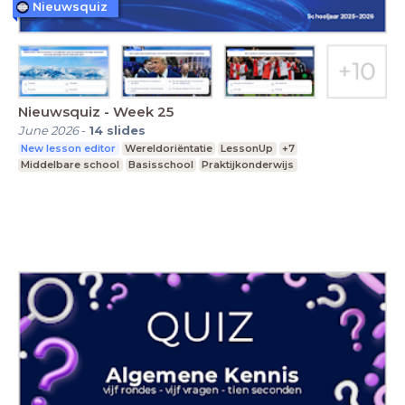
Nieuwsquiz
Nieuwsquiz - Week 25
June 2026
-
14
slides
New lesson editor
Wereldoriëntatie
LessonUp
+7
Middelbare school
Basisschool
Praktijkonderwijs