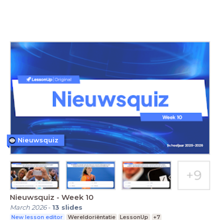
Nieuwsquiz
Nieuwsquiz - Week 10
March 2026
-
13
slides
New lesson editor
Wereldoriëntatie
LessonUp
+7