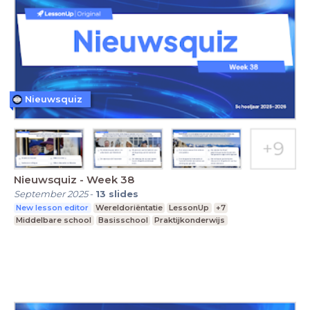
Nieuwsquiz
Nieuwsquiz - Week 38
September 2025
-
13
slides
New lesson editor
Wereldoriëntatie
LessonUp
+7
Middelbare school
Basisschool
Praktijkonderwijs