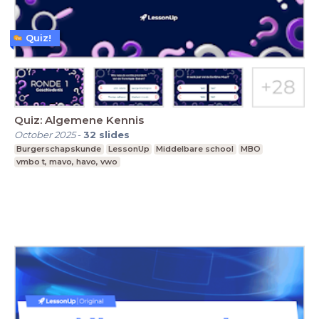
Quiz!
Quiz: Algemene Kennis
October 2025
-
32
slides
Burgerschapskunde
LessonUp
Middelbare school
MBO
vmbo t, mavo, havo, vwo