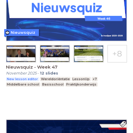
Nieuwsquiz
Nieuwsquiz - Week 47
November 2025
-
12
slides
New lesson editor
Wereldoriëntatie
LessonUp
+7
Middelbare school
Basisschool
Praktijkonderwijs