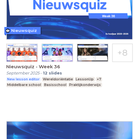
Nieuwsquiz
Nieuwsquiz - Week 36
September 2025
-
12
slides
New lesson editor
Wereldoriëntatie
LessonUp
+7
Middelbare school
Basisschool
Praktijkonderwijs