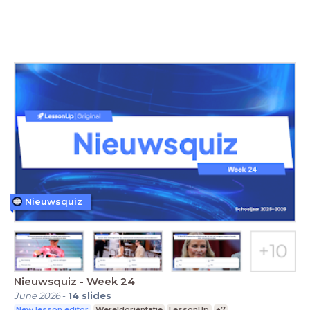
Nieuwsquiz
Nieuwsquiz - Week 24
June 2026
-
14
slides
New lesson editor
Wereldoriëntatie
LessonUp
+7