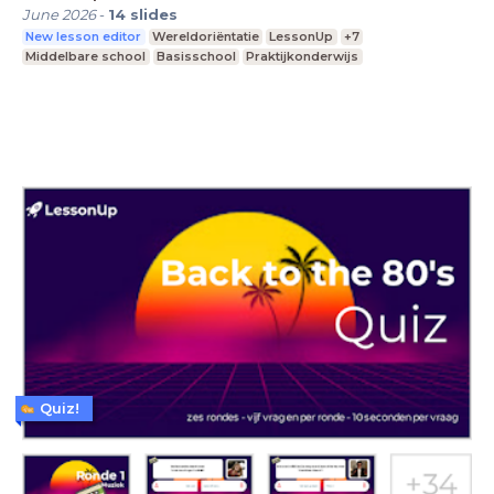
June 2026
-
14
slides
New lesson editor
Wereldoriëntatie
LessonUp
+7
Middelbare school
Basisschool
Praktijkonderwijs
Quiz!