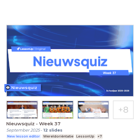
Nieuwsquiz
Nieuwsquiz - Week 37
September 2025
-
12
slides
New lesson editor
Wereldoriëntatie
LessonUp
+7