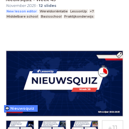
November 2025
-
12
slides
New lesson editor
Wereldoriëntatie
LessonUp
+7
Middelbare school
Basisschool
Praktijkonderwijs
Nieuwsquiz