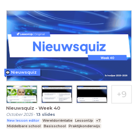
Nieuwsquiz
Nieuwsquiz - Week 40
October 2025
-
13
slides
New lesson editor
Wereldoriëntatie
LessonUp
+7
Middelbare school
Basisschool
Praktijkonderwijs