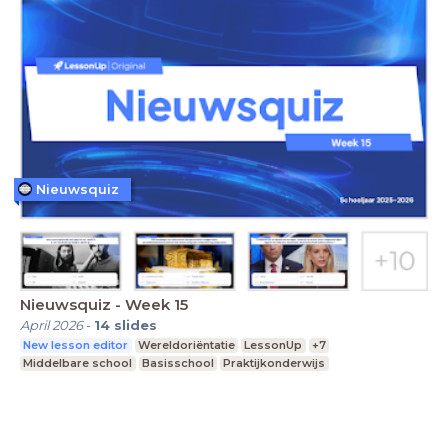
Nieuwsquiz
Nieuwsquiz - Week 15
April 2026
-
14
slides
New lesson editor
Wereldoriëntatie
LessonUp
+7
Middelbare school
Basisschool
Praktijkonderwijs