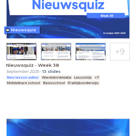
Nieuwsquiz
Nieuwsquiz - Week 38
September 2025
-
13
slides
New lesson editor
Wereldoriëntatie
LessonUp
+7
Middelbare school
Basisschool
Praktijkonderwijs