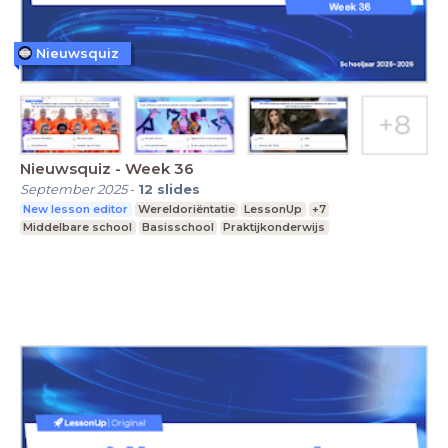
Nieuwsquiz
Nieuwsquiz - Week 36
September 2025
-
12
slides
New lesson editor
Wereldoriëntatie
LessonUp
+7
Middelbare school
Basisschool
Praktijkonderwijs