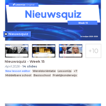
Nieuwsquiz
Nieuwsquiz - Week 15
April 2026
-
14
slides
New lesson editor
Wereldoriëntatie
LessonUp
+7
Middelbare school
Basisschool
Praktijkonderwijs