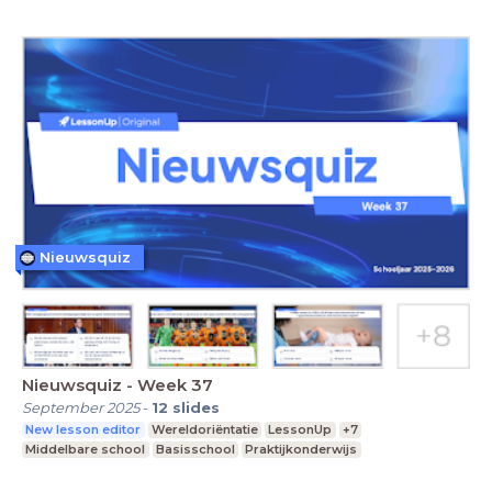
Nieuwsquiz
Nieuwsquiz - Week 37
September 2025
-
12
slides
New lesson editor
Wereldoriëntatie
LessonUp
+7
Middelbare school
Basisschool
Praktijkonderwijs