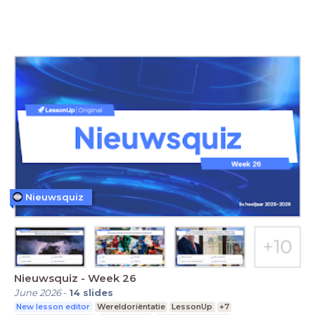
Nieuwsquiz
Nieuwsquiz - Week 26
June 2026
-
14
slides
New lesson editor
Wereldoriëntatie
LessonUp
+7