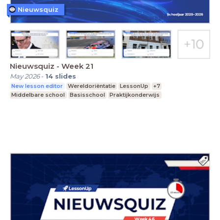
Nieuwsquiz
Nieuwsquiz - Week 21
May 2026
-
14
slides
New lesson editor
Wereldoriëntatie
LessonUp
+7
Middelbare school
Basisschool
Praktijkonderwijs