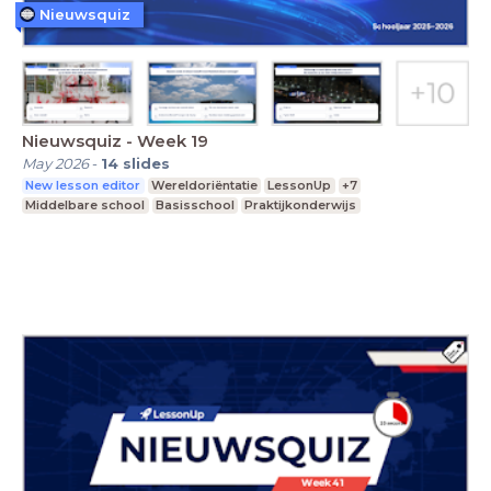
Nieuwsquiz
Nieuwsquiz - Week 19
May 2026
-
14
slides
New lesson editor
Wereldoriëntatie
LessonUp
+7
Middelbare school
Basisschool
Praktijkonderwijs