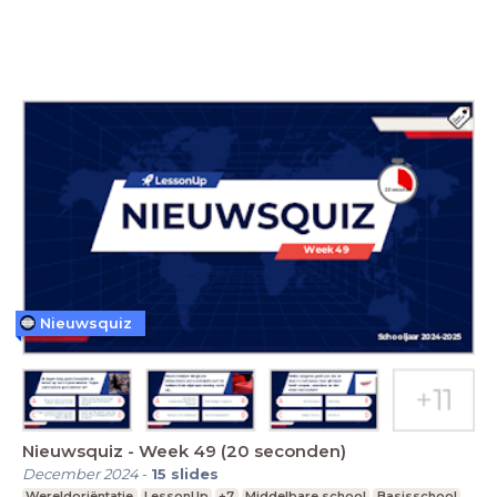
Nieuwsquiz
Nieuwsquiz - Week 49 (20 seconden)
December 2024
-
15
slides
Wereldoriëntatie
LessonUp
+7
Middelbare school
Basisschool