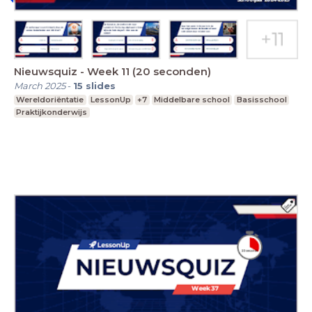
Nieuwsquiz - Week 11 (20 seconden)
March 2025
-
15
slides
Wereldoriëntatie
LessonUp
+7
Middelbare school
Basisschool
Praktijkonderwijs