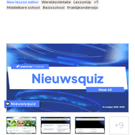
New lesson editor
Wereldoriëntatie
LessonUp
+7
Middelbare school
Basisschool
Praktijkonderwijs
Nieuwsquiz