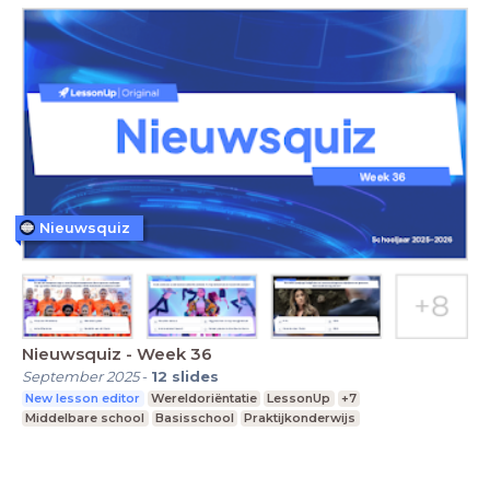
Nieuwsquiz
Nieuwsquiz - Week 36
September 2025
-
12
slides
New lesson editor
Wereldoriëntatie
LessonUp
+7
Middelbare school
Basisschool
Praktijkonderwijs