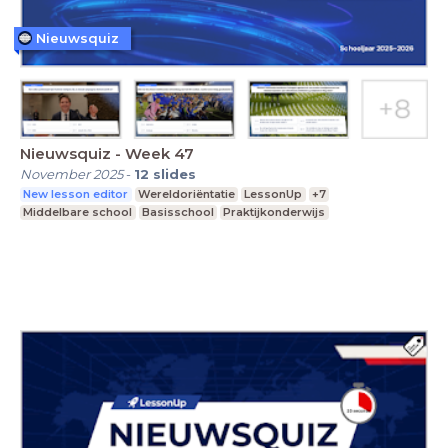
Nieuwsquiz
Nieuwsquiz - Week 47
November 2025
-
12
slides
New lesson editor
Wereldoriëntatie
LessonUp
+7
Middelbare school
Basisschool
Praktijkonderwijs