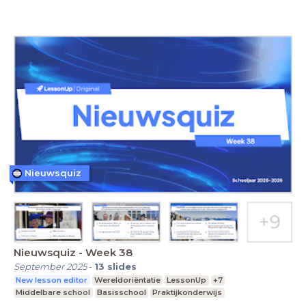
Nieuwsquiz
Nieuwsquiz - Week 38
September 2025
-
13
slides
New lesson editor
Wereldoriëntatie
LessonUp
+7
Middelbare school
Basisschool
Praktijkonderwijs