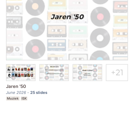
Jaren '50
June 2026
-
25
slides
Muziek
ISK