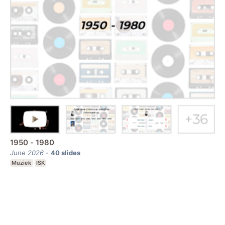
1950 - 1980
June 2026
-
40
slides
Muziek
ISK