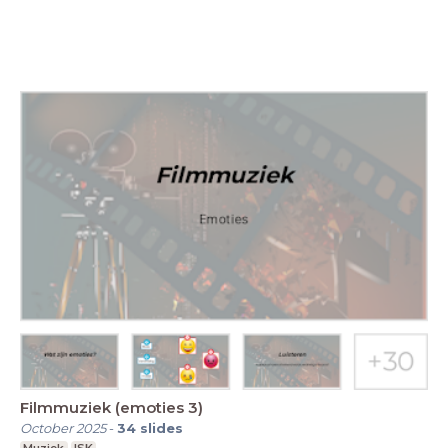
Filmmuziek (emoties 3)
October 2025
-
34
slides