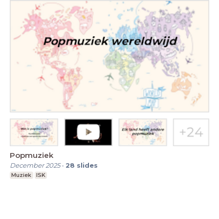
Popmuziek
December 2025
-
28
slides
Muziek
ISK