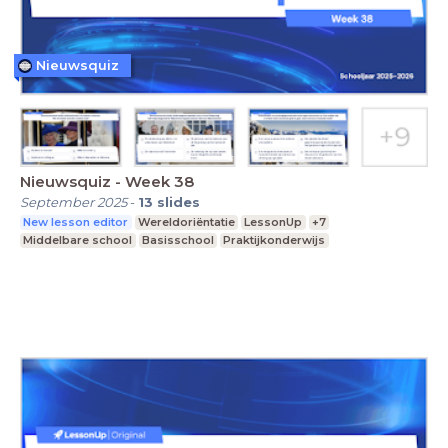
Nieuwsquiz
Nieuwsquiz - Week 38
September 2025
-
13
slides
New lesson editor
Wereldoriëntatie
LessonUp
+7
Middelbare school
Basisschool
Praktijkonderwijs