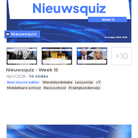
Nieuwsquiz
Nieuwsquiz - Week 15
April 2026
-
14
slides
New lesson editor
Wereldoriëntatie
LessonUp
+7
Middelbare school
Basisschool
Praktijkonderwijs