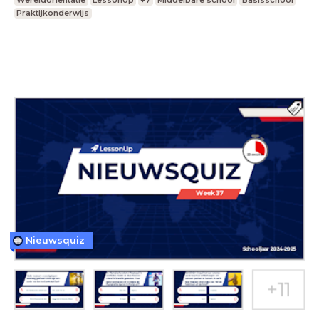
Wereldoriëntatie
LessonUp
+7
Middelbare school
Basisschool
Praktijkonderwijs
Nieuwsquiz