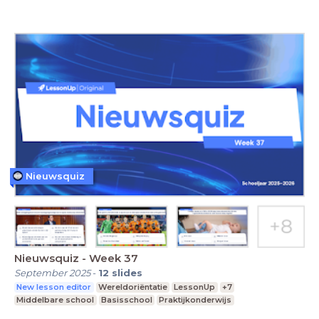
Nieuwsquiz
Nieuwsquiz - Week 37
September 2025
-
12
slides
New lesson editor
Wereldoriëntatie
LessonUp
+7
Middelbare school
Basisschool
Praktijkonderwijs