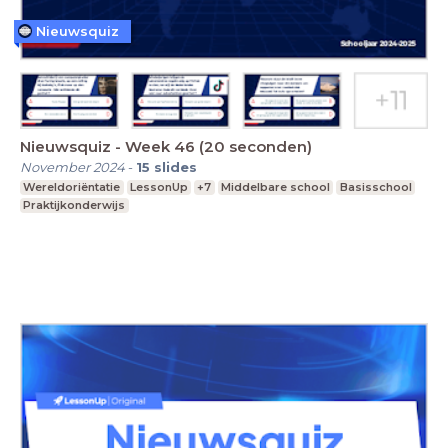
Nieuwsquiz
Nieuwsquiz - Week 46 (20 seconden)
November 2024
-
15
slides
Wereldoriëntatie
LessonUp
+7
Middelbare school
Basisschool
Praktijkonderwijs