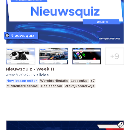
Nieuwsquiz
Nieuwsquiz - Week 11
March 2026
-
13
slides
New lesson editor
Wereldoriëntatie
LessonUp
+7
Middelbare school
Basisschool
Praktijkonderwijs