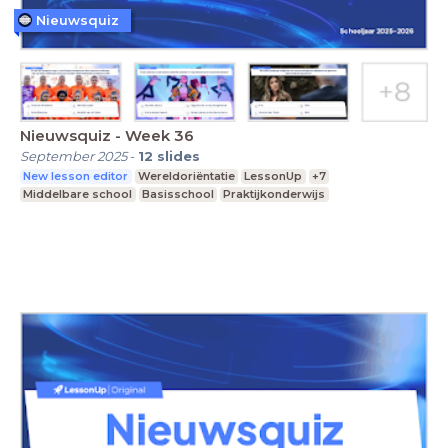
Nieuwsquiz
Nieuwsquiz - Week 36
September 2025
-
12
slides
New lesson editor
Wereldoriëntatie
LessonUp
+7
Middelbare school
Basisschool
Praktijkonderwijs