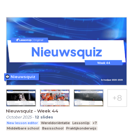
Nieuwsquiz
Nieuwsquiz - Week 44
October 2025
-
12
slides
New lesson editor
Wereldoriëntatie
LessonUp
+7
Middelbare school
Basisschool
Praktijkonderwijs