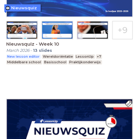
Nieuwsquiz
Nieuwsquiz - Week 10
March 2026
-
13
slides
New lesson editor
Wereldoriëntatie
LessonUp
+7
Middelbare school
Basisschool
Praktijkonderwijs