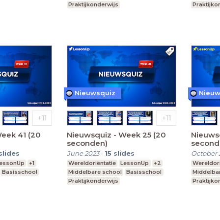
Praktijkonderwijs
Praktijko
Nieuwsquiz
Nieuw
eek 41 (20
Nieuwsquiz - Week 25 (20
Nieuwsq
seconden)
second
slides
June 2023
-
15
slides
October 
essonUp
+1
Wereldoriëntatie
LessonUp
+2
Wereldori
Basisschool
Middelbare school
Basisschool
Middelba
Praktijkonderwijs
Praktijko