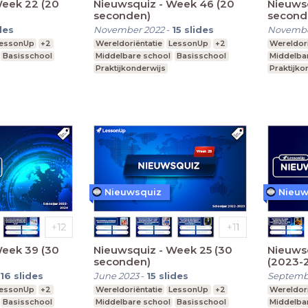
Week 22 (20
Nieuwsquiz - Week 46 (20
Nieuws
seconden)
second
des
November 2022
-
15
slides
Novembe
essonUp
+2
Wereldoriëntatie
LessonUp
+2
Wereldori
Basisschool
Middelbare school
Basisschool
Middelba
Praktijkonderwijs
Praktijko
Nieuwsquiz
Nieuw
Week 39 (30
Nieuwsquiz - Week 25 (30
Nieuws
seconden)
(2023-
16
slides
June 2023
-
15
slides
Septemb
essonUp
+2
Wereldoriëntatie
LessonUp
+2
Wereldori
Basisschool
Middelbare school
Basisschool
Middelba