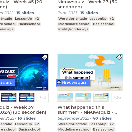
quiz - Week 45 (20
Nieuwsquiz - Week 23 (30
en)
seconden)
r 2022
-
15
slides
June 2023
-
15
slides
ëntatie
LessonUp
+2
Wereldoriëntatie
LessonUp
+2
re school
Basisschool
Middelbare school
Basisschool
nderwijs
Praktijkonderwijs
squiz
Nieuwsquiz
quiz - Week 37
What happened this
2024) (30 seconden)
summer? - Nieuwsquiz -
Editie 2023 (30 seconden)
er 2023
-
16
slides
September 2023
-
40
slides
ëntatie
LessonUp
+2
Wereldoriëntatie
LessonUp
+2
re school
Basisschool
Middelbare school
Basisschool