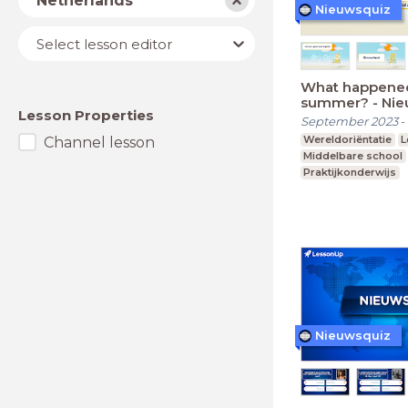
Netherlands
Nieuwsquiz
Lesson
Select lesson editor
editor
What happened
summer? - Nie
Lesson Properties
Editie 2023 (2
September 2023
-
Wereldoriëntatie
L
Channel lesson
Middelbare school
Praktijkonderwijs
Nieuwsquiz