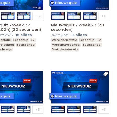
squiz
Nieuwsquiz
quiz - Week 37
Nieuwsquiz - Week 23 (20
2024) (20 seconden)
seconden)
er 2023
-
16
slides
June 2023
-
15
slides
ëntatie
LessonUp
+2
Wereldoriëntatie
LessonUp
+2
re school
Basisschool
Middelbare school
Basisschool
nderwijs
Praktijkonderwijs
squiz
Nieuwsquiz