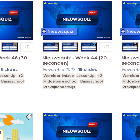
Nieuwsquiz
Nieuw
Week 46 (30
Nieuwsquiz - Week 44 (20
Nieuws
seconden)
second
15
slides
November 2022
-
15
slides
Novembe
essonUp
+2
Wereldoriëntatie
LessonUp
+2
Wereldori
Basisschool
Middelbare school
Basisschool
Middelba
Praktijkonderwijs
Praktijko