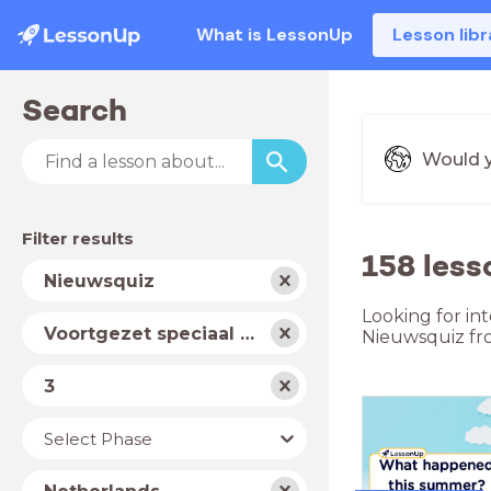
What is LessonUp
Lesson libr
Search
Would y
Filter results
158 less
Subject
Nieuwsquiz
Looking for in
School
Voortgezet speciaal onderwijs
Nieuwsquiz fr
type
Level
3
Year
Select Phase
Country