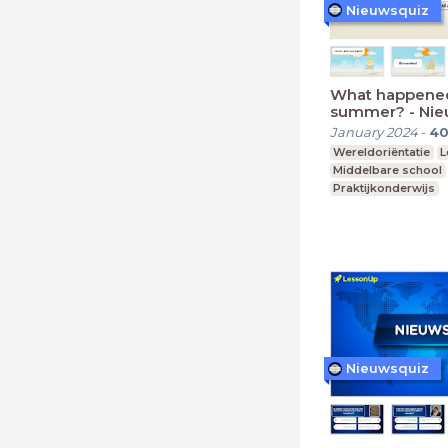
Nieuwsquiz
What happened
summer? - Nie
Editie 2023 (1
January 2024
-
4
Wereldoriëntatie
L
Middelbare school
Praktijkonderwijs
Nieuwsquiz