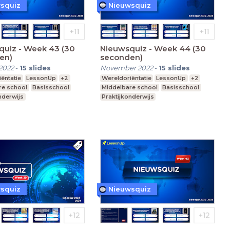
squiz
Nieuwsquiz
quiz - Week 43 (30
Nieuwsquiz - Week 44 (30
en)
seconden)
2022
-
15
slides
November 2022
-
15
slides
ëntatie
LessonUp
+2
Wereldoriëntatie
LessonUp
+2
re school
Basisschool
Middelbare school
Basisschool
nderwijs
Praktijkonderwijs
squiz
Nieuwsquiz