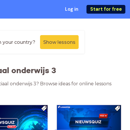
Log in
Start for free
m your country?
Show lessons
al onderwijs 3
iaal onderwijs 3? Browse ideas for online lessons