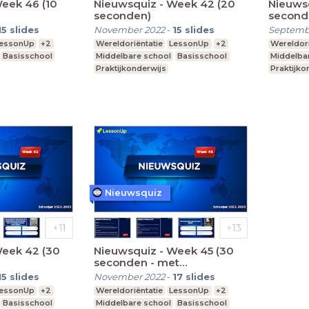
eek 46 (10
Nieuwsquiz - Week 42 (20
Nieuwsq
seconden)
second
15
slides
November 2022
-
15
slides
Septemb
essonUp
+2
Wereldoriëntatie
LessonUp
+2
Wereldori
Basisschool
Middelbare school
Basisschool
Middelba
Praktijkonderwijs
Praktijko
Nieuwsquiz
Week 42 (30
Nieuwsquiz - Week 45 (30
seconden - met
begrippenlijst)
15
slides
November 2022
-
17
slides
essonUp
+2
Wereldoriëntatie
LessonUp
+2
Basisschool
Middelbare school
Basisschool