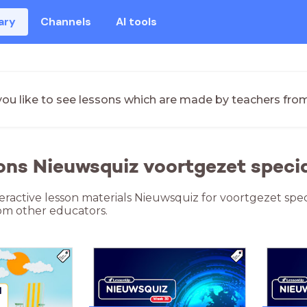
ary
Channels
AI tools
ou like to see lessons which are made by teachers fro
ons Nieuwsquiz voortgezet specia
teractive lesson materials Nieuwsquiz for voortgezet spec
om other educators.