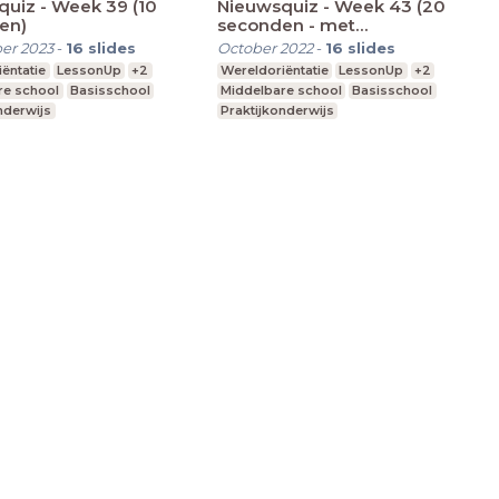
uiz - Week 39 (10
Nieuwsquiz - Week 43 (20
en)
seconden - met
begrippenlijst)
er 2023
-
16
slides
October 2022
-
16
slides
ëntatie
LessonUp
+2
Wereldoriëntatie
LessonUp
+2
re school
Basisschool
Middelbare school
Basisschool
nderwijs
Praktijkonderwijs