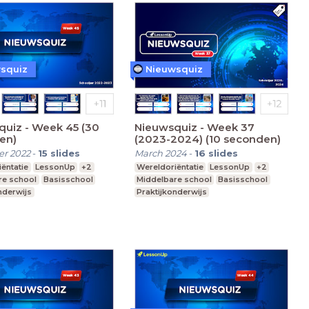
squiz
Nieuwsquiz
quiz - Week 45 (30
Nieuwsquiz - Week 37
en)
(2023-2024) (10 seconden)
r 2022
-
15
slides
March 2024
-
16
slides
ëntatie
LessonUp
+2
Wereldoriëntatie
LessonUp
+2
re school
Basisschool
Middelbare school
Basisschool
nderwijs
Praktijkonderwijs