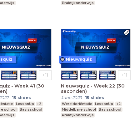
nderwijs
Praktijkonderwijs
squiz
Nieuwsquiz
uiz - Week 41 (30
Nieuwsquiz - Week 22 (30
en)
seconden)
2022
-
15
slides
June 2023
-
15
slides
ëntatie
LessonUp
+2
Wereldoriëntatie
LessonUp
+2
re school
Basisschool
Middelbare school
Basisschool
nderwijs
Praktijkonderwijs