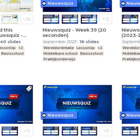
Nieuwsquiz
Nieuw
 this
Nieuwsquiz - Week 39 (20
Nieuws
uwsquiz -
seconden)
(2023-
0 seconden)
40
slides
September 2023
-
16
slides
Septemb
essonUp
+2
Wereldoriëntatie
LessonUp
+2
Wereldori
Basisschool
Middelbare school
Basisschool
Middelba
Praktijkonderwijs
Praktijko
Nieuwsquiz
Nieuw