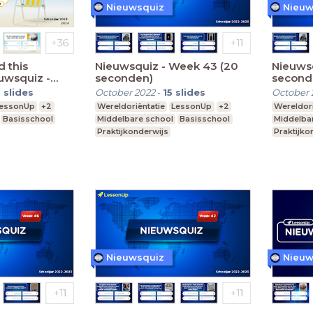
Nieuwsquiz
Nieuw
 this
Nieuwsquiz - Week 43 (20
Nieuws
uwsquiz -
seconden)
second
0 seconden)
0
slides
October 2022
-
15
slides
October 
essonUp
+2
Wereldoriëntatie
LessonUp
+2
Wereldori
Basisschool
Middelbare school
Basisschool
Middelba
Praktijkonderwijs
Praktijko
Nieuwsquiz
Nieuw