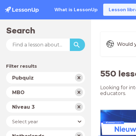
What is LessonUp
Lesson libr
Search
Would y
Filter results
550 less
Subject
Pubquiz
Looking for in
School
MBO
educators.
type
Level
Niveau 3
Year
Select year
Country