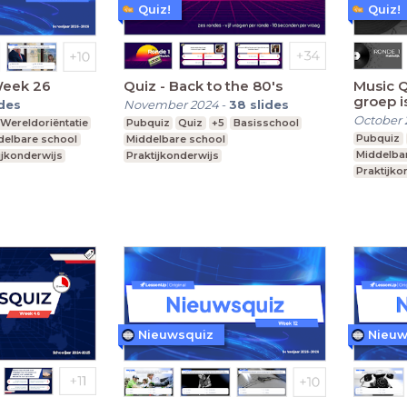
Quiz!
Quiz!
Week 26
Quiz - Back to the 80's
Music Q
groep i
ides
November 2024
-
38
slides
October 
Wereldoriëntatie
Pubquiz
Quiz
+5
Basisschool
Pubquiz
delbare school
Middelbare school
Middelba
ijkonderwijs
Praktijkonderwijs
Praktijko
Nieuwsquiz
Nieuw