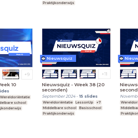
Praktijkonderwijs
Nieuwsquiz
Nieuw
Week 10
Nieuwsquiz - Week 38 (20
Nieuws
seconden)
second
lides
September 2024
-
15
slides
Novembe
Wereldoriëntatie
Wereldoriëntatie
LessonUp
+7
Wereldori
delbare school
Middelbare school
Basisschool
Middelba
ijkonderwijs
Praktijkonderwijs
Praktijko