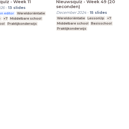
uiz - Week 11
Nieuwsquiz - Week 49 (20
seconden)
026
-
13
slides
December 2024
-
15
slides
n editor
Wereldoriëntatie
Wereldoriëntatie
LessonUp
+7
p
+7
Middelbare school
Middelbare school
Basisschool
ool
Praktijkonderwijs
Praktijkonderwijs