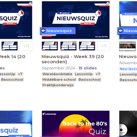
Nieuwsquiz
Nieuw
eek 14 (20
Nieuwsquiz - Week 39 (20
Nieuws
seconden)
Novembe
des
September 2024
-
15
slides
New lesso
essonUp
+7
Wereldoriëntatie
LessonUp
+7
LessonU
Basisschool
Middelbare school
Basisschool
Basissch
Praktijkonderwijs