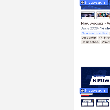
Nieuwsquiz
Nieuwsquiz - 
June 2026
-
14
sl
New lesson editor
LessonUp
+7
Mid
Basisschool
Prakt
Nieuwsquiz