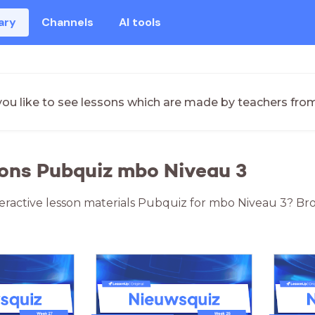
ary
Channels
AI tools
ou like to see lessons which are made by teachers fro
ons Pubquiz mbo Niveau 3
teractive lesson materials Pubquiz for mbo Niveau 3? Br