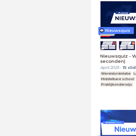
Nieuwsquiz
Nieuwsquiz - W
seconden)
April 2025
-
15
sli
Wereldoriëntatie
L
Middelbare school
Praktijkonderwijs