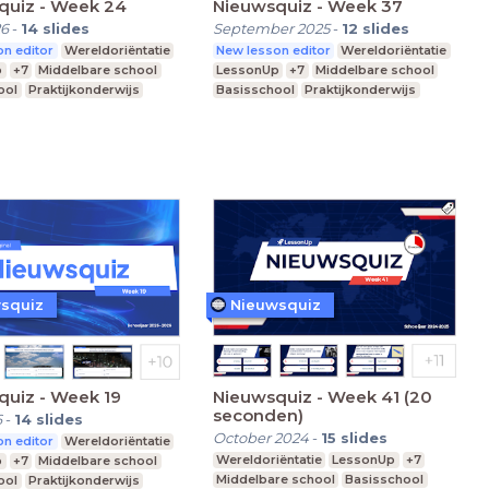
quiz - Week 24
Nieuwsquiz - Week 37
26
-
14
slides
September 2025
-
12
slides
n editor
Wereldoriëntatie
New lesson editor
Wereldoriëntatie
p
+7
Middelbare school
LessonUp
+7
Middelbare school
ool
Praktijkonderwijs
Basisschool
Praktijkonderwijs
squiz
Nieuwsquiz
quiz - Week 19
Nieuwsquiz - Week 41 (20
seconden)
6
-
14
slides
October 2024
-
15
slides
n editor
Wereldoriëntatie
Wereldoriëntatie
LessonUp
+7
p
+7
Middelbare school
Middelbare school
Basisschool
ool
Praktijkonderwijs