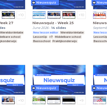
Nieuwsquiz
Nieuw
Week 27
Nieuwsquiz - Week 25
Nieuws
ides
June 2026
-
14
slides
Septemb
Wereldoriëntatie
New lesson editor
Wereldoriëntatie
New lesso
delbare school
LessonUp
+7
Middelbare school
LessonU
ijkonderwijs
Basisschool
Praktijkonderwijs
Basissch
Nieuwsquiz
Nieuw