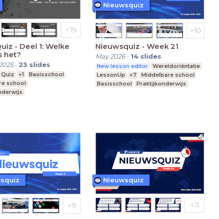
Nieuwsquiz
uiz - Deel 1: Welke
Nieuwsquiz - Week 21
s het?
May 2026
-
14
slides
2025
-
23
slides
New lesson editor
Wereldoriëntatie
Quiz
+1
Basisschool
LessonUp
+7
Middelbare school
re school
Basisschool
Praktijkonderwijs
nderwijs
squiz
Nieuwsquiz