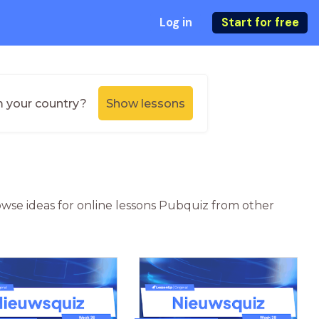
Log in
Start for free
m your country?
Show lessons
owse ideas for online lessons Pubquiz from other