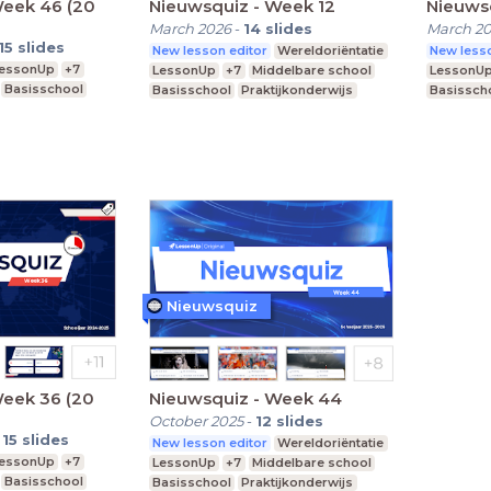
Week 46 (20
Nieuwsquiz - Week 12
Nieuwsq
March 2026
-
14
slides
March 2
15
slides
New lesson editor
Wereldoriëntatie
New lesso
essonUp
+7
LessonUp
+7
Middelbare school
LessonU
Basisschool
Basisschool
Praktijkonderwijs
Basissch
Nieuwsquiz
Week 36 (20
Nieuwsquiz - Week 44
October 2025
-
12
slides
-
15
slides
New lesson editor
Wereldoriëntatie
essonUp
+7
LessonUp
+7
Middelbare school
Basisschool
Basisschool
Praktijkonderwijs