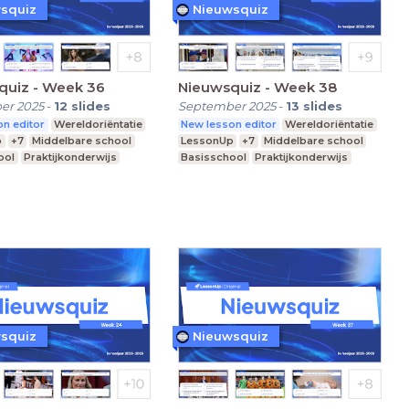
squiz
Nieuwsquiz
quiz - Week 36
Nieuwsquiz - Week 38
er 2025
-
12
slides
September 2025
-
13
slides
n editor
Wereldoriëntatie
New lesson editor
Wereldoriëntatie
p
+7
Middelbare school
LessonUp
+7
Middelbare school
ool
Praktijkonderwijs
Basisschool
Praktijkonderwijs
squiz
Nieuwsquiz