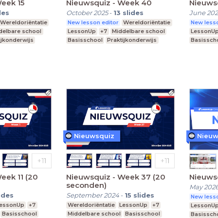
eek 15
Nieuwsquiz - Week 40
Nieuws
des
October 2025
-
13
slides
June 20
Wereldoriëntatie
New lesson editor
Wereldoriëntatie
New lesso
delbare school
LessonUp
+7
Middelbare school
LessonU
ijkonderwijs
Basisschool
Praktijkonderwijs
Basissch
Nieuwsquiz
Nieuw
eek 11 (20
Nieuwsquiz - Week 37 (20
Nieuws
seconden)
May 202
ides
September 2024
-
15
slides
New lesso
essonUp
+7
Wereldoriëntatie
LessonUp
+7
LessonU
Basisschool
Middelbare school
Basisschool
Basissch