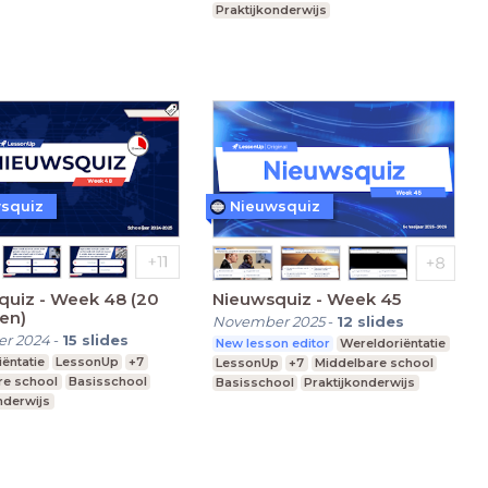
Praktijkonderwijs
squiz
Nieuwsquiz
quiz - Week 48 (20
Nieuwsquiz - Week 45
en)
November 2025
-
12
slides
r 2024
-
15
slides
New lesson editor
Wereldoriëntatie
ëntatie
LessonUp
+7
LessonUp
+7
Middelbare school
re school
Basisschool
Basisschool
Praktijkonderwijs
nderwijs