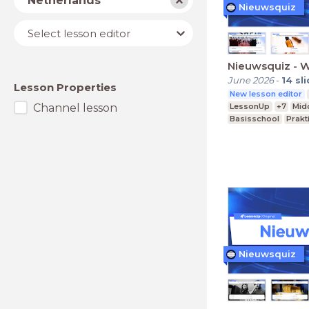
Netherlands
Nieuwsquiz
Lesson
Select lesson editor
editor
Nieuwsquiz - 
June 2026
-
14
sl
Lesson Properties
New lesson editor
Channel lesson
LessonUp
+7
Mid
Basisschool
Prakt
Nieuwsquiz