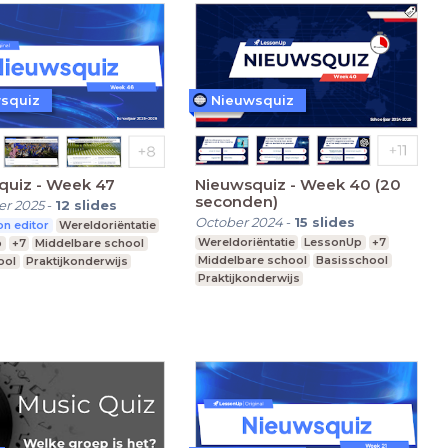
squiz
Nieuwsquiz
quiz - Week 47
Nieuwsquiz - Week 40 (20
seconden)
r 2025
-
12
slides
October 2024
-
15
slides
n editor
Wereldoriëntatie
Wereldoriëntatie
LessonUp
+7
p
+7
Middelbare school
Middelbare school
Basisschool
ool
Praktijkonderwijs
Praktijkonderwijs