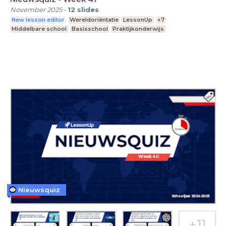
November 2025
-
12
slides
New lesson editor
Wereldoriëntatie
LessonUp
+7
Middelbare school
Basisschool
Praktijkonderwijs
Nieuwsquiz