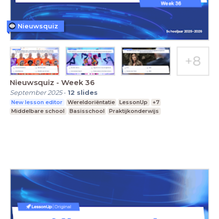
Nieuwsquiz
Nieuwsquiz - Week 36
September 2025
-
12
slides
New lesson editor
Wereldoriëntatie
LessonUp
+7
Middelbare school
Basisschool
Praktijkonderwijs