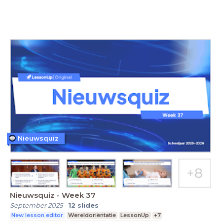
Nieuwsquiz
Nieuwsquiz - Week 37
September 2025
-
12
slides
New lesson editor
Wereldoriëntatie
LessonUp
+7