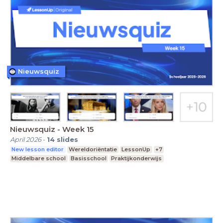
Nieuwsquiz
Nieuwsquiz - Week 15
April 2026
-
14
slides
New lesson editor
Wereldoriëntatie
LessonUp
+7
Middelbare school
Basisschool
Praktijkonderwijs