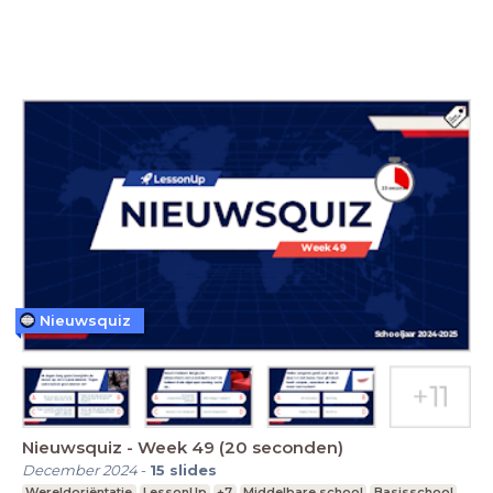
Nieuwsquiz
Nieuwsquiz - Week 49 (20 seconden)
December 2024
-
15
slides
Wereldoriëntatie
LessonUp
+7
Middelbare school
Basisschool