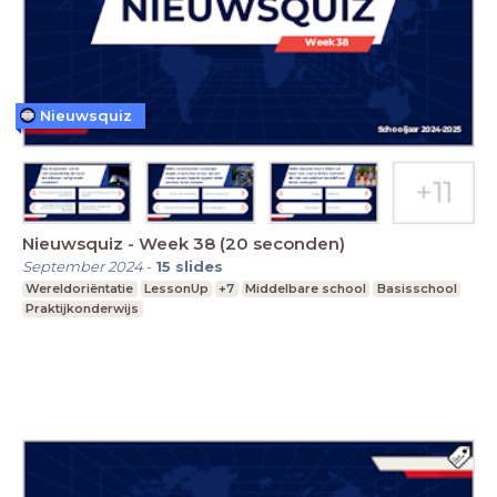
Nieuwsquiz
Nieuwsquiz - Week 38 (20 seconden)
September 2024
-
15
slides
Wereldoriëntatie
LessonUp
+7
Middelbare school
Basisschool
Praktijkonderwijs