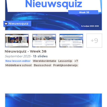
Nieuwsquiz
Nieuwsquiz - Week 38
September 2025
-
13
slides
New lesson editor
Wereldoriëntatie
LessonUp
+7
Middelbare school
Basisschool
Praktijkonderwijs