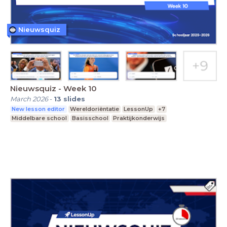
Nieuwsquiz
Nieuwsquiz - Week 10
March 2026
-
13
slides
New lesson editor
Wereldoriëntatie
LessonUp
+7
Middelbare school
Basisschool
Praktijkonderwijs