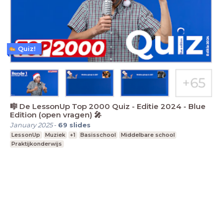
Quiz!
🎼 De LessonUp Top 2000 Quiz - Editie 2024 - Blue
Edition (open vragen) 🎤
January 2025
-
69
slides
LessonUp
Muziek
+1
Basisschool
Middelbare school
Praktijkonderwijs