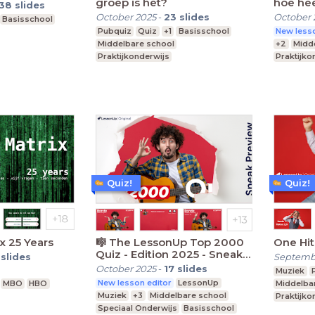
groep is het?
hoe he
38
slides
eigenli
October 2025
-
23
slides
October 
Basisschool
Pubquiz
Quiz
+1
Basisschool
New lesso
Middelbare school
+2
Midd
Praktijkonderwijs
Praktijko
Speciaal
Quiz!
Quiz!
x 25 Years
🎼 The LessonUp Top 2000
One Hi
Quiz - Edition 2025 - Sneak
slides
Septemb
Preview🎤
October 2025
-
17
slides
Muziek
New lesson editor
LessonUp
MBO
HBO
Middelba
Muziek
+3
Middelbare school
Praktijko
Speciaal Onderwijs
Basisschool