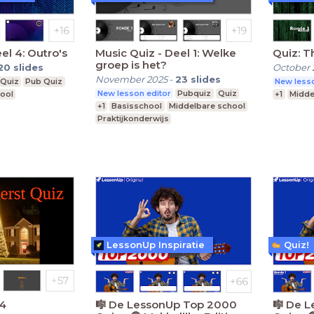
Quiz - Deel 4: Outro's
Music Quiz - Deel 1: Welke
Quiz: T
groep is het?
20
slides
October 
November 2025
-
23
slides
Quiz
Pub Quiz
New lesso
New lesson editor
Pubquiz
Quiz
ool
+1
Midde
+1
Basisschool
Middelbare school
Praktijkonderwijs
LessonUp Inspiratie
Quiz!
24
🎼 De LessonUp Top 2000
🎼 De 