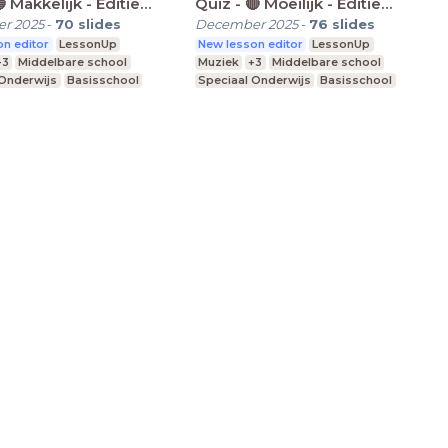
 Makkelijk - Editie
Quiz - 🔴 Moeilijk - Editie
2025🎤
r 2025
-
70
slides
December 2025
-
76
slides
n editor
LessonUp
New lesson editor
LessonUp
+3
Middelbare school
Muziek
+3
Middelbare school
 Onderwijs
Basisschool
Speciaal Onderwijs
Basisschool