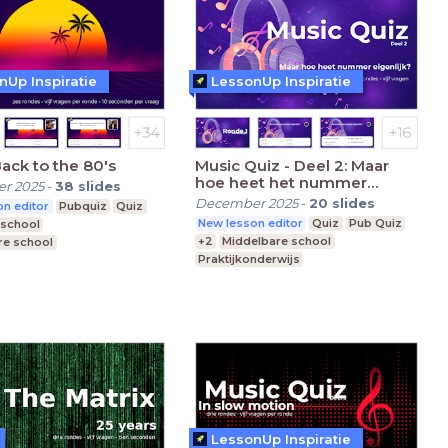
nUp Inspiratie
LessonUp Inspiratie
Back to the 80's
Music Quiz - Deel 2: Maar
hoe heet het nummer
r 2025
-
38
slides
eigenlijk?
December 2025
-
20
slides
n editor
Pubquiz
Quiz
New lesson editor
Quiz
Pub Quiz
sschool
+2
Middelbare school
re school
Praktijkonderwijs
nderwijs
Speciaal Onderwijs
LessonUp Inspiratie