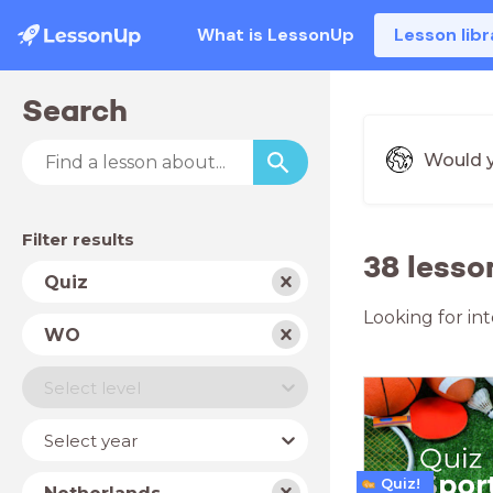
What is LessonUp
Lesson libr
Search
Would y
Filter results
38 lesso
Subject
Quiz
Looking for in
School
WO
type
Level
Select level
Year
Select year
Country
Quiz!