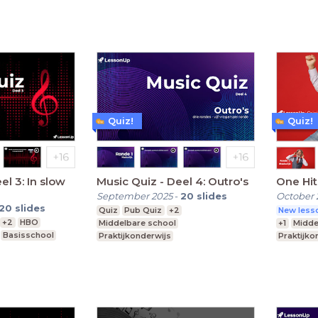
Quiz!
Quiz!
Music Quiz - Deel 4: Outro's
One Hi
September 2025
-
20
slides
October 
20
slides
Quiz
Pub Quiz
+2
New lesso
+2
HBO
Middelbare school
+1
Midde
Basisschool
Praktijkonderwijs
Praktijko
Speciaal Onderwijs