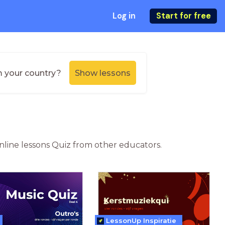
Log in
Start for free
m your country?
Show lessons
online lessons Quiz from other educators.
LessonUp Inspiratie