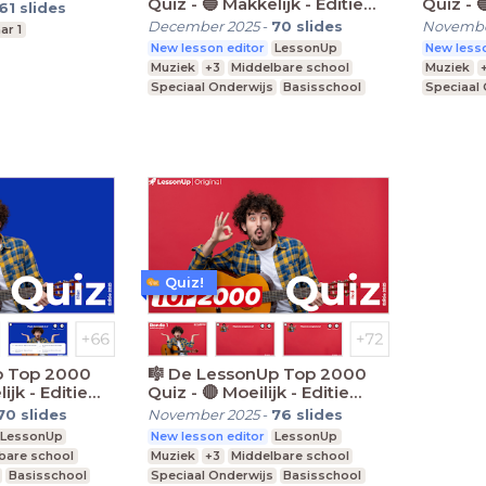
Quiz - 🔵 Makkelijk - Editie
Quiz - 
61
slides
2025🎤
2025🎤
December 2025
-
70
slides
Novembe
ar 1
New lesson editor
LessonUp
New lesso
Muziek
+3
Middelbare school
Muziek
Speciaal Onderwijs
Basisschool
Speciaal
Quiz!
p Top 2000
🎼 De LessonUp Top 2000
ijk - Editie
Quiz - 🔴 Moeilijk - Editie
2025🎤
70
slides
November 2025
-
76
slides
LessonUp
New lesson editor
LessonUp
bare school
Muziek
+3
Middelbare school
Basisschool
Speciaal Onderwijs
Basisschool