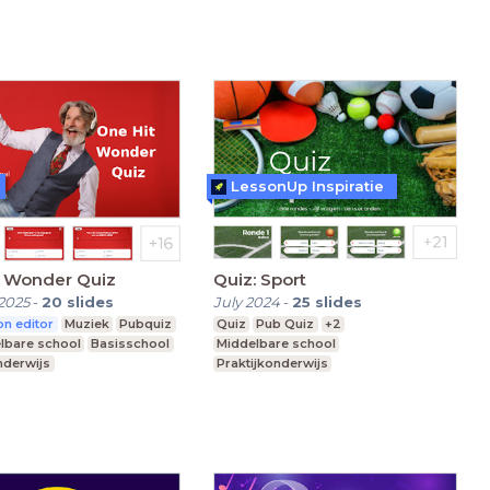
LessonUp Inspiratie
t Wonder Quiz
Quiz: Sport
2025
-
20
slides
July 2024
-
25
slides
n editor
Muziek
Pubquiz
Quiz
Pub Quiz
+2
lbare school
Basisschool
Middelbare school
nderwijs
Praktijkonderwijs
Speciaal Onderwijs