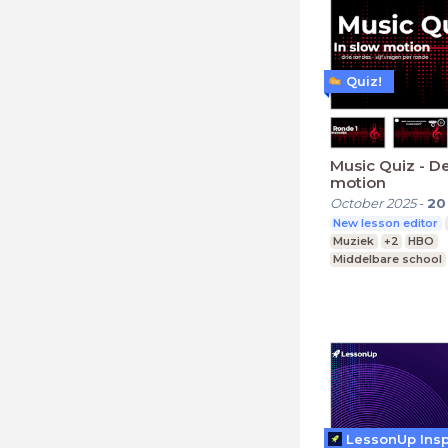
Quiz!
Music Quiz - Deel 3: In slow
motion
October 2025
-
20
New lesson editor
Muziek
+2
HBO
Middelbare school
LessonUp Insp