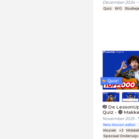
December 2024
-
Quiz
WO
Studieja
Quiz!
🎼 De LessonU
Quiz - 🔵 Makkel
2025🎤
November 2025
-
New lesson editor
Muziek
+3
Middel
Speciaal Onderwijs