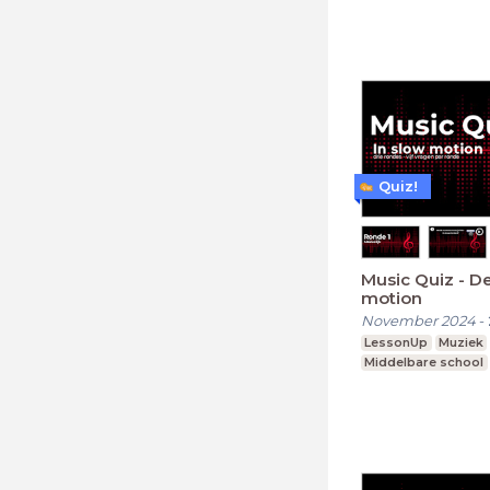
Quiz!
Music Quiz - Deel 3: In slow
motion
November 2024
-
LessonUp
Muziek
Middelbare school