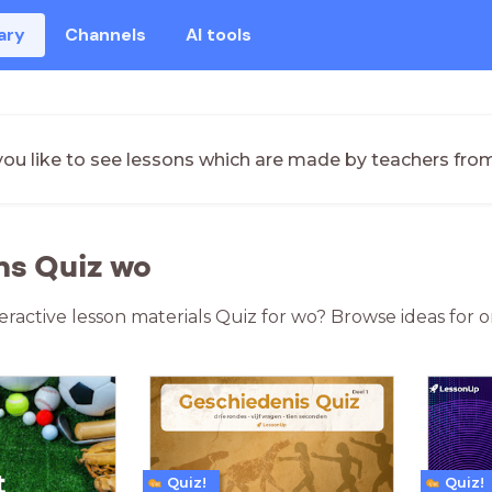
ary
Channels
AI tools
ou like to see lessons which are made by teachers fro
ns Quiz wo
teractive lesson materials Quiz for wo? Browse ideas for 
Quiz!
Quiz!