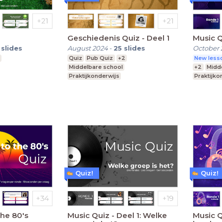
Geschiedenis Quiz - Deel 1
slides
August 2024
-
25
slides
October 
Quiz
Pub Quiz
+2
New lesso
Middelbare school
+2
Midd
Praktijkonderwijs
Praktijko
Speciaal Onderwijs
Speciaal
Quiz!
Quiz!
the 80's
Music Quiz - Deel 1: Welke
Music Quiz - Dee