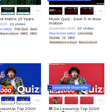
he Matrix 25 Years
Music Quiz - Deel 3: In slow
motion
2025
-
22
slides
December 2025
-
20
slides
n editor
Pub Quiz
Quiz
New lesson editor
LessonUp
lbare school
MBO
HBO
Muziek
+2
HBO
Middelbare school
Basisschool
LessonUp Inspiratie
LessonUp Top 2000
🎼 De LessonUp Top 2000