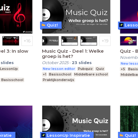
Quiz!
Lesso
Music Quiz - Deel 1: Welke
Quiz - 
groep is het?
Novembe
slides
October 2025
-
23
slides
New lesso
LessonUp
New lesson editor
Pubquiz
Quiz
+5
Basi
+1
Basisschool
Middelbare school
Middelba
Basisschool
Praktijkonderwijs
Praktijko
iratie
LessonUp Inspiratie
Quiz!