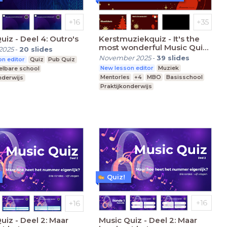
Music Quiz - Deel 4: Outro's
Kerstmuziekquiz - It's the
most wonderful Music Quiz
2025
-
20
slides
time of the year
November 2025
-
39
slides
n editor
Quiz
Pub Quiz
New lesson editor
Muziek
elbare school
Mentorles
+4
MBO
Basisschool
nderwijs
Praktijkonderwijs
 Onderwijs
Quiz!
l 2: Maar
Music Quiz - Deel 2: Maar