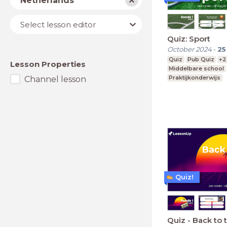
Netherlands
Lesson
Select lesson editor
editor
Quiz: Sport
October 2024
-
25
Quiz
Pub Quiz
+2
Lesson Properties
Middelbare school
Praktijkonderwijs
Channel lesson
Speciaal Onderwijs
Quiz!
Quiz - Back to 