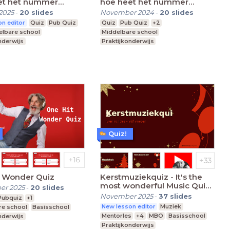
et het nummer
hoe heet het nummer
jk?
eigenlijk?
2025
-
20
slides
November 2024
-
20
slides
n editor
Quiz
Pub Quiz
Quiz
Pub Quiz
+2
elbare school
Middelbare school
nderwijs
Praktijkonderwijs
 Onderwijs
Speciaal Onderwijs
Quiz!
t Wonder Quiz
Kerstmuziekquiz - It's the
most wonderful Music Quiz
er 2025
-
20
slides
time of the year
November 2025
-
37
slides
Pubquiz
+1
New lesson editor
Muziek
re school
Basisschool
Mentorles
+4
MBO
Basisschool
nderwijs
Praktijkonderwijs