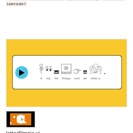
Leerroute 1
letterfilmpje ui