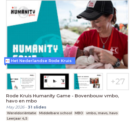
Het Nederlandse Rode Kruis
Rode Kruis Humanity Game - Bovenbouw vmbo,
havo en mbo
May 2026
-
31
slides
Wereldoriëntatie
Middelbare school
MBO
vmbo, mavo, havo
Leerjaar 4,5