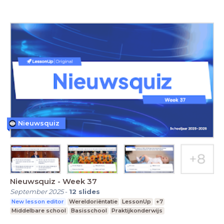
Nieuwsquiz
Nieuwsquiz - Week 37
September 2025
-
12
slides
New lesson editor
Wereldoriëntatie
LessonUp
+7
Middelbare school
Basisschool
Praktijkonderwijs