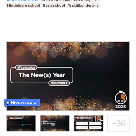
New lesson editor
Wereldoriëntatie
LessonUp
+7
Middelbare school
Basisschool
Praktijkonderwijs
Nieuwsquiz