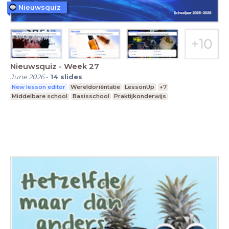
Nieuwsquiz
Nieuwsquiz - Week 27
June 2026
-
14
slides
New lesson editor
Wereldoriëntatie
LessonUp
+7
Middelbare school
Basisschool
Praktijkonderwijs