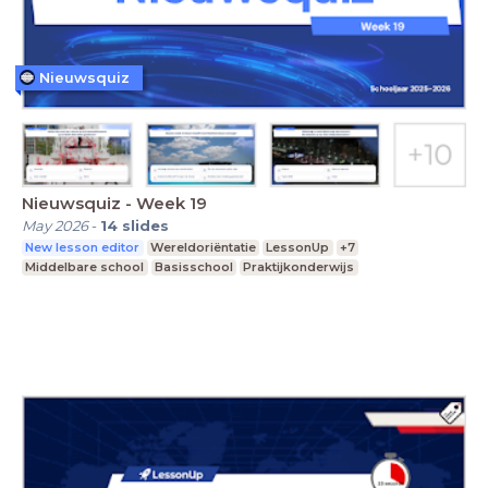
Nieuwsquiz
Nieuwsquiz - Week 19
May 2026
-
14
slides
New lesson editor
Wereldoriëntatie
LessonUp
+7
Middelbare school
Basisschool
Praktijkonderwijs