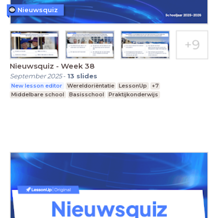
Nieuwsquiz
Nieuwsquiz - Week 38
September 2025
-
13
slides
New lesson editor
Wereldoriëntatie
LessonUp
+7
Middelbare school
Basisschool
Praktijkonderwijs