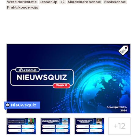
Wereldoriëntatie
LessonUp
+2
Middelbare school
Basisschool
Praktijkonderwijs
Nieuwsquiz