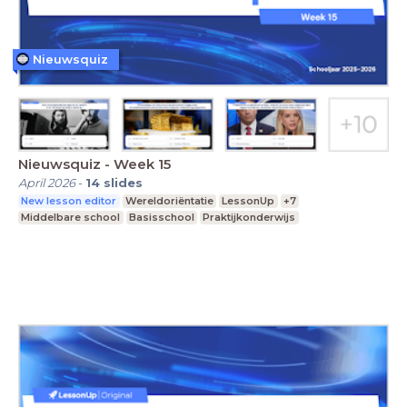
Nieuwsquiz
Nieuwsquiz - Week 15
April 2026
-
14
slides
New lesson editor
Wereldoriëntatie
LessonUp
+7
Middelbare school
Basisschool
Praktijkonderwijs