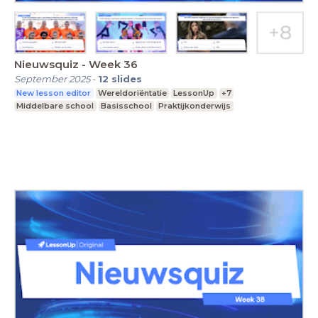
Nieuwsquiz - Week 36
September 2025
-
12
slides
New lesson editor
Wereldoriëntatie
LessonUp
+7
Middelbare school
Basisschool
Praktijkonderwijs