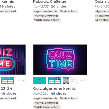
 kennis
Pubquiz Ch@nge
Quiz a
48
slides
April 2023
-
20
slides
March 2
asisschool
algemene kennis
Basisschool
algemene
Praktijkonderwijs
Praktijko
Middelbare school
Middelba
l onderwijs
Voortgezet speciaal onderwijs
Voortgeze
g 23-24
Quiz algemene kennis
-
48
slides
May 2024
-
45
slides
asisschool
algemene kennis
Basisschool
Praktijkonderwijs
Middelbare school