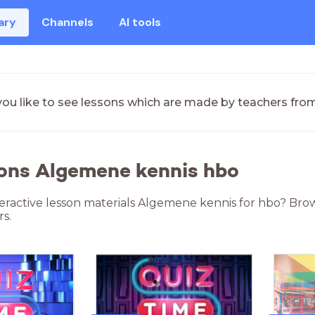
ary
Channels
AI tools
ou like to see lessons which are made by teachers fro
sons Algemene kennis hbo
teractive lesson materials Algemene kennis for hbo? Bro
s.