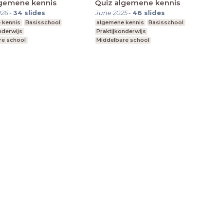
lgemene kennis
Quiz algemene kennis
026
-
34
slides
June 2025
-
46
slides
 kennis
Basisschool
algemene kennis
Basisschool
nderwijs
Praktijkonderwijs
re school
Middelbare school
t speciaal onderwijs
Voortgezet speciaal onderwijs