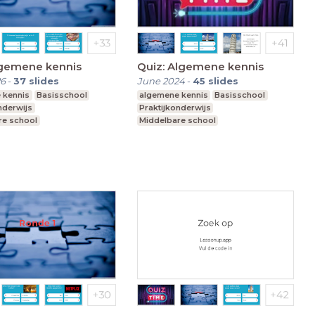
lgemene kennis
Quiz: Algemene kennis
26
-
37
slides
June 2024
-
45
slides
 kennis
Basisschool
algemene kennis
Basisschool
nderwijs
Praktijkonderwijs
re school
Middelbare school
t speciaal onderwijs
Voortgezet speciaal onderwijs