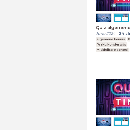
Quiz algemene
June 2024
-
24
sl
algemene kennis
B
Praktijkonderwijs
Middelbare school
Voortgezet speciaa