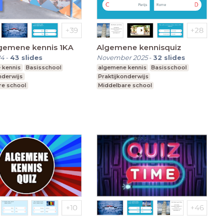
lgemene kennis 1KA
Algemene kennisquiz
24
-
43
slides
November 2025
-
32
slides
 kennis
Basisschool
algemene kennis
Basisschool
nderwijs
Praktijkonderwijs
re school
Middelbare school
t speciaal onderwijs
Voortgezet speciaal onderwijs