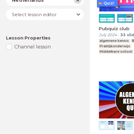
Netherlands
Quiz!
Lesson
Select lesson editor
editor
Pubquiz club
July 2024
-
33
sli
Lesson Properties
algemene kennis
B
Channel lesson
Praktijkonderwijs
Middelbare school
Voortgezet speciaa