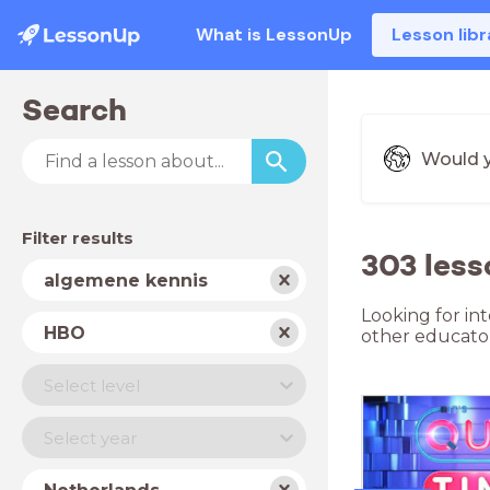
What is LessonUp
Lesson libr
Search
Would y
Filter results
303 les
Subject
algemene kennis
Looking for in
School
HBO
other educator
type
Level
Select level
Year
Select year
Country