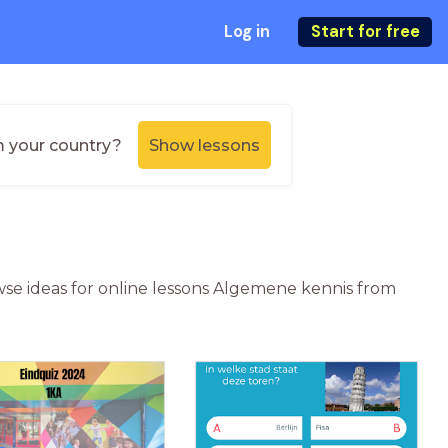
Log in
Start for free
m your country?
Show lessons
wse ideas for online lessons Algemene kennis from