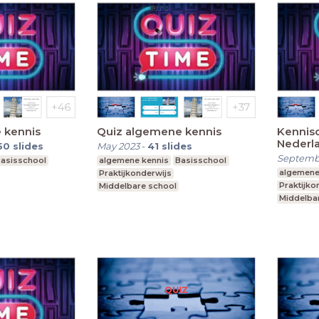
 kennis
Quiz algemene kennis
Kennisq
Nederla
50
slides
May 2023
-
41
slides
Septemb
asisschool
algemene kennis
Basisschool
algemene
Praktijkonderwijs
Praktijko
Middelbare school
Middelba
l onderwijs
Voortgezet speciaal onderwijs
Voortgeze