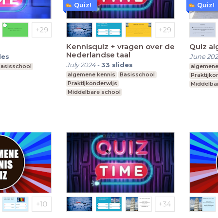
Quiz!
Quiz!
Kennisquiz + vragen over de
Quiz a
Nederlandse taal
des
June 20
July 2024
-
33
slides
asisschool
algemene
algemene kennis
Basisschool
Praktijko
Praktijkonderwijs
Middelba
Middelbare school
l onderwijs
Voortgeze
Voortgezet speciaal onderwijs