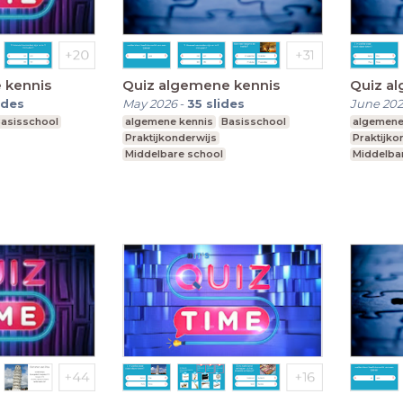
 kennis
Quiz algemene kennis
Quiz a
ides
May 2026
-
35
slides
June 20
asisschool
algemene kennis
Basisschool
algemene
Praktijkonderwijs
Praktijko
Middelbare school
Middelba
l onderwijs
Voortgezet speciaal onderwijs
Voortgeze