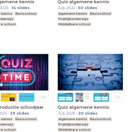
lgemene kennis
Quiz algemene kennis
2025
-
14
slides
July 2022
-
50
slides
 kennis
Basisschool
algemene kennis
Basisschool
nderwijs
Praktijkonderwijs
re school
Middelbare school
t speciaal onderwijs
Voortgezet speciaal onderwijs
troductie schooljaar
Quiz algemene kennis
2024
-
39
slides
July 2025
-
20
slides
 kennis
Basisschool
algemene kennis
Basisschool
nderwijs
Praktijkonderwijs
re school
Middelbare school