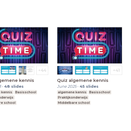
t speciaal onderwijs
Voortgezet speciaal onderwijs
lgemene kennis
Quiz algemene kennis
3
-
48
slides
June 2025
-
45
slides
 kennis
Basisschool
algemene kennis
Basisschool
nderwijs
Praktijkonderwijs
re school
Middelbare school
t speciaal onderwijs
Voortgezet speciaal onderwijs