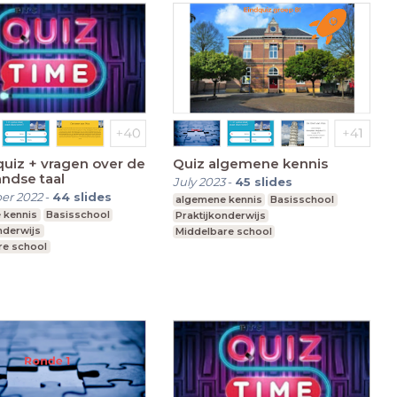
uiz + vragen over de
Quiz algemene kennis
ndse taal
July 2023
-
45
slides
er 2022
-
44
slides
algemene kennis
Basisschool
 kennis
Basisschool
Praktijkonderwijs
nderwijs
Middelbare school
re school
Voortgezet speciaal onderwijs
t speciaal onderwijs