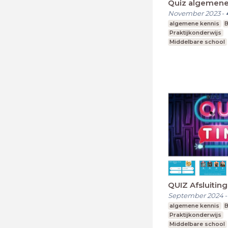
Quiz algemene
November 2023
-
algemene kennis
B
Praktijkonderwijs
Middelbare school
Voortgezet speciaa
QUIZ Afsluitin
September 2024
algemene kennis
B
Praktijkonderwijs
Middelbare school