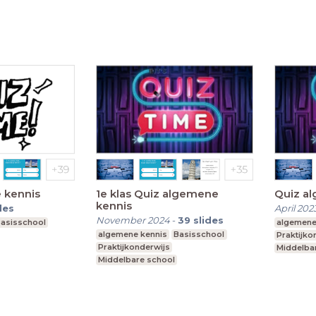
l onderwijs
Voortgezet speciaal onderwijs
Voortgeze
 kennis
1e klas Quiz algemene
Quiz a
kennis
des
April 202
November 2024
-
39
slides
asisschool
algemene
algemene kennis
Basisschool
Praktijko
Praktijkonderwijs
Middelba
Middelbare school
l onderwijs
Voortgeze
Voortgezet speciaal onderwijs