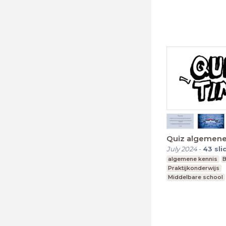
Voortgezet speciaa
Quiz algemene
July 2024
-
43
sli
algemene kennis
B
Praktijkonderwijs
Middelbare school
Voortgezet speciaa