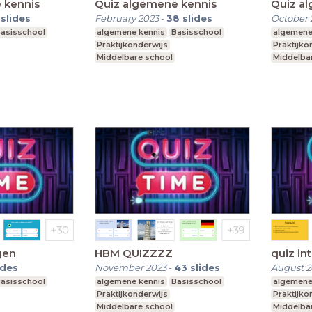
 kennis
Quiz algemene kennis
Quiz a
slides
February 2023
-
38
slides
October 
asisschool
algemene kennis
Basisschool
algemene
Praktijkonderwijs
Praktijko
Middelbare school
Middelba
l onderwijs
Voortgezet speciaal onderwijs
Voortgeze
gen
HBM QUIZZZZ
quiz in
ides
November 2023
-
43
slides
August 
asisschool
algemene kennis
Basisschool
algemene
Praktijkonderwijs
Praktijko
Middelbare school
Middelba