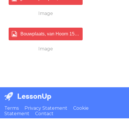
Image
Bouwplaats, van Hoorn 150jpg.jpg
Image
LessonUp
Terms
Privacy Statement
Cookie
Statement
Contact
English