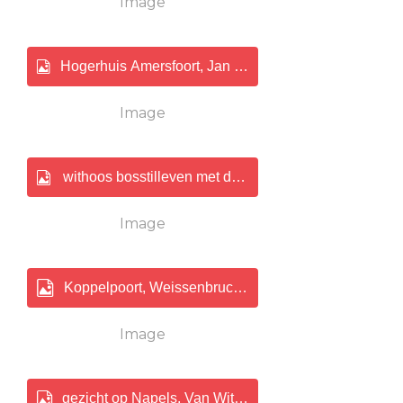
Image
Hogerhuis Amersfoort, Jan Apeldoorn 150.jpg
Image
withoos bosstilleven met dode vogels.png
Image
Koppelpoort, Weissenbruch 150.jpg
Image
gezicht op Napels, Van Wittel 150.jpg