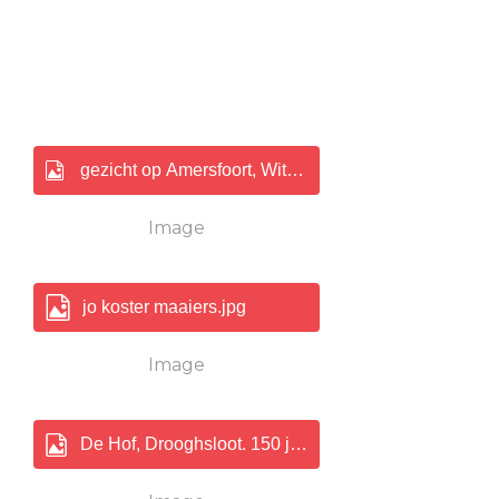
gezicht op Amersfoort, Withoos 150.jpg
Image
jo koster maaiers.jpg
Image
De Hof, Drooghsloot. 150 jpg.jpg