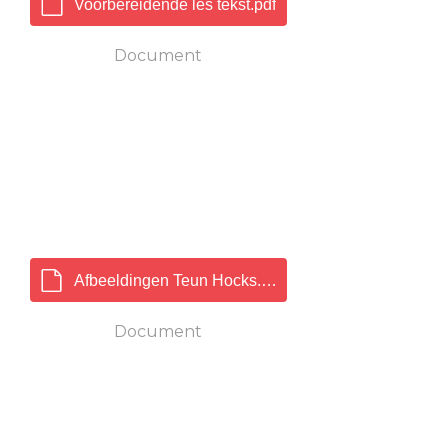
Voorbereidende les tekst.pdf
Document
Afbeeldingen Teun Hocks.pdf
Document