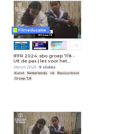
Filmeducatie
IFFR 2024: sbo groep 7/8 -
Uit de pas | les voor het
filmbezoek
March 2025
-
9
slides
Kunst
Nederlands
+6
Basisschool
Groep 7,8