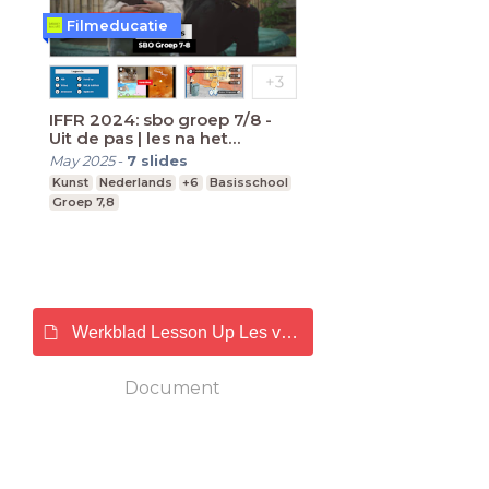
Filmeducatie
IFFR 2024: sbo groep 7/8 -
Uit de pas | les na het
filmbezoek
May 2025
-
7
slides
Kunst
Nederlands
+6
Basisschool
Groep 7,8
Werkblad Lesson Up Les vooraf Uit de Pas PO 7-8.d
Document