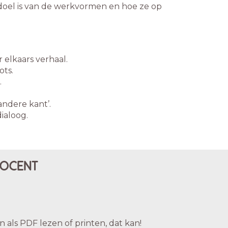
doel is van de werkvormen en hoe ze op
 elkaars verhaal.
ots.
.
 andere kant’.
ialoog.
DOCENT
an als PDF lezen of printen, dat kan!