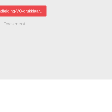
dleiding-VO-drukklaar.pdf
Document