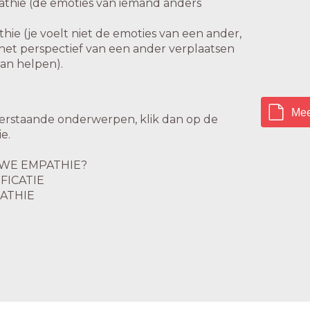
thie (de emoties van iemand anders
hie (je voelt niet de emoties van een ander,
n het perspectief van een ander verplaatsen
van helpen).
Mee
rstaande onderwerpen, klik dan op de
ie.
WE EMPATHIE?
FICATIE
PATHIE