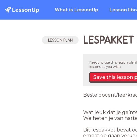
What is LessonUp
Lesson libr
LESPAKKET 
LESSON PLAN
Ready to use this lesson plan?
lessons as you wish.
Save this lesson 
Beste docent/leerkrac
Wat leuk dat je geïnt
We heten je van harte
Dit lespakket bevat
empathie gaan verken