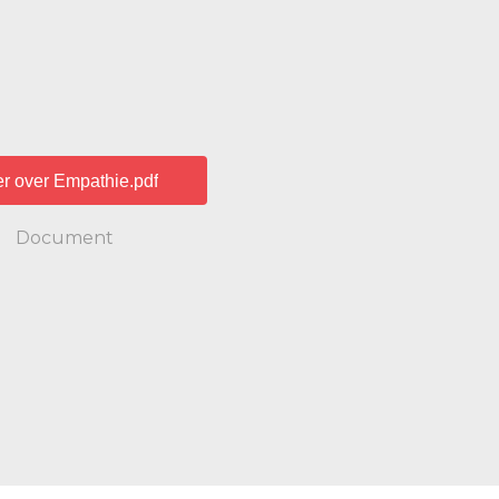
r over Empathie.pdf
Document