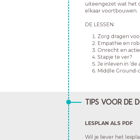
uiteengezet wat het 
elkaar voortbouwen.
DE LESSEN:
Zorg dragen voor
Empathie en rob
Onrecht en actie
Stapje te ver?
Je inleven in ‘de
Middle Ground-d
TIPS VOOR DE 
LESPLAN ALS PDF
Wil je liever het lespl