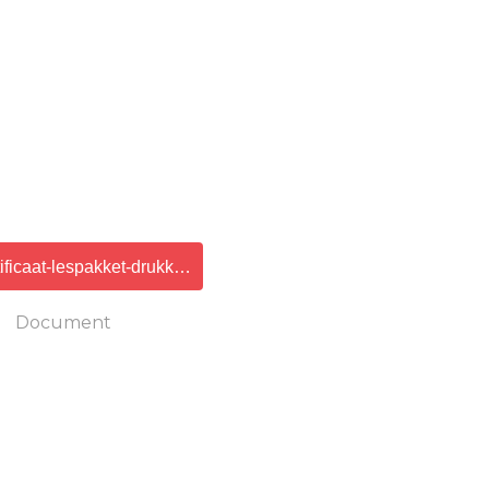
ificaat-lespakket-drukklaar.pdf
Document