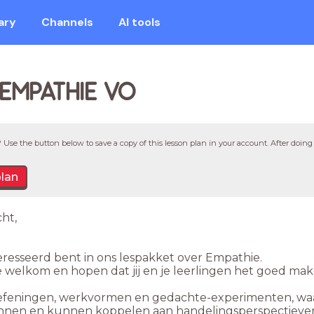
ary
Channels
AI tools
EMPATHIE VO
 Use the button below to save a copy of this lesson plan in your account. After doing 
plan
ht,
eresseerd bent in ons lespakket over Empathie.
 welkom en hopen dat jij en je leerlingen het goed ma
 oefeningen, werkvormen en gedachte-experimenten, w
nen en kunnen koppelen aan handelingsperspectieven.