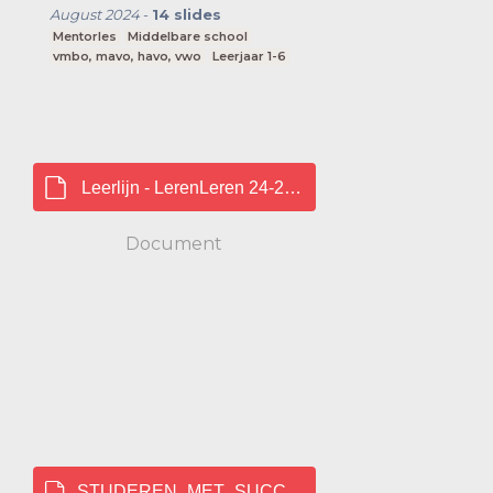
August 2024
-
14
slides
Mentorles
Middelbare school
vmbo, mavo, havo, vwo
Leerjaar 1-6
Leerlijn - LerenLeren 24-25.docx
Document
STUDEREN_MET_SUCCES_LR.pdf