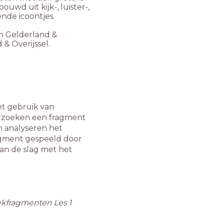
uwd uit kijk-, luister-,
ende icoontjes.
n Gelderland &
 & Overijssel.
et gebruik van
derzoeken een fragment
n analyseren het
ragment gespeeld door
an de slag met het
iekfragmenten Les 1