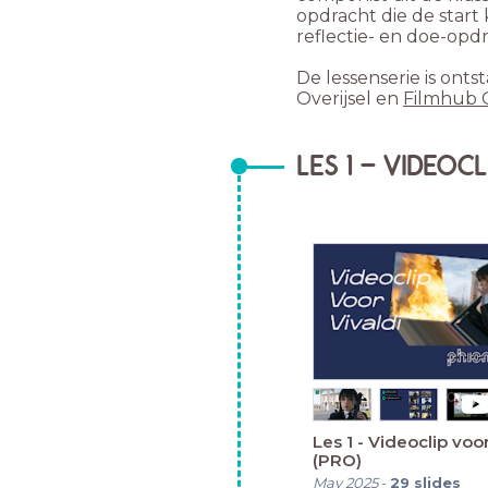
opdracht die de start 
reflectie- en doe-opd
De lessenserie is on
Overijsel
en
Filmhub 
LES 1 - VIDEOC
Les 1 - Videoclip voor
(PRO)
May 2025
-
29
slides