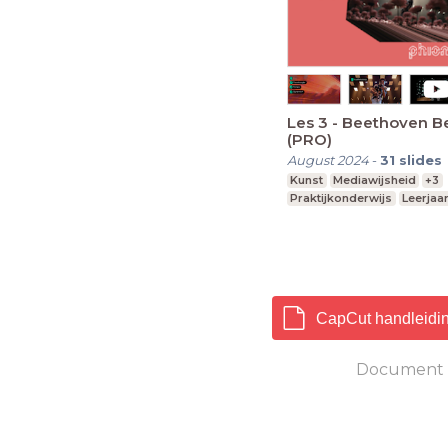
Les 3 - Beethoven B
(PRO)
August 2024
-
31
slides
Kunst
Mediawijsheid
+3
Praktijkonderwijs
Leerjaa
CapCut handleidin
Document