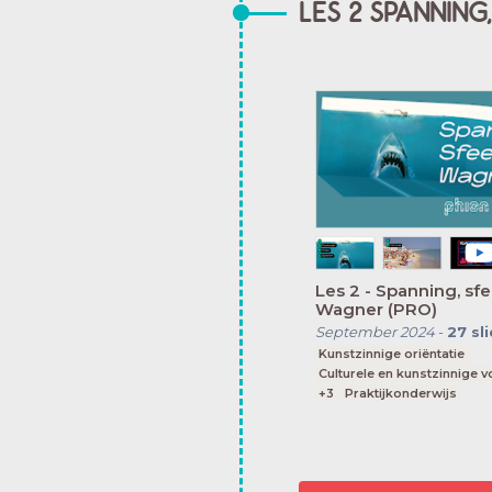
LES 2 SPANNING
Les 2 - Spanning, sf
Wagner (PRO)
September 2024
-
27
sl
Kunstzinnige oriëntatie
Culturele en kunstzinnige 
+3
Praktijkonderwijs
Middelbare school
vmbo l