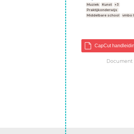
Muziek
Kunst
+3
Praktijkonderwijs
Middelbare school
vmbo l
CapCut handleidin
Document