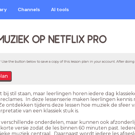
ary
Channels
AI tools
MUZIEK OP NETFLIX PRO
 Use the button below to save a copy of this lesson plan in your account. After doing 
plan
et bij stil staan, maar leerlingen horen iedere dag klass
 in reclames. In deze lessenserie maken leerlingen kenni
e ontdekken tijdens deze lessen hoe muziek de sfeer 
pretatie van een klassiek stuk is.
t verschillende onderdelen, maar kunnen ook afzonderli
orte versie zodat de les binnen 60 minuten past. Iedere
sieke muziek centraal. Daarnaast wordt iedere les afge