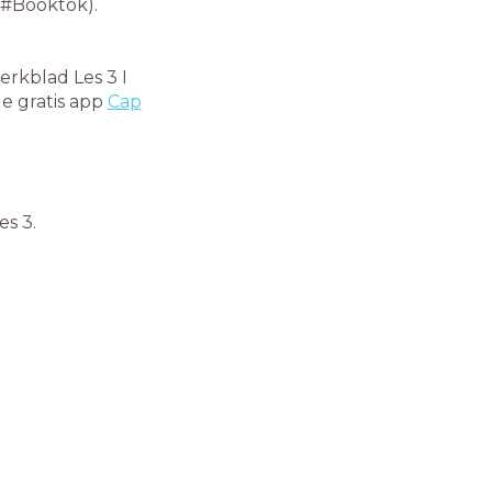
 #Booktok).
rkblad Les 3 I
e gratis app
Cap
es 3.