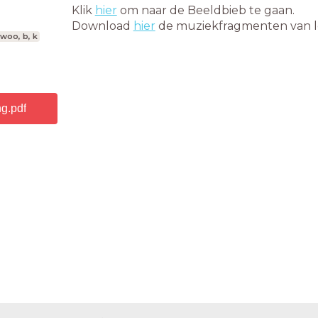
Klik
hier
om naar de Beeldbieb te gaan.
Download
hier
de muziekfragmenten van le
woo, b, k
g.pdf