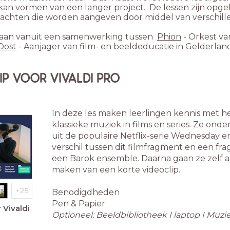
kan vormen van een langer project. De lessen zijn opgebo
rachten die worden aangeven door middel van verschill
tstaan vanuit een samenwerking tussen
Phion
- Orkest va
Oost
- Aanjager van film- en beeldeducatie in Gelderland
LIP VOOR VIVALDI PRO
In deze les maken leerlingen kennis met h
klassieke muziek in films en series. Ze on
uit de populaire Netflix-serie Wednesday e
verschil tussen dit filmfragment en een f
een Barok ensemble. Daarna gaan ze zelf a
maken van een korte videoclip.
Benodigdheden
Pen & Papier
 Vivaldi
Optioneel: Beeldbibliotheek I laptop I Muz