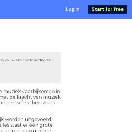
Log in
Start for free
so, you will be able to modify the
ieke muziek voorbijkomen in
s met de kracht van muziek
van een scène beïnvloed
jk worden uitgevoerd.
 les staat er één grote
sloten met een grotere