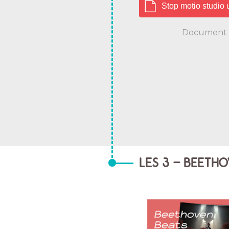
Stop motio st
Document
LES 3 - BEETH