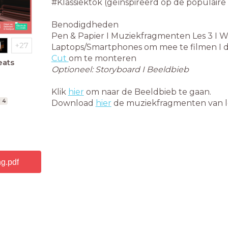
#Klassiektok (geïnspireerd op de populaire
Benodigdheden
Pen & Papier I Muziekfragmenten Les 3 I We
Laptops/Smartphones om mee te filmen I d
Cut
om te monteren
eats
Optioneel: Storyboard I Beeldbieb
Klik
hier
om naar de Beeldbieb te gaan.
r 4
Download
hier
de muziekfragmenten van l
g.pdf