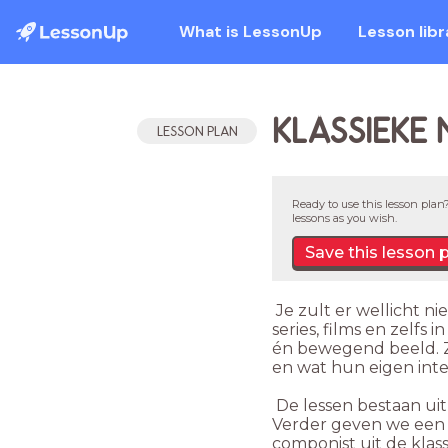
What is LessonUp
Lesson libr
KLASSIEKE 
LESSON PLAN
Ready to use this lesson plan?
lessons as you wish.
Save this lesson 
Je zult er wellicht ni
series, films en zelfs
én bewegend beeld. Z
en wat hun eigen inter
De lessen bestaan ui
Verder geven we een k
componist uit de klas