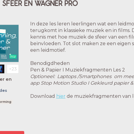
, SFEER EN WAGNER PRO
In deze les leren leerlingen wat een leidmot
terugkomt in klassieke muziek en in films.
kennis met hoe muziek de sfeer van een f
beïnvloeden. Tot slot maken ze een eigen s
een leidmotief.
Benodigdheden
Pen & Papier I Muziekfragmenten Les 2
Optioneel: Laptops /Smartphones om mee te
eer en
app Stop Motion Studio I Gekleurd papier &
ides
Download
hier
de muziekfragmenten van le
vorming
woo, b, k