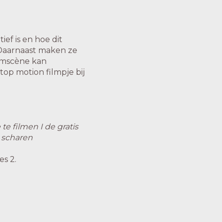
ief is en hoe dit
 Daarnaast maken ze
ilmscène kan
top motion filmpje bij
 filmen I de gratis
 scharen
s 2.