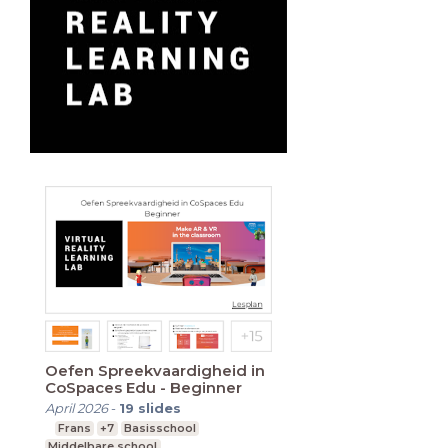
Oefen Spreekvaardigheid in
CoSpaces Edu - Beginner
April 2026
-
19
slides
Frans
+7
Basisschool
Middelbare school