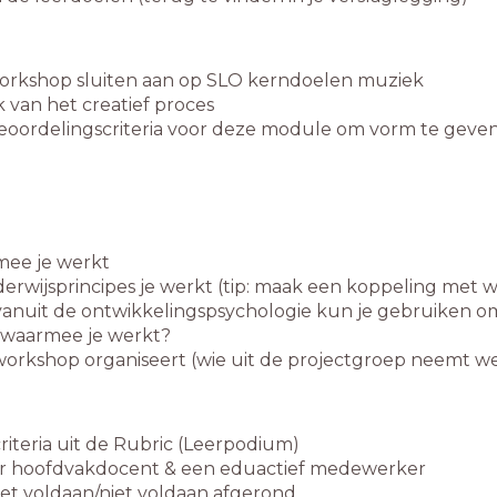
orkshop sluiten aan op SLO kerndoelen muziek
 van het creatief proces
eoordelingscriteria voor deze module om vorm te geven
mee je werkt
erwijsprincipes je werkt (tip: maak een koppeling met wa
vanuit de ontwikkelingspsychologie kun je gebruiken om
p waarmee je werkt?
workshop organiseert (wie uit de projectgroep neemt we
riteria uit de Rubric (Leerpodium)
r hoofdvakdocent & een eduactief medewerker
t voldaan/niet voldaan afgerond