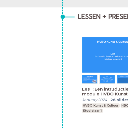
LESSEN + PRESE
Les 1: Een intruducti
module HVBO Kunst
Cultuur semester 2
January 2024
-
26
slide
HVBO Kunst & Cultuur
HB
Studiejaar 1