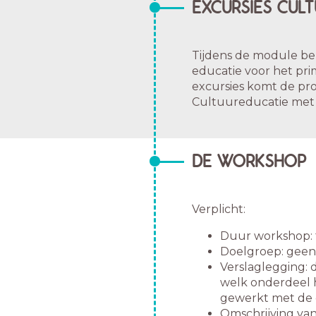
EXCURSIES CULT
Tijdens de module bez
educatie voor het pri
excursies komt de pr
Cultuureducatie met K
DE WORKSHOP
Verplicht:
Duur workshop: t
Doelgroep: geen 
Verslaglegging: d
welk onderdeel h
gewerkt met de 
Omschrijving van