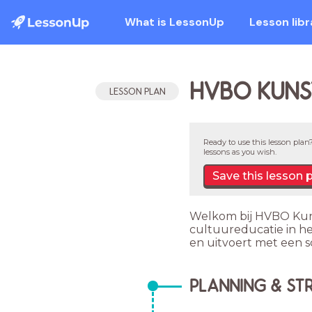
What is LessonUp
Lesson libr
HVBO KUNS
LESSON PLAN
Ready to use this lesson plan?
lessons as you wish.
Save this lesson 
Welkom bij HVBO Kuns
cultuureducatie in he
en uitvoert met een s
PLANNING & ST