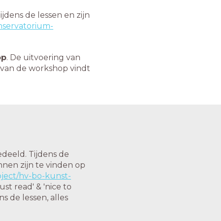
ijdens de lessen en zijn
onservatorium-
op
. De uitvoering van
g van de workshop vindt
edeeld. Tijdens de
nnen zijn te vinden op
oject/hv-bo-kunst-
ust read' & 'nice to
s de lessen, alles