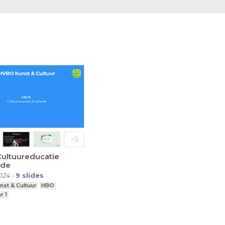
Cultuureducatie
ede
024
-
9
slides
st & Cultuur
HBO
r 1