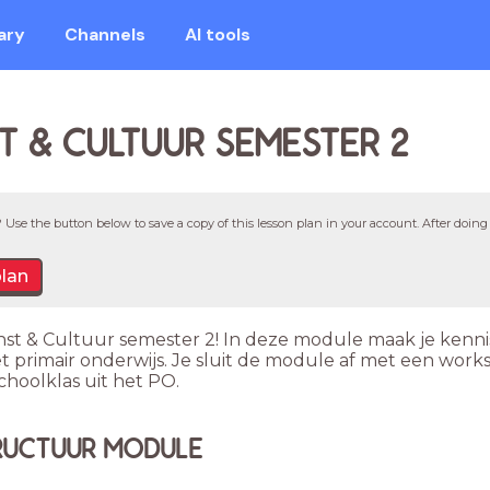
ary
Channels
AI tools
T & CULTUUR SEMESTER 2
 Use the button below to save a copy of this lesson plan in your account. After doing 
plan
t & Cultuur semester 2! In deze module maak je kenni
t primair onderwijs. Je sluit de module af met een works
choolklas uit het PO.
RUCTUUR MODULE