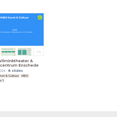
Wilminktheater &
centrum Enschede
024
-
8
slides
st & Cultuur
HBO
r 1