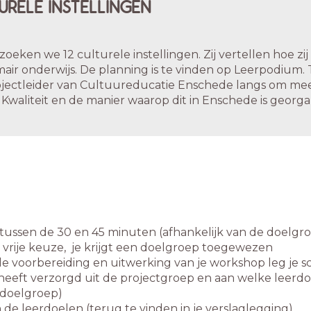
URELE INSTELLINGEN
oeken we 12 culturele instellingen. Zij vertellen hoe z
mair onderwijs. De planning is te vinden op Leerpodium. 
ojectleider van Cultuureducatie Enschede langs om meer
waliteit en de manier waarop dit in Enschede is georga
ussen de 30 en 45 minuten (afhankelijk van de doelgr
vrije keuze, je krijgt een doelgroep toegewezen
e voorbereiding en uitwerking van je workshop leg je schri
eeft verzorgd uit de projectgroep en aan welke leerdo
doelgroep)
 de leerdoelen (terug te vinden in je verslaglegging)