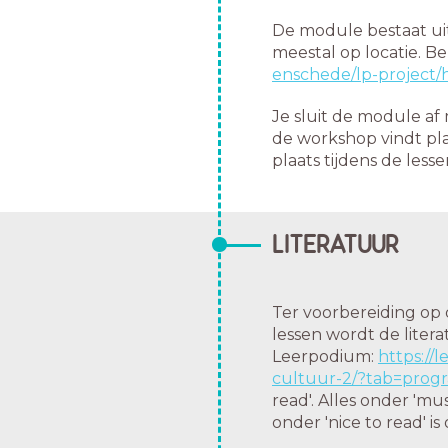
De module bestaat u
meestal op locatie. Be
enschede/lp-project
Je sluit de module af
de workshop vindt pla
plaats tijdens de lesse
LITERATUUR
Ter voorbereiding op d
lessen wordt de liter
Leerpodium:
https://
cultuur-2/?tab=prog
read'. Alles onder 'mu
onder 'nice to read' is