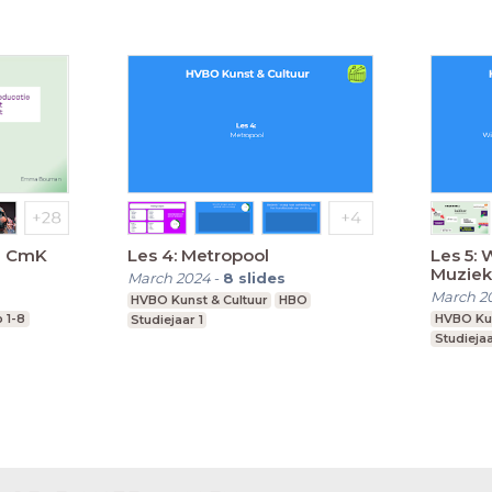
ie CmK
Les 4: Metropool
Les 5: 
Muziek
March 2024
-
8
slides
March 2
HVBO Kunst & Cultuur
HBO
 1-8
HVBO Kun
Studiejaar 1
Studiejaa