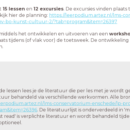
it
15 lessen
en
12 excursies
. De excursies vinden plaats t
kijk hier de planning:
https://leerpodium.artez.nl/lms-c
/hv-bo-kunst-cultuur-2/?tab=program&item=26397
 middels het ontwikkelen en uitvoeren van een
worksh
ats tijdens (of vlak voor) de toetsweek. De ontwikkelin
n.
e lessen lees je de literatuur die per les met je wordt g
atuur behandeld via verschillende werkvormen. Alle bro
leerpodium.artez.nl/lms-conservatorium-enschede/lp-pr
ram&item=26396
.
De literatuurlijst is onderverdeeld in 'm
st read' is verplichte literatuur en wordt behandeld tijden
 optioneel.