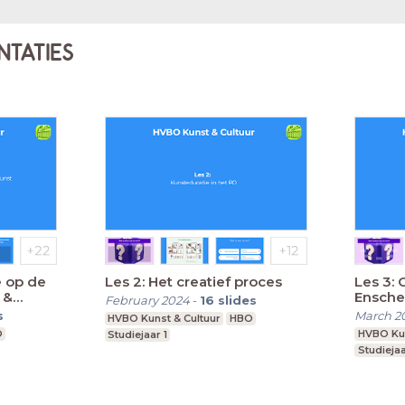
NTATIES
e op de
Les 2: Het creatief proces
Les 3: 
 &
Ensch
February 2024
-
16
slides
s
March 2
HVBO Kunst & Cultuur
HBO
O
HVBO Kun
Studiejaar 1
Studiejaa