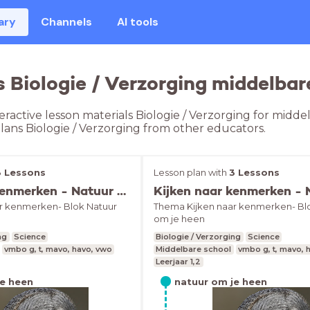
ary
Channels
AI tools
s Biologie / Verzorging middelbar
eractive lesson materials Biologie / Verzorging for midd
plans Biologie / Verzorging from other educators.
3 Lessons
Lesson plan with
3 Lessons
Kijken naar kenmerken - Natuur om je heen
r kenmerken- Blok Natuur
Thema Kijken naar kenmerken- Bl
om je heen
ng
Science
Biologie / Verzorging
Science
vmbo g, t, mavo, havo, vwo
Middelbare school
vmbo g, t, mavo, 
Leerjaar 1,2
je heen
natuur om je heen