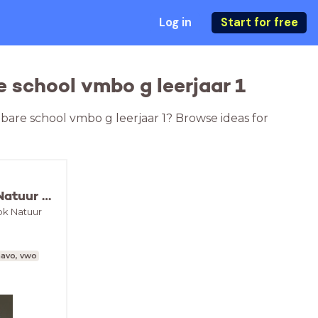
Log in
Start for free
e school vmbo g leerjaar 1
elbare school vmbo g leerjaar 1? Browse ideas for
Kijken naar kenmerken - Natuur om je heen
ok Natuur
havo, vwo