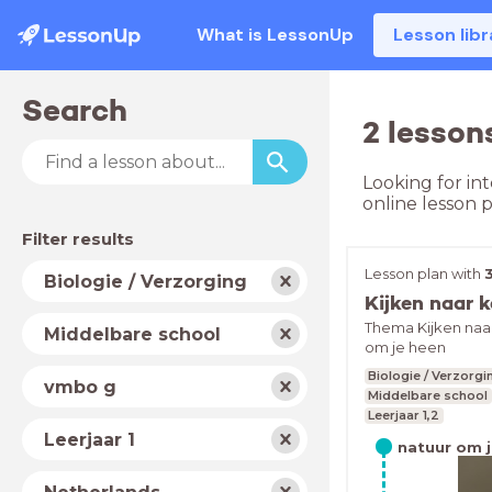
What is LessonUp
Lesson libr
Search
2 lesson
Looking for int
online lesson 
Filter results
Subject
Lesson plan with
Biologie / Verzorging
School
Thema Kijken naa
Middelbare school
type
om je heen
Level
Biologie / Verzorgi
vmbo g
Middelbare school
Leerjaar 1,2
Year
Leerjaar 1
natuur om 
Country