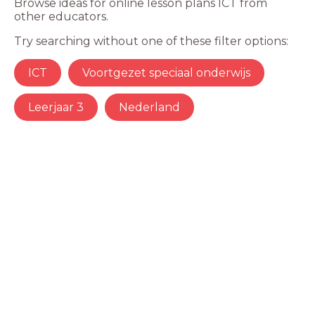
Browse ideas for online lesson plans ICT from
other educators.
Try searching without one of these filter options:
ICT
Voortgezet speciaal onderwijs
Leerjaar 3
Nederland