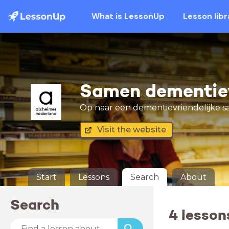
What is LessonUp
Lesson libr
Samen dementiev
Op naar een dementievriendelijke 
Visit the website
Start
Lessons
Search
About
Search
4 lesson