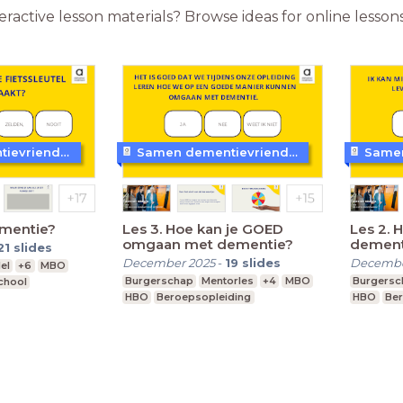
teractive lesson materials? Browse ideas for online less
Samen dementievriendelijk
Samen dementievriendelijk
ementie?
Les 3. Hoe kan je GOED
Les 2. 
omgaan met dementie?
dement
21
slides
December 2025
-
19
slides
Decembe
el
+6
MBO
Burgerschap
Mentorles
+4
MBO
Burgersc
chool
HBO
Beroepsopleiding
HBO
Ber