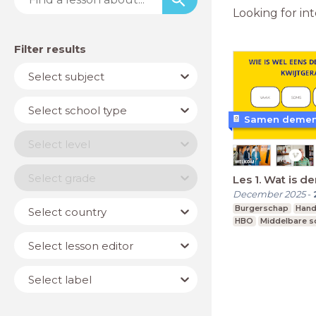
Looking for in
Filter results
Subject
Select subject
School
Select school type
type
Level
Select level
Year
Select grade
Les 1. Wat is d
December 2025
-
Country
Burgerschap
Hand
Select country
HBO
Middelbare s
Lesson
Select lesson editor
editor
Label
Select label