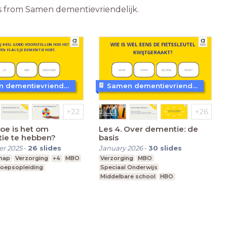
ons from Samen dementievriendelijk.
Samen dementievriendelijk
Samen dementievriendelijk
Hoe is het om
Les 4. Over dementie: de
ie te hebben?
basis
r 2025
-
26
slides
January 2026
-
30
slides
hap
Verzorging
+4
MBO
Verzorging
MBO
oepsopleiding
Speciaal Onderwijs
Middelbare school
HBO