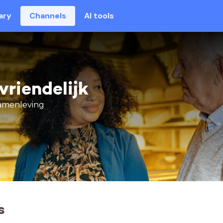
ary
Channels
AI tools
riendelijk
samenleving
s