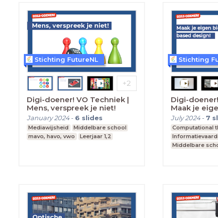
Stichting FutureNL
Stichting F
Digi-doener! VO Techniek |
Digi-doener!
Mens, verspreek je niet!
Maak je eig
design!
January 2024
-
6
slides
July 2024
-
7
s
Mediawijsheid
Middelbare school
Computational t
mavo, havo, vwo
Leerjaar 1,2
Informatievaar
Middelbare sch
Leerjaar 1,2