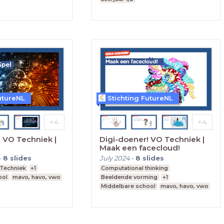
utureNL
Stichting FutureNL
 VO Techniek |
Digi-doener! VO Techniek |
Maak een facecloud!
-
8
slides
July 2024
-
8
slides
Techniek
+1
Computational thinking
ool
mavo, havo, vwo
Beeldende vorming
+1
Middelbare school
mavo, havo, vwo
Leerjaar 1,2