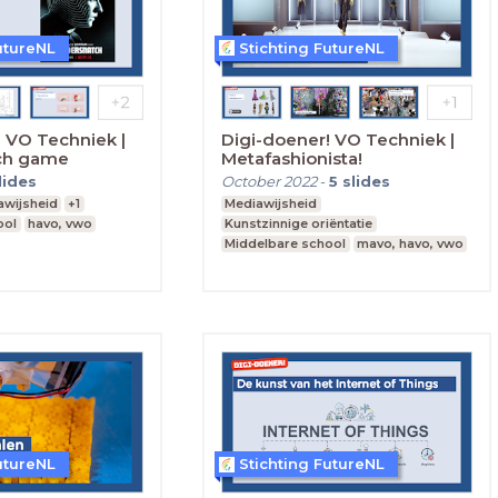
utureNL
Stichting FutureNL
 VO Techniek |
Digi-doener! VO Techniek |
ch game
Metafashionista!
lides
October 2022
-
5
slides
awijsheid
+1
Mediawijsheid
ool
havo, vwo
Kunstzinnige oriëntatie
Middelbare school
mavo, havo, vwo
Leerjaar 1,2
utureNL
Stichting FutureNL