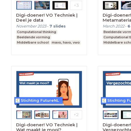
Digi-doener! VO Techniek |
Digi-doener!
Deel je data
Metamateria
November 2023
-
7
slides
March 2022
-
6
Computational thinking
Beeldende vorm
Beeldende vorming
Computational t
Middelbare school
mavo, havo, vwo
Middelbare sch
Leerjaar 1,2
Leerjaar 1,2
Stichting FutureNL
Stichting F
Digi-doener! VO Techniek |
Digi-doener!
Wat maakt je mooi?
Vergezochte