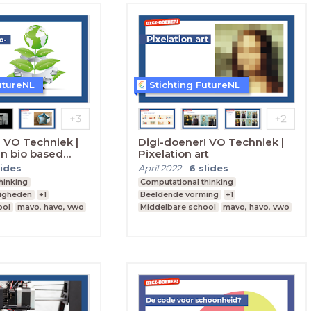
utureNL
Stichting FutureNL
 VO Techniek |
Digi-doener! VO Techniek |
en bio based
Pixelation art
lides
April 2022
-
6
slides
hinking
Computational thinking
digheden
+1
Beeldende vorming
+1
ool
mavo, havo, vwo
Middelbare school
mavo, havo, vwo
Leerjaar 1,2