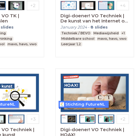
 VO TK |
Digi-doener! VO Techniek |
len
De kunst van het Internet of
Things
slides
January 2024
-
8
slides
ing
Techniek / BEVO
Mediawijsheid
+1
hinking
Middelbare school
mavo, havo, vwo
ool
mavo, havo, vwo
Leerjaar 1,2
utureNL
Stichting FutureNL
 VO Techniek |
Digi-doener! VO Techniek |
 kunst
HOAX!