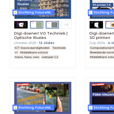
Stichting FutureNL
Stichting F
Digi-doener! VO Techniek |
Digi-doener!
Optische illusies
3D printen
October 2025
-
12
slides
July 2024
-
4
s
ICT-basisvaardigheden
Techniek
Computational t
+1
Middelbare school
Beeldende vorm
mavo, havo, vwo
Leerjaar 1,2
Middelbare sch
Leerjaar 1,2
Stichting FutureNL
Stichting F