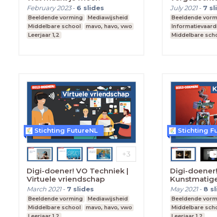
February 2023
-
6
slides
July 2021
-
7
sl
Beeldende vorming
Mediawijsheid
Beeldende vorm
Middelbare school
mavo, havo, vwo
Informatievaar
Leerjaar 1,2
Middelbare sch
Leerjaar 1,2
Stichting FutureNL
Stichting F
Digi-doener! VO Techniek |
Digi-doener!
Virtuele vriendschap
Kunstmatige
March 2021
-
7
slides
May 2021
-
8
s
Beeldende vorming
Mediawijsheid
Beeldende vorm
Middelbare school
mavo, havo, vwo
Middelbare sch
Leerjaar 1,2
Leerjaar 1,2