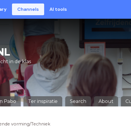
ary
Channels
AI tools
NL
cht in de klas
en Pabo
Ter inspiratie
Search
About
Cu
ende vorming/Techniek