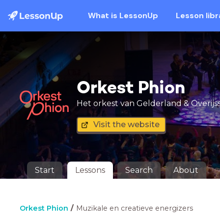
What is LessonUp
Lesson libr
Orkest Phion
Het orkest van Gelderland & Overijsse
Visit the website
Start
Lessons
Search
About
Orkest Phion
Muzikale en creatieve energizers