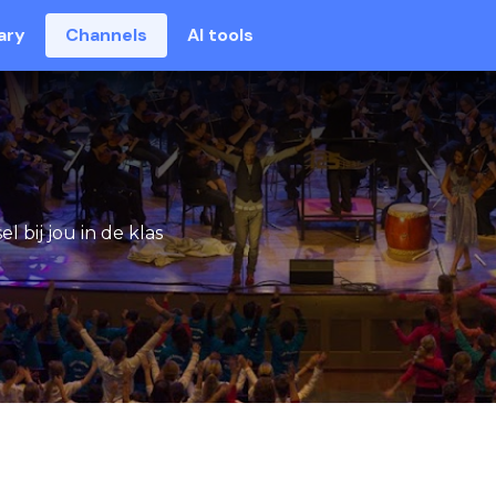
ary
Channels
AI tools
l bij jou in de klas