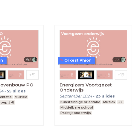
on
Orkest Phion
 Bovenbouw PO
Energizers Voortgezet
Onderwijs
24
-
55
slides
September 2024
-
23
slides
ëntatie
Muziek
Kunstzinnige oriëntatie
Muziek
+2
roep 5-8
Middelbare school
Praktijkonderwijs
vmbo, mavo, havo, vwo