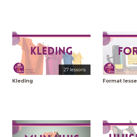
27 lessons
Kleding
Format lesse