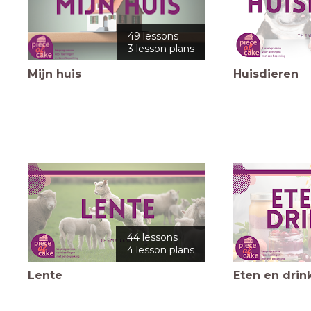
49 lessons
3 lesson plans
Mijn huis
Huisdieren
44 lessons
4 lesson plans
Lente
Eten en drin