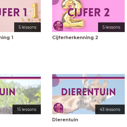
5 lessons
5 lessons
ning 1
Cijferherkenning 2
15 lessons
43 lessons
Dierentuin