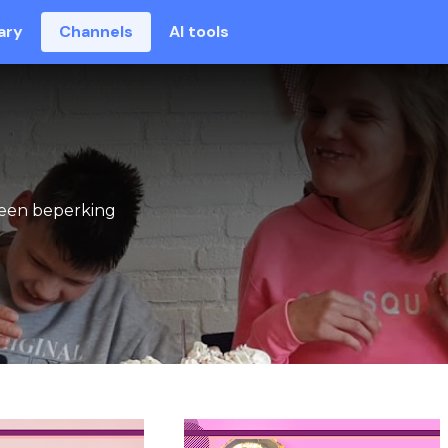
ary
Channels
AI tools
 een beperking