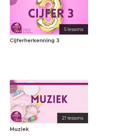
5 lessons
Cijferherkenning 3
21 lessons
Muziek