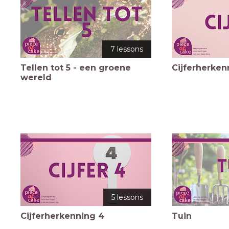
7 lessons
Tellen tot 5 - een groene
Cijferherken
wereld
5 lessons
Cijferherkenning 4
Tuin