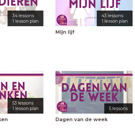
34 lessons
43 lessons
1 lesson plan
1 lesson plan
Mijn lijf
53 lessons
1 lesson plan
5 lessons
ken
Dagen van de week