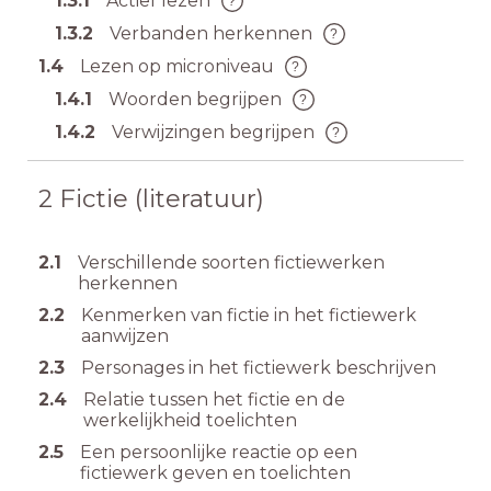
1.3.1
Actief lezen
1.3.2
Verbanden herkennen
1.4
Lezen op microniveau
1.4.1
Woorden begrijpen
1.4.2
Verwijzingen begrijpen
2
Fictie (literatuur)
2.1
Verschillende soorten fictiewerken
herkennen
2.2
Kenmerken van fictie in het fictiewerk
aanwijzen
2.3
Personages in het fictiewerk beschrijven
2.4
Relatie tussen het fictie en de
werkelijkheid toelichten
2.5
Een persoonlijke reactie op een
fictiewerk geven en toelichten