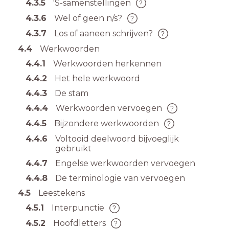
4.3.5
'S-samenstellingen
4.3.6
Wel of geen n/s?
4.3.7
Los of aaneen schrijven?
4.4
Werkwoorden
4.4.1
Werkwoorden herkennen
4.4.2
Het hele werkwoord
4.4.3
De stam
4.4.4
Werkwoorden vervoegen
4.4.5
Bijzondere werkwoorden
4.4.6
Voltooid deelwoord bijvoeglijk
gebruikt
4.4.7
Engelse werkwoorden vervoegen
4.4.8
De terminologie van vervoegen
4.5
Leestekens
4.5.1
Interpunctie
4.5.2
Hoofdletters