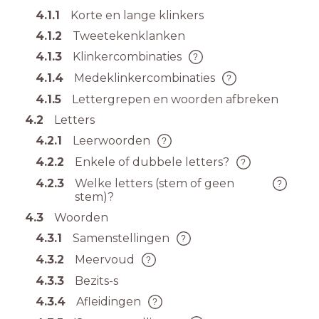
4.1.1
Korte en lange klinkers
4.1.2
Tweetekenklanken
4.1.3
Klinkercombinaties
4.1.4
Medeklinkercombinaties
4.1.5
Lettergrepen en woorden afbreken
4.2
Letters
4.2.1
Leerwoorden
4.2.2
Enkele of dubbele letters?
4.2.3
Welke letters (stem of geen
stem)?
4.3
Woorden
4.3.1
Samenstellingen
4.3.2
Meervoud
4.3.3
Bezits-s
4.3.4
Afleidingen