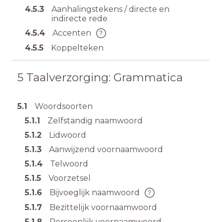
4.5.3
Aanhalingstekens / directe en
indirecte rede
4.5.4
Accenten
4.5.5
Koppelteken
5
Taalverzorging: Grammatica
5.1
Woordsoorten
5.1.1
Zelfstandig naamwoord
5.1.2
Lidwoord
5.1.3
Aanwijzend voornaamwoord
5.1.4
Telwoord
5.1.5
Voorzetsel
5.1.6
Bijvoeglijk naamwoord
5.1.7
Bezittelijk voornaamwoord
5.1.8
Persoonlijk voornaamwoord