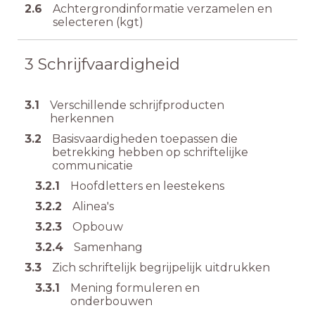
2.6
Achtergrondinformatie verzamelen en
selecteren (kgt)
3
Schrijfvaardigheid
3.1
Verschillende schrijfproducten
herkennen
3.2
Basisvaardigheden toepassen die
betrekking hebben op schriftelijke
communicatie
3.2.1
Hoofdletters en leestekens
3.2.2
Alinea's
3.2.3
Opbouw
3.2.4
Samenhang
3.3
Zich schriftelijk begrijpelijk uitdrukken
3.3.1
Mening formuleren en
onderbouwen