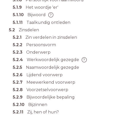
5.1.9
Het woordje 'er'
5.1.10
Bijwoord
5.1.11
Taalkundig ontleden
5.2
Zinsdelen
5.2.1
Zin verdelen in zinsdelen
5.2.2
Persoonsvorm
5.2.3
Onderwerp
5.2.4
Werkwoordelijk gezegde
5.2.5
Naamwoordelijk gezegde
5.2.6
Lijdend voorwerp
5.2.7
Meewerkend voorwerp
5.2.8
Voorzetselvoorwerp
5.2.9
Bijwoordelijke bepaling
5.2.10
Bijzinnen
5.2.11
Zij, hen of hun?