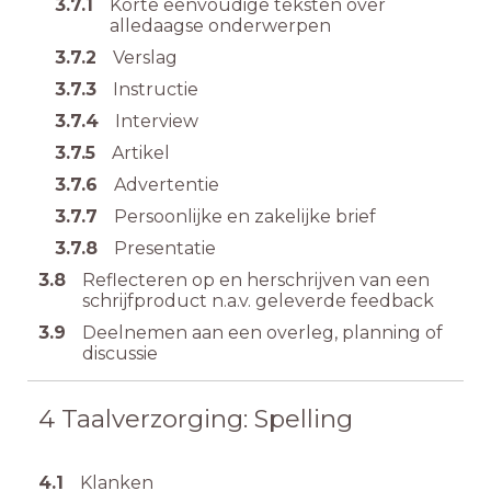
3.7.1
Korte eenvoudige teksten over
alledaagse onderwerpen
3.7.2
Verslag
3.7.3
Instructie
3.7.4
Interview
3.7.5
Artikel
3.7.6
Advertentie
3.7.7
Persoonlijke en zakelijke brief
3.7.8
Presentatie
3.8
Reflecteren op en herschrijven van een
schrijfproduct n.a.v. geleverde feedback
3.9
Deelnemen aan een overleg, planning of
discussie
4
Taalverzorging: Spelling
4.1
Klanken