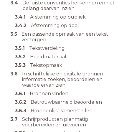
3.4
De juiste conventies herkennen en het
belang daarvan inzien
3.4.1
Afstemming op publiek
3.4.2
Afstemming op doel
3.5
Een passende opmaak van een tekst
verzorgen
3.5.1
Tekstverdeling
3.5.2
Beeldmateriaal
3.5.3
Tekstopmaak
3.6
In schriftelijke en digitale bronnen
informatie zoeken, beoordelen en
waarde ervan zien
3.6.1
Bronnen vinden
3.6.2
Betrouwbaarheid beoordelen
3.6.3
Bronnenlijst samenstellen
3.7
Schrijfproducten planmatig
voorbereiden en uitvoeren