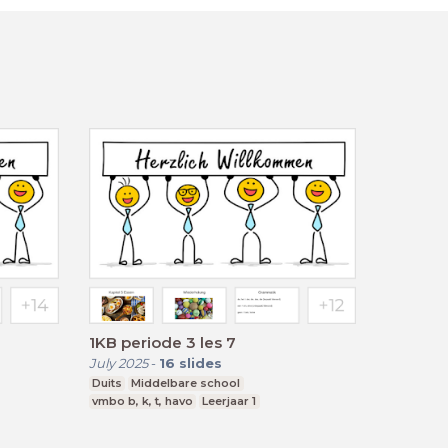
1KB periode 3 les 7
July 2025
-
16
slides
Duits
Middelbare school
vmbo b, k, t, havo
Leerjaar 1