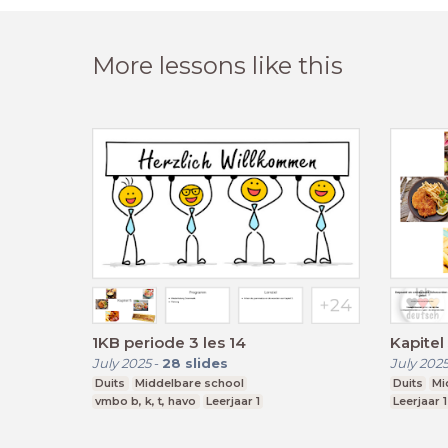
More lessons like this
1KB periode 3 les 14
Kapitel
July 2025
-
28
slides
July 202
Duits
Middelbare school
Duits
Mi
vmbo b, k, t, havo
Leerjaar 1
Leerjaar 1