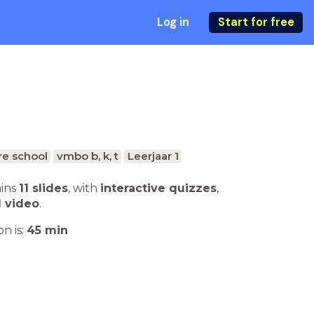
Log in
Start for free
e school
vmbo b, k, t
Leerjaar 1
ains
11 slides
,
with
interactive quizzes
,
1 video
.
n is:
45
min