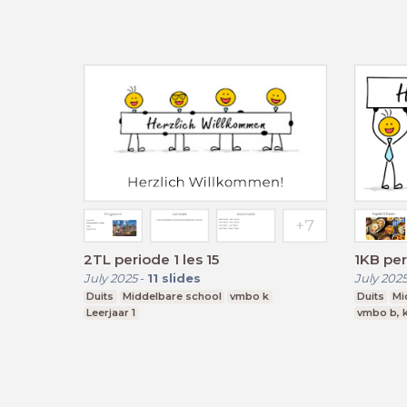
2TL periode 1 les 15
1KB per
July 2025
-
11
slides
July 202
Duits
Middelbare school
vmbo k
Duits
Mi
Leerjaar 1
vmbo b, k