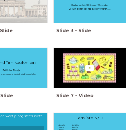
Bestudeer blz 168 binnen 10 minuten
Je kunt elkaar ook nog even overhoren......
Slide
Slide
3
-
Slide
nd Tim kaufen ein
Bekijk het filmpje
 woorden die je niet wist te vertalen
Slide
Slide
7
-
Video
n weet je nog steets niet?
Lernliste N/D
de koffie der Kaffee
de lepel der Löffel
de rijst der Reis