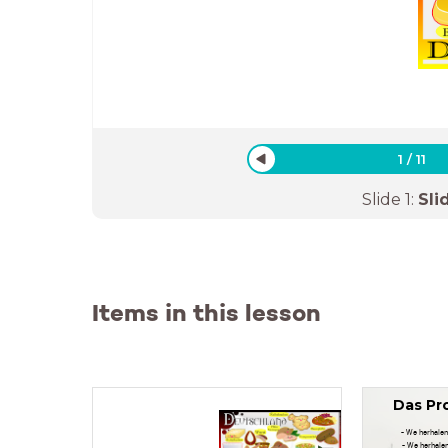
1
/
11
Slide
1
:
Sli
Items in this lesson
Das Pr
- We herhalen
- We herhale