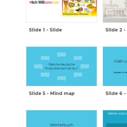
♥
lich Will
kom
men
Slide
1
-
Slide
Slide
2
-
Gabi u
Welche deutsche
Produkte kennst du?
probeer nu de
Slide
5
-
Mind map
Slide
6
-
Welke woorde
Wörterbuch