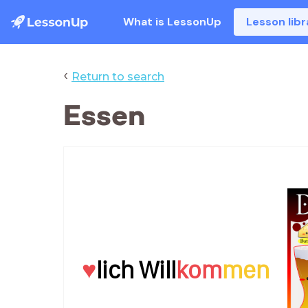
What is LessonUp
Lesson libr
‹
Return to search
Essen
♥
lich Will
kom
men