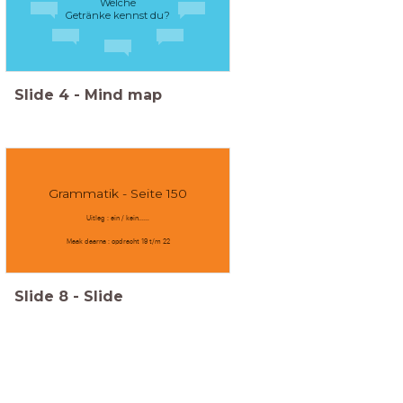
Welche
Getränke kennst du?
Slide
4
-
Mind map
Grammatik - Seite 150
Uitleg : ein / kein......
Maak daarna : opdracht 19 t/m 22
Slide
8
-
Slide