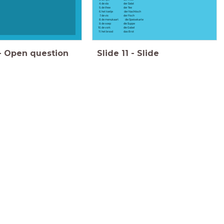
de sla der Salat
de thee der Tee
het toetje der Nachtisch
de vis der Fisch
de menukaart die Speisekarte
de soep die Suppe
de vork die Gabel
het brood das Brot
-
Open question
Slide
11
-
Slide