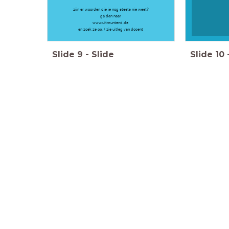
zijn er woorden die je nog steets nie weet?
ga dan naar
www.uitmuntend.de
en zoek ze op. / zie uitleg van docent
Slide
9
-
Slide
Slide
10