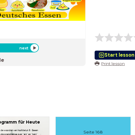
next
Start lesson
de
Print lesson
ogramm für Heute
 de woorden van hoofdstuk 6 : Essen
Seite 168
n de grammatica over "ein" en "kein"