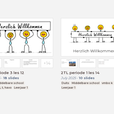
iode 3 les 12
2TL periode 1 les 14
5
-
18
slides
July 2025
-
10
slides
ddelbare school
Duits
Middelbare school
vmbo k
, t, havo
Leerjaar 1
Leerjaar 1