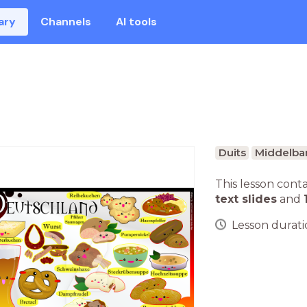
ary
Channels
AI tools
Duits
Middelbar
This lesson cont
text slides
and
Lesson duratio